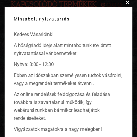
KAPCSOLÓDÓ TERMÉKEK
Clos
this
Mintabolt nyitvatartás
modu
-20%
Kedves Vásárlóink!
A hőségriadó ideje alatt mintaboltunk rövidített
nyitvatartással vár benneteket:
Nyitva: 8:00–12:30
Ebben az időszakban személyesen tudtok vásárolni,
vagy a megrendelt termékeket átvenni.
Az online rendelések feldolgozása és feladása
továbbra is zavartalanul működik, így
webáruházunkban bármikor leadhatjátok
rendeléseiteket.
Vigyázzatok magatokra a nagy melegben!