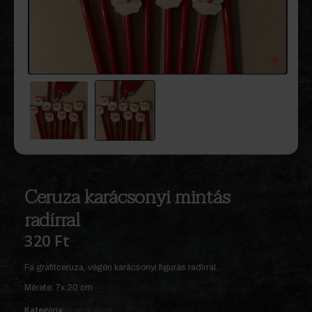
Ceruza karácsonyi mintás
radírral
320
Ft
Fa grafitceruza, végén karácsonyi figurás radírral.
Mérete: 7x 20 cm
Kategória:
Gyerekeknek