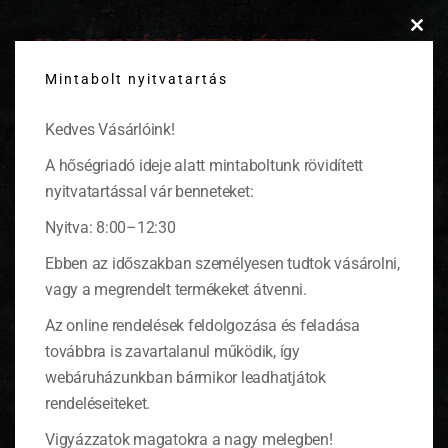
KAPCSOLÓDÓ TERMÉKEK
Clos
this
Mintabolt nyitvatartás
modu
Kedves Vásárlóink!
-20%
A hőségriadó ideje alatt mintaboltunk rövidített
nyitvatartással vár benneteket:
Nyitva: 8:00–12:30
Ebben az időszakban személyesen tudtok vásárolni,
vagy a megrendelt termékeket átvenni.
Az online rendelések feldolgozása és feladása
továbbra is zavartalanul működik, így
webáruházunkban bármikor leadhatjátok
rendeléseiteket.
Vigyázzatok magatokra a nagy melegben!