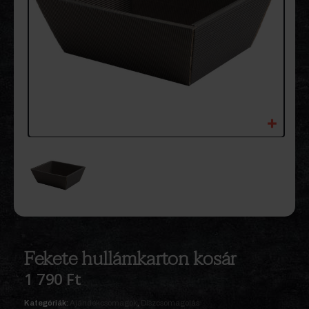
Fekete hullámkarton kosár
1 790
Ft
Kategóriák:
Ajándékcsomagok
,
Díszcsomagolás