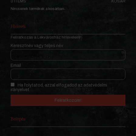
0 ITEMS
KOSÁR
Nincsenek termékek a kosárban.
Hírlevél
Feliratkozás a Lekvárosház hírleveleire
Keresztnév vagy teljes név
Email
Ha folytatod, azzal elfogadod az adatvédelmi
irányelvet
Belépés