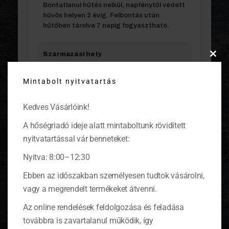
Bontatlanul hűtés nélkül, napfénytől védett
hűvös helyen 2 évig. Felbontás után
hűtőben tárolva 7 napig fogyasztható.
Származási hely
Clos
Magyarország
this
Mintabolt nyitvatartás
modu
Űrtartalom/Töltőtömeg
Kedves Vásárlóink!
312 ml
A hőségriadó ideje alatt mintaboltunk rövidített
nyitvatartással vár benneteket:
Egységár
7980 Ft / l
Nyitva: 8:00–12:30
Ebben az időszakban személyesen tudtok vásárolni,
vagy a megrendelt termékeket átvenni.
TÁPÉRTÉK
Az online rendelések feldolgozása és feladása
továbbra is zavartalanul működik, így