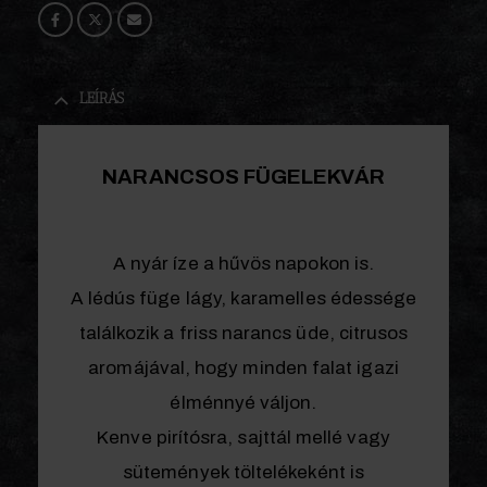
LEÍRÁS
NARANCSOS FÜGELEKVÁR
A nyár íze a hűvös napokon is.
A lédús füge lágy, karamelles édessége
találkozik a friss narancs üde, citrusos
aromájával, hogy minden falat igazi
élménnyé váljon.
Kenve pirítósra, sajttál mellé vagy
sütemények töltelékeként is