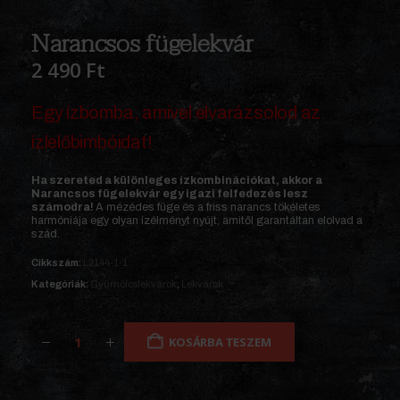
Narancsos fügelekvár
2 490
Ft
Egy ízbomba, amivel elvarázsolod az
ízlelőbimbóidat!
Ha szereted a különleges ízkombinációkat, akkor a
Narancsos fügelekvár egy igazi felfedezés lesz
számodra!
A mézédes füge és a friss narancs tökéletes
harmóniája egy olyan ízélményt nyújt, amitől garantáltan elolvad a
szád.
Cikkszám:
L2144-1-1
Kategóriák:
Gyümölcslekvárok
,
Lekvárok
KOSÁRBA TESZEM