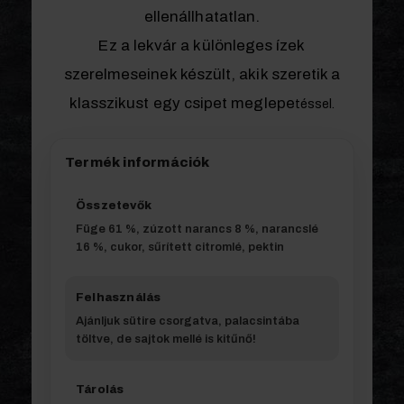
ellenállhatatlan.
Ez a lekvár a különleges ízek
szerelmeseinek készült, akik szeretik a
klasszikust egy csipet meglepe
téssel.
Termék információk
Összetevők
Füge 61 %, zúzott narancs 8 %, narancslé
16 %, cukor, sűrített citromlé, pektin
Felhasználás
Ajánljuk sütire csorgatva, palacsintába
töltve, de sajtok mellé is kitűnő!
Tárolás