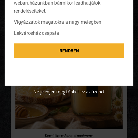
ÉRDEKELHETNEK MÉG…
webáruházunkban bármikor leadhatjátok
rendeléseiteket.
Vigyázzatok magatokra a nagy melegben!
-50%
Lekvárosház csapata
RENDBEN
Ne jelenjen meg többet ez az üzenet
Kamillás-mézes almadzsem