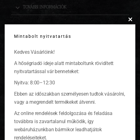
TOVÁBBI INFORMÁCIÓK
Clos
this
KAPCSOLÓDÓ TERMÉKEK
Mintabolt nyitvatartás
modu
Kedves Vásárlóink!
A hőségriadó ideje alatt mintaboltunk rövidített
nyitvatartással vár benneteket:
Nyitva: 8:00–12:30
Ebben az időszakban személyesen tudtok vásárolni,
vagy a megrendelt termékeket átvenni.
Az online rendelések feldolgozása és feladása
továbbra is zavartalanul működik, így
webáruházunkban bármikor leadhatjátok
rendeléseiteket.