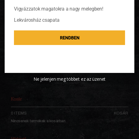
Vigyázzatok magatokra a nagy melegben!
Lekvárosház csapata
Ajándék kosár
RENDBEN
25 650
Ft
KOSÁRBA TESZEM
Ne jelenjen meg többet ez az üzenet
Kosár
0 ITEMS
KOSÁR
Nincsenek termékek a kosárban.