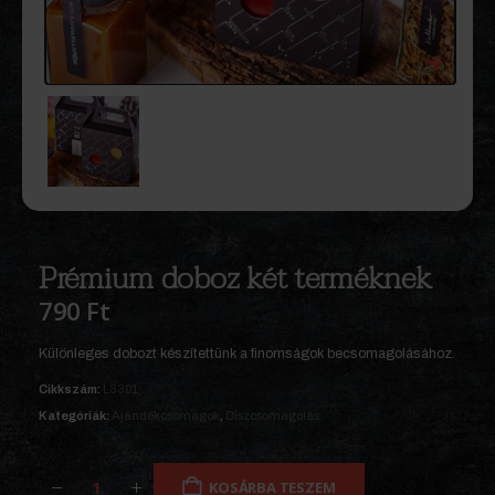
Prémium doboz két terméknek
790
Ft
Különleges dobozt készítettünk a finomságok becsomagolásához.
Cikkszám:
L3301
Kategóriák:
Ajándékcsomagok
,
Díszcsomagolás
KOSÁRBA TESZEM