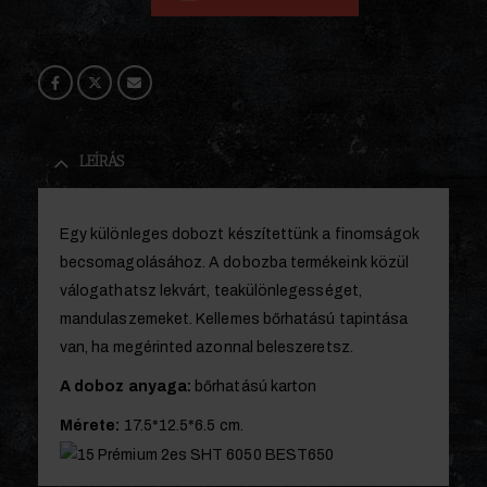
LEÍRÁS
Egy különleges dobozt készítettünk a finomságok
becsomagolásához. A dobozba termékeink közül
válogathatsz lekvárt, teakülönlegességet,
mandulaszemeket. Kellemes bőrhatású tapintása
van, ha megérinted azonnal beleszeretsz.
A doboz anyaga:
bőrhatású karton
Mérete:
17.5*12.5*6.5 cm.