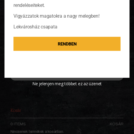
rendeléseiteket.
Vigyázzatok magatokra a nagy melegben!
Lekvárosház csapata
RENDBEN
Virágos teatároló doboz
1 980
Ft
KOSÁRBA TESZEM
Ne jelenjen meg többet ez az üzenet
Kosár
0 ITEMS
KOSÁR
Nincsenek termékek a kosárban.