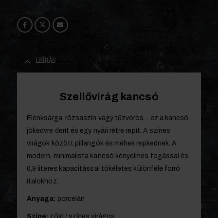
LEÍRÁS
Szellővirág kancsó
Élénksárga, rózsaszín vagy tűzvörös – ez a kancsó
jókedvre derít és egy nyári rétre repít. A színes
virágok között pillangók és méhek repkednek. A
modern, minimalista kancsó kényelmes fogással és
0,9 literes kapacitással tökéletes különféle forró
italokhoz.
Anyaga:
porcelán
Színe:
zöld / színes virágos