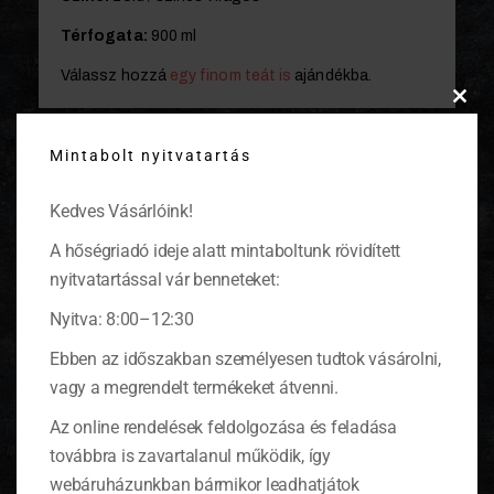
Térfogata:
900 ml
Válassz hozzá
egy finom teát is
ajándékba.
Clos
this
Mintabolt nyitvatartás
modu
KAPCSOLÓDÓ TERMÉKEK
Kedves Vásárlóink!
A hőségriadó ideje alatt mintaboltunk rövidített
nyitvatartással vár benneteket:
Nyitva: 8:00–12:30
Ebben az időszakban személyesen tudtok vásárolni,
vagy a megrendelt termékeket átvenni.
Az online rendelések feldolgozása és feladása
továbbra is zavartalanul működik, így
webáruházunkban bármikor leadhatjátok