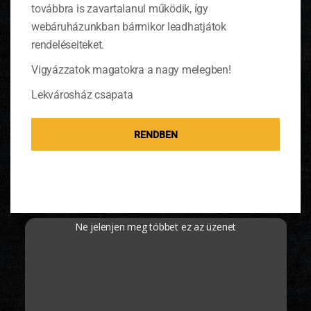
továbbra is zavartalanul működik, így
Egységár
webáruházunkban bármikor leadhatjátok
27900 Ft/kg
rendeléseiteket.
Vigyázzatok magatokra a nagy melegben!
TÁPÉRTÉK
Lekvárosház csapata
TOVÁBBI INFORMÁCIÓK
RENDBEN
KAPCSOLÓDÓ TERMÉKEK
Ne jelenjen meg többet ez az üzenet