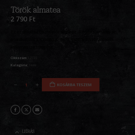
Török almatea
2 790
Ft
Ez az almatea tiszta erőt sugároz. Az édes alma és az
ananász ízét a krémes joghurt, valamint a zöldcitrom
kellemes íze tompítja.
Cikkszám:
L2722
Kategória:
Teák
KOSÁRBA TESZEM
LEÍRÁS