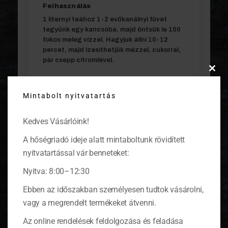
Felhasználás
1 liternyi teához 1-2 evőkanálnyi füvet
tegyünk egy kancsóba, majd öntsük le 100
fokos meleg vízzel. Hagyjuk állni 10-12
percet, majd ízesíthetjük mézzel, cukorral,
pár csepp citromlével.
Clos
this
Tárolás
Mintabolt nyitvatartás
modu
Bontatlanul hűtés nélkül, napfénytől
védett, hűvös helyen 1 évig. Felbontás után
Kedves Vásárlóink!
hűtőben tárolva 7 napig fogyasztható.
A hőségriadó ideje alatt mintaboltunk rövidített
Származási hely
nyitvatartással vár benneteket:
Németország
Nyitva: 8:00–12:30
Ebben az időszakban személyesen tudtok vásárolni,
Űrtartalom/Töltőtömeg
vagy a megrendelt termékeket átvenni.
100 g
Az online rendelések feldolgozása és feladása