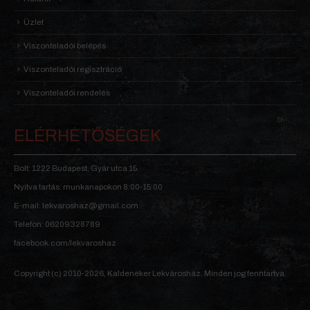
Üzlet
Viszonteladói belépés
Viszonteladói regisztráció
Viszonteladói rendelés
ELÉRHETŐSÉGEK
Bolt: 1222 Budapest, Gyár utca 15.
Nyitva tartás: munkanapokon 8:00-15:00
E-mail: lekvaroshaz@gmail.com
Telefon: 06209328789
facebook.com/lekvaroshaz
Copyright (c) 2010-2026, Kaldeneker Lekvárosház. Minden jog fenntartva.