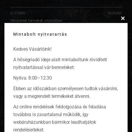
0 ITEMS
KOSÁR
Nincsenek termékek a kosárban.
Clos
Hírlevél
this
Mintabolt nyitvatartás
modu
Feliratkozás a Lekvárosház hírleveleire
Kedves Vásárlóink!
Keresztnév vagy teljes név
A hőségriadó ideje alatt mintaboltunk rövidített
nyitvatartással vár benneteket:
Email
Nyitva: 8:00–12:30
Ebben az időszakban személyesen tudtok vásárolni,
Ha folytatod, azzal elfogadod az adatvédelmi
vagy a megrendelt termékeket átvenni.
irányelvet
Az online rendelések feldolgozása és feladása
továbbra is zavartalanul működik, így
webáruházunkban bármikor leadhatjátok
rendeléseiteket.