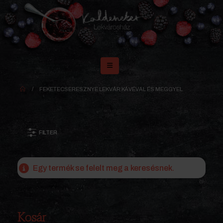
FEKETECSERESZNYE LEKVÁR KÁVÉVAL ÉS MEGGYEL
FILTER
Egy termék se felelt meg a keresésnek.
Kosár