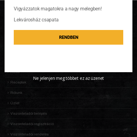
Vigyázzatok magatokra a nagy melegben!
OLDALTÉRKÉP
Lekvárosház csapata
Adatkezelési Tájékoztató
RENDBEN
Általános Szerződési Feltételek (ÁSZF)
Információk
KALDENEKER VILÁGA
Kosár
Ne jelenjen meg többet ez az üzenet
Receptek
Rólunk
Üzlet
Viszonteladói belépés
Viszonteladói regisztráció
Viszonteladói rendelés