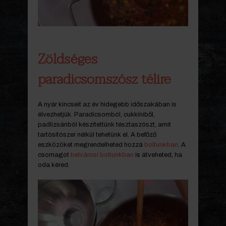
Zöldséges
paradicsomszósz télire
A nyár kincseit az év hidegebb időszakában is
élvezhetjük. Paradicsomból, cukkíniből,
padlizsánból készítettünk tésztaszószt, amit
tartósítószer nélkül tehetünk el. A befőző
eszközöket megrendelheted hozzá
boltunkban
. A
csomagot
belvárosi boltunkban
is átveheted, ha
oda kéred.