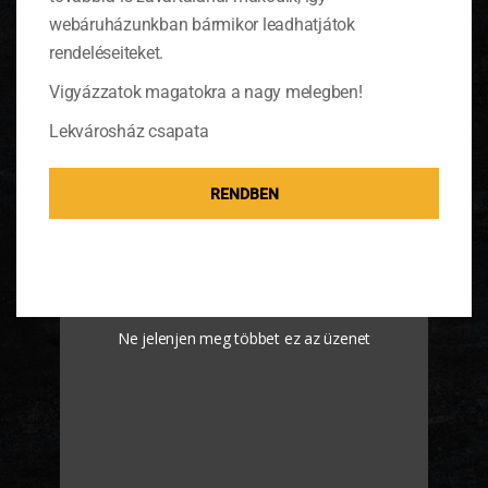
webáruházunkban bármikor leadhatjátok
rendeléseiteket.
Vigyázzatok magatokra a nagy melegben!
Lekvárosház csapata
A befőző eszközöket megrendelheted hozzá
RENDBEN
boltunkban
. A csomagot
belvárosi boltunkban
is
átveheted, ha oda kéred.
Nézd meg a recept videóját is!
Ne jelenjen meg többet ez az üzenet