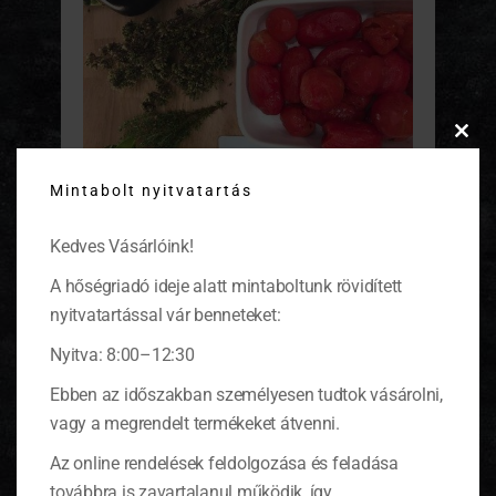
Clos
this
Mintabolt nyitvatartás
modu
Tegyük a megsült zöldségekhez az összezúzott
fokhagymát, pirítsuk még egy percig, utána
tegyük bele a kis kockákra felvágott hámozott
Kedves Vásárlóink!
paradicsomot. Fűszerezzük oregánóval,
bazsalikommal, ízesítsük sóval. Ha szeretjük a
A hőségriadó ideje alatt mintaboltunk rövidített
csípőset, csilit is tehetünk bele.
nyitvatartással vár benneteket:
Főzzük közepes lángon, míg sűrű szószt nem
kapunk. Töltsük a forrásban lévő mártást
Nyitva: 8:00–12:30
üvegekbe
, zárjuk le azonnal, majd állítsuk fejre öt
Ebben az időszakban személyesen tudtok vásárolni,
percre. Ha kihűlt, mehet a kamrába. Tehetünk rá
saját címkét
is.
vagy a megrendelt termékeket átvenni.
Az online rendelések feldolgozása és feladása
továbbra is zavartalanul működik, így