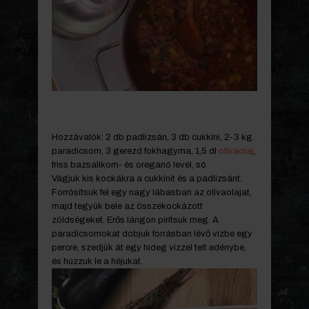
Hozzávalók: 2 db padlizsán, 3 db cukkíni, 2-3 kg
paradicsom, 3 gerezd fokhagyma, 1,5 dl
olívaolaj
,
friss bazsalikom- és oreganó levél, só
Vágjuk kis kockákra a cukkínit és a padlizsánt.
Forrósítsuk fel egy nagy lábasban az olívaolajat,
majd tegyük bele az összekockázott
zöldségeket. Erős lángon pirítsuk meg. A
paradicsomokat dobjuk forrásban lévő vízbe egy
percre, szedjük át egy hideg vízzel telt edénybe,
és húzzuk le a héjukat.