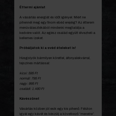
Éttermi ajánlat
A vásárlás energiát és időt igényel. Miért ne
pihennél meg egy finom ebéd erejéig? Az étterem
menüválasztékából mindenki megtalálja a
kedvére valót. Az egész család együtt élvezheti a
kellemes ízeket.
Próbáljátok ki a svéd ételeket is!
Húsgolyók bármilyen körettel, áfonyalekvárral,
tejszínes mártással:
kicsi: 595 Ft
normál: 795 Ft
nagy: 995 Ft
családi: 1.490 Ft
Kávészünet
Vásárlás közben jól esik egy kis pihenő. Félúton
igyál egy kávét és készülj a következő “menetre”.