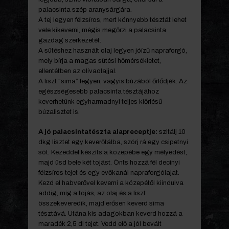
palacsinta szép aranysárgára.
A tej legyen félzsíros, mert könnyebb tésztát lehet
vele kikeverni, mégis megőrzi a palacsinta
gazdag szerkezetét.
A sütéshez használt olaj legyen jóízű napraforgó,
mely bírja a magas sütési hőmérsékletet,
ellentétben az olívaolajjal.
A liszt “sima” legyen, vagyis búzából őrlődjék. Az
egészségesebb palacsinta tésztájához
keverhetünk egyharmadnyi teljes kiőrlésű
búzalisztet is.
A jó palacsintatészta alapreceptje:
szitálj 10
dkg lisztet egy keverőtálba, szórj rá egy csipetnyi
sót. Kezeddel készíts a közepébe egy mélyedést,
majd üsd bele két tojást. Önts hozzá fél decinyi
félzsíros tejet és egy evőkanál napraforgólajat.
Kezd el habverővel keverni a közepétől kiindulva
addig, míg a tojás, az olaj és a liszt
összekeveredik, majd erősen keverd sima
tésztává. Utána kis adagokban keverd hozzá a
maradék 2,5 dl tejet. Vedd elő a jól bevált