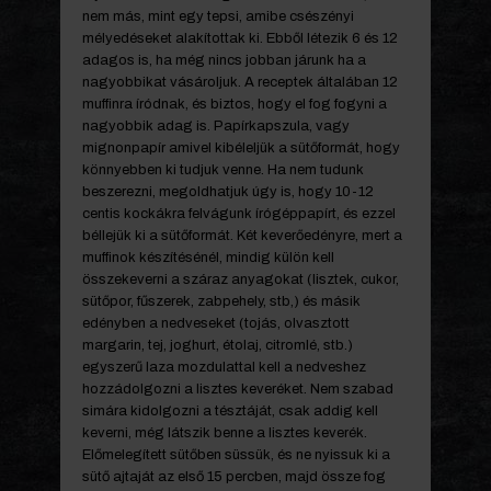
nem más, mint egy tepsi, amibe csészényi
mélyedéseket alakítottak ki. Ebből létezik 6 és 12
adagos is, ha még nincs jobban járunk ha a
nagyobbikat vásároljuk. A receptek általában 12
muffinra íródnak, és biztos, hogy el fog fogyni a
nagyobbik adag is. Papírkapszula, vagy
mignonpapír amivel kibéleljük a sütőformát, hogy
könnyebben ki tudjuk venne. Ha nem tudunk
beszerezni, megoldhatjuk úgy is, hogy 10-12
centis kockákra felvágunk írógéppapírt, és ezzel
béllejük ki a sütőformát. Két keverőedényre, mert a
muffinok készítésénél, mindig külön kell
összekeverni a száraz anyagokat (lisztek, cukor,
sütőpor, fűszerek, zabpehely, stb,) és másik
edényben a nedveseket (tojás, olvasztott
margarin, tej, joghurt, étolaj, citromlé, stb.)
egyszerű laza mozdulattal kell a nedveshez
hozzádolgozni a lisztes keveréket. Nem szabad
simára kidolgozni a tésztáját, csak addig kell
keverni, még látszik benne a lisztes keverék.
Előmelegített sütőben süssük, és ne nyissuk ki a
sütő ajtaját az első 15 percben, majd össze fog