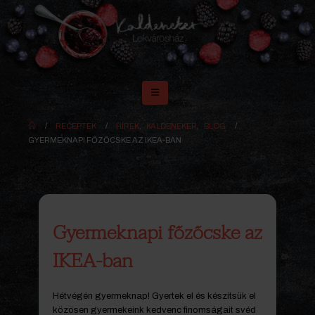
RECEPTEK
HÍREK
,
KALDENEKER
,
BLOG
GYERMEKNAPI FŐZŐCSKE AZ IKEA-BAN
Gyermeknapi főzőcske az
IKEA-ban
Hétvégén gyermeknap! Gyertek el és készítsük el
közösen gyermekeink kedvenc finomságait svéd