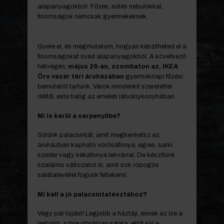
alapanyagokból. Főzés, sütés nebulókkal,
finomságok nemcsak gyermekeknek.
Gyere el, és megmutatom, hogyan készítheted el a
finomságokat svéd alapanyagokból. A következő
hétvégén,
május 26-án, szombaton az, IKEA
Örs vezér téri áruházában
gyermeknapi főzési
bemutatót tartunk. Várok mindenkit szeretettel
déltől, este hatig az emeleti látványkonyhában.
Mi is kerül a serpenyőbe?
Sütünk palacsintát, amit megkenhetsz az
áruházban kapható vörösáfonya, egres, sarki
szeder vagy kékáfonya lekvárral. De készítünk
szalámis változatot is, amit sok ropogós
salátalevéllel fogunk feltekerni.
Mi kell a jó palacsintatésztához?
Végy pár tojást! Legjobb a háztáji, ennek az íze a
legjobb, színe vibrálóan sárga, ettől sül a