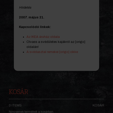
Hírdetés
2007. május 21.
Kapcsolódó linkek:
Az IKEA áruház oldala
Olvass a svédületes kajákról az [origo]
oldalán!
A svédasztal remekei [origo] cikke
KOSÁR
0 ITEMS
KOSÁR
Nincsenek termékek a kosárban.