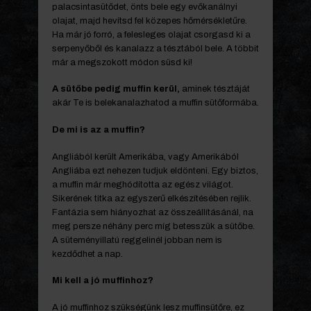
palacsintasütődet, önts bele egy evőkanálnyi
olajat, majd hevítsd fel közepes hőmérsékletűre.
Ha már jó forró, a felesleges olajat csorgasd ki a
serpenyőből és kanalazz a tésztából bele. A többit
már a megszokott módon süsd ki!
A sütőbe pedig muffin kerül,
aminek tésztáját
akár Te is belekanalazhatod a muffin sütőformába.
De mi is az a muffin?
Angliából került Amerikába, vagy Amerikából
Angliába ezt nehezen tudjuk eldönteni. Egy biztos,
a muffin már meghódította az egész világot.
Sikerének titka az egyszerű elkészítésében rejlik.
Fantázia sem hiányozhat az összeállításánál, na
meg persze néhány perc míg betesszük a sütőbe.
A süteményillatú reggelinél jobban nem is
kezdődhet a nap.
Mi kell a jó muffinhoz?
A jó muffinhoz szükségünk lesz muffinsütőre, ez