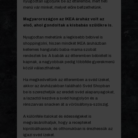
nyugodtan ugorjunk be az étterembe, mert heti
menü vár minket, melyet előre befizethetünk.
Magyarországon az IKEA áruház volt az
első, ahol gondoltak a kisbabás szülőkre is.
Nyugodtan mehetünk a legkisebb bébivel is
shoppingolni, hiszen mindkét IKEA áruházban
kellemes hangulatú baba-mama szobát
rendeztek be. A babák az étteremben bébiételt is
kapnak, a nagyobbak pedig többféle gyerekmenü
közül választhatnak.
Ha megkedveltünk az étteremben a svéd ízeket,
akkor az áruházakban található Svéd Shopban
be is szerezhetjük az eredeti svéd alapanyagokat,
a lazactól kezdve a svéd húsgolyón és a
rénszarvas snacken át a vörösáfonya-szószig.
A különféle italokat és édességeket is
megvásárolhatjuk, hogy a recepteket
kipróbálhassuk, és otthonukban is érezhessük az
igazi svéd ízeket.