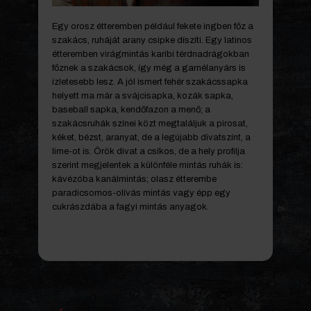
Egy orosz étteremben például fekete ingben főz a
szakács, ruháját arany csipke díszíti. Egy latinos
étteremben virágmintás karibi térdnadrágokban
főznek a szakácsok, így még a garnélanyárs is
ízletesebb lesz. A jól ismert fehér szakácssapka
helyett ma már a svájcisapka, kozák sapka,
baseball sapka, kendőfazon a menő; a
szakácsruhák színei közt megtaláljuk a pirosat,
kéket, bézst, aranyat, de a legújabb divatszínt, a
lime-ot is. Örök divat a csíkos, de a hely profilja
szerint megjelentek a különféle mintás ruhák is:
kávézóba kanálmintás; olasz étterembe
paradicsomos-olívás mintás vagy épp egy
cukrászdába a fagyi mintás anyagok.