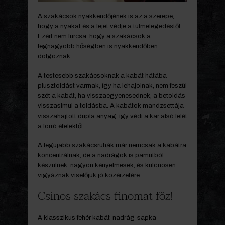
A szakácsok nyakkendőjének is az a szerepe,
hogy a nyakat és a fejet védje a túlmelegedéstől.
Ezért nem furcsa, hogy a szakácsok a
legnagyobb hőségben is nyakkendőben
dolgoznak.
A testesebb szakácsoknak a kabát hátába
plusztoldást varrnak, így ha lehajolnak, nem feszül
szét a kabát, ha visszaegyenesednek, a betoldás
visszasimul a toldásba. A kabátok mandzsettája
visszahajtott dupla anyag, így védi a kar alsó felét
a forró ételektől.
A legújabb szakácsruhák már nemcsak a kabátra
koncentrálnak, de a nadrágok is pamutból
készülnek, nagyon kényelmesek, és különösen
vigyáznak viselőjük jó közérzetére.
Csinos szakács finomat főz!
A klasszikus fehér kabát-nadrág-sapka