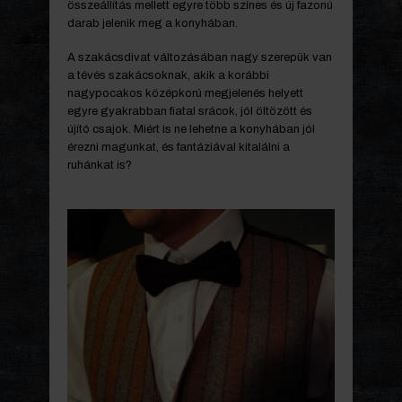
összeállítás mellett egyre több színes és új fazonú
darab jelenik meg a konyhában.
A szakácsdivat változásában nagy szerepük van
a tévés szakácsoknak, akik a korábbi
nagypocakos középkorú megjelenés helyett
egyre gyakrabban fiatal srácok, jól öltözött és
újító csajok. Miért is ne lehetne a konyhában jól
érezni magunkat, és fantáziával kitalálni a
ruhánkat is?