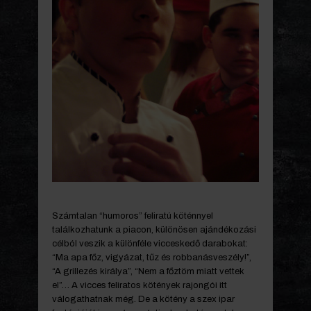
Számtalan “humoros” feliratú köténnyel
találkozhatunk a piacon, különösen ajándékozási
célból veszik a különféle vicceskedő darabokat:
“Ma apa főz, vigyázat, tűz és robbanásveszély!”,
“A grillezés királya”, “Nem a főztöm miatt vettek
el”… A vicces feliratos kötények rajongói itt
válogathatnak még. De a kötény a szex ipar