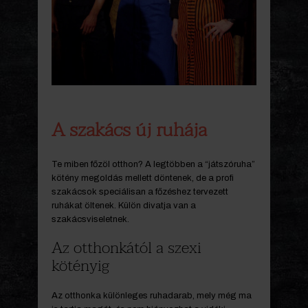
A szakács új ruhája
Te miben főzöl otthon? A legtöbben a “játszóruha”
kötény megoldás mellett döntenek, de a profi
szakácsok speciálisan a főzéshez tervezett
ruhákat öltenek. Külön divatja van a
szakácsviseletnek.
Az otthonkától a szexi
kötényig
Az otthonka különleges ruhadarab, mely még ma