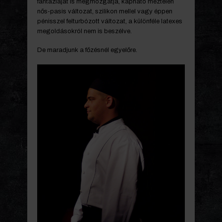
fantáziáját is megmozgatja, kapható meztelen
nős-pasis változat, szilikon mellel vagy éppen
pénisszel felturbózott változat, a különféle latexes
megoldásokról nem is beszélve.
De maradjunk a főzésnél egyelőre.