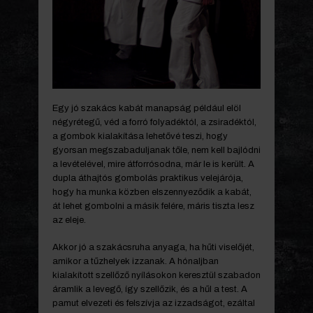
Egy jó szakács kabát manapság például elöl
négyrétegű, véd a forró folyadéktól, a zsiradéktól,
a gombok kialakítása lehetővé teszi, hogy
gyorsan megszabaduljanak tőle, nem kell bajlódni
a levételével, mire átforrósodna, már le is került. A
dupla áthajtós gombolás praktikus velejárója,
hogy ha munka közben elszennyeződik a kabát,
át lehet gombolni a másik felére, máris tiszta lesz
az eleje.
Akkor jó a szakácsruha anyaga, ha hűti viselőjét,
amikor a tűzhelyek izzanak. A hónaljban
kialakított szellőző nyílásokon keresztül szabadon
áramlik a levegő, így szellőzik, és a hűl a test. A
pamut elvezeti és felszívja az izzadságot, ezáltal