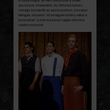
is tartja magát, és nem hiányozhat a vidéki
asszonyok ruhatárából. Az otthonka kultusz
mintegy hozzánőtt az asszonyokhoz, a korábbi
felfogás, miszerint “nő ne legyen kötény nélkül a
konyhában” a múlt évszázad végén otthonka
viseltre módosult.