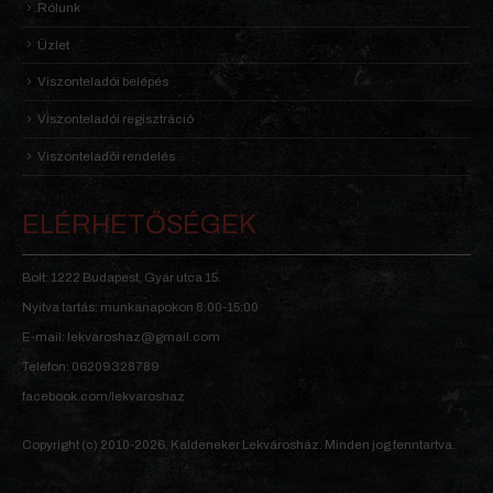
Rólunk
Üzlet
Viszonteladói belépés
Viszonteladói regisztráció
Viszonteladói rendelés
ELÉRHETŐSÉGEK
Bolt: 1222 Budapest, Gyár utca 15.
Nyitva tartás: munkanapokon 8:00-15:00
E-mail: lekvaroshaz@gmail.com
Telefon: 06209328789
facebook.com/lekvaroshaz
Copyright (c) 2010-2026, Kaldeneker Lekvárosház. Minden jog fenntartva.