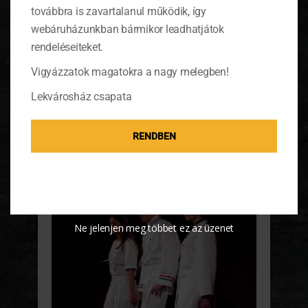
munkaruhát kapott, ma a takarékosság miatt ez
továbbra is zavartalanul működik, így
két darabra csökkent. Így elsősorban a könnyű
webáruházunkban bármikor leadhatjátok
tisztítás, a tartósság a cél, hogy minél tovább
rendeléseiteket.
elegáns és mutatós maradjon a ruha. Különösen
strapabíró anyagokat kellett kidolgozni, melyeket
Vigyázzatok magatokra a nagy melegben!
szabási, varrási trükkökkel lehet még
kényelmesebbé varázsolni.
Lekvárosház csapata
RENDBEN
Ne jelenjen meg többet ez az üzenet