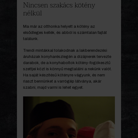
Nincsen szakács kötény
nélkül
Ma már az otthonka helyett a kötény az
elsődleges kellék, és abból is számtalan fajtát
találunk.
Trendi mintákkal tolakodnak a lakberendezési
áruházak konyharészlegén a dizájnerek tervezte
darabok, de a konyhaboltok kötény-fogókesztű
szettjei közt is könnyű megtalálni a nekünk valót.
Ha saját készítésű kötényre vágyunk, és nem
riaszt bennünket a varrógép látványa, akár
szabni, majd varrni is lehet egyet.