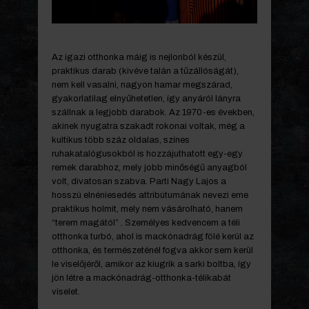
Az igazi otthonka máig is nejlonból készül,
praktikus darab (kivéve talán a tűzállóságát),
nem kell vasalni, nagyon hamar megszárad,
gyakorlatilag elnyűhetetlen, így anyáról lányra
szállnak a legjobb darabok. Az 1970-es években,
akinek nyugatra szakadt rokonai voltak, még a
kultikus több száz oldalas, színes
ruhakatalógusokból is hozzájuthatott egy-egy
remek darabhoz, mely jobb minőségű anyagból
volt, divatosan szabva. Parti Nagy Lajos a
hosszú elnéniesedés attribútumának nevezi eme
praktikus holmit, mely nem vásárolható, hanem
“terem magától” . Személyes kedvencem a téli
otthonka turbó, ahol is mackónadrág fölé kerül az
otthonka, és természeténél fogva akkor sem kerül
le viselőjéről, amikor az kiugrik a sarki boltba, így
jön létre a mackónadrág-otthonka-télikabát
viselet.