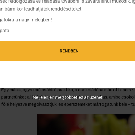
ések feldolgozása és feladása továbbra is zavartalanul működik, í
bármikor leadhatjátok rendeléseiteket.
atokra a nagy melegben!
pata
Négy tojásfehérjéből, 20 dkg cukorból, 1 teáskanál ecet segítségéve
nyomózsákba, majd nyomjunk egy sütőpapírral borított tepsire tenyérn
RENDBEN
töltsük meg habbal. Meleg 120 °C-os sütőben körülbelül egy órán kere
meg eperszemekkel és csorgassuk meg édes pesztóval.
Csokis eperszemek
Egy másik, egyszerű csábító praktika, a csokoládéba mártott epersze
Ne jelenjen meg többet ez az üzenet
partnerünket a lábáról. Nem kell más, csak egy kis lábas, amibe csokol
fölé helyezve megolvasztjuk, és eperszemeket mártogatunk bele – tut