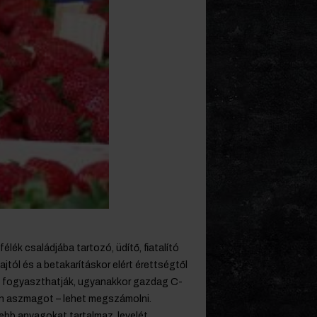
lék családjába tartozó, üdítő, fiatalító
jtól és a betakarításkor elért érettségtől
tan fogyaszthatják, ugyanakkor gazdag C-
n aszmagot – lehet megszámolni.
ebb anyagokat tartalmaz, levelét