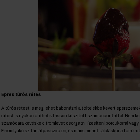
Epres túrós rétes
A túrós rétest is meg lehet babonázni a töltelékbe kevert eperszeme
rétest is nyakon önthetik frissen készített szamócaöntettel. Nem ke
szamócára kevéske citromlevet csorgatni, ízesíteni porcukorral vagy
Finomlyukú szitán átpasszírozni, és máris mehet tálaláskor a forró ré