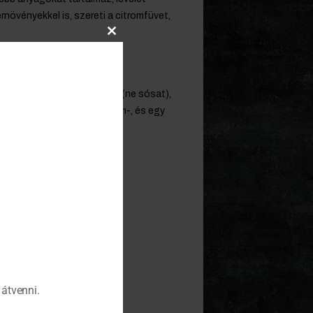
növényekkel is, szereti a citromfüvet,
Close
this
module
 maréknyi pisztácia magot (ne sósat),
i narancslikőrrel, fél citrom-, és egy
átvenni.