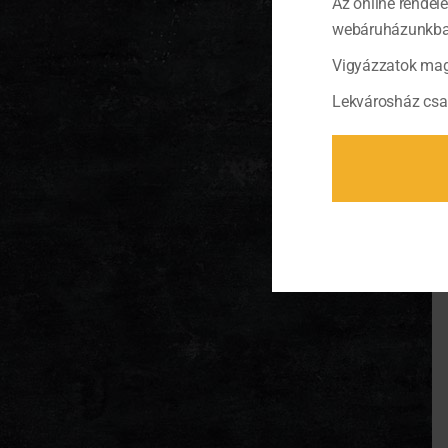
Az online rendel
webáruházunkban 
Vigyázzatok mag
Lekvárosház csa