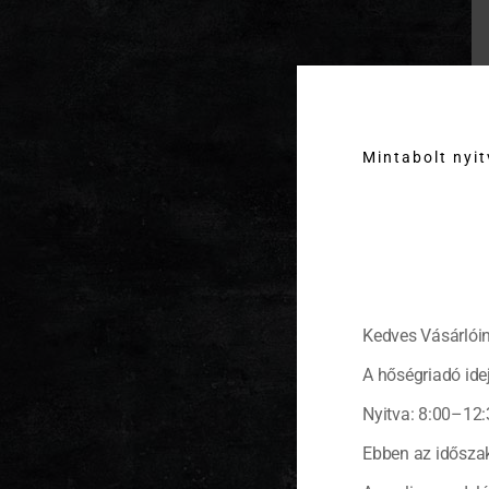
Mintabolt nyi
Kedves Vásárlóin
A hőségriadó idej
Nyitva: 8:00–12:
Ebben az időszak