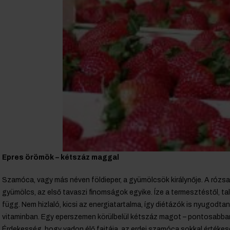
Epres örömök – kétszáz maggal
Szamóca, vagy más néven földieper, a gyümölcsök királynője. A rózsafé
gyümölcs, az első tavaszi finomságok egyike. Íze a termesztéstől, tala
függ. Nem hizlaló, kicsi az energiatartalma, így diétázók is nyugod
vitaminban. Egy eperszemen körülbelül kétszáz magot – pontosabba
Érdekesség, hogy vadon élő fajtája, az erdei szamóca sokkal értékes