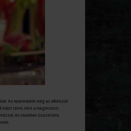
kkel. Az eperimádók még az elkészült
ll mást tenni, mint a megmosott
 mézzel, és mixerben összetörni.
tesre.