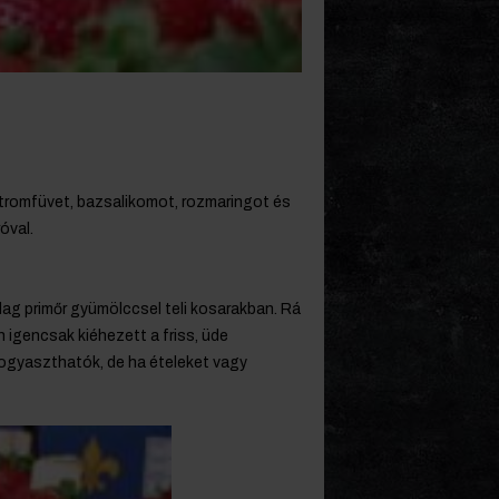
citromfüvet, bazsalikomot, rozmaringot és
óval.
dag primőr gyümölccsel teli kosarakban. Rá
n igencsak kiéhezett a friss, üde
ogyaszthatók, de ha ételeket vagy