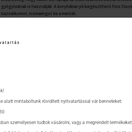
gyógyteának is használják. A konyhában jól kiegészíthető friss fűszer
bazsalikomot, rozmaringot és a mentát.
Citromfüves, pisztáciás nyalánkság
Tegyünk egy kőmozsárba csokornyi citromfű levelet, adjunk hozzá fél
tvatartás
morzsoljunk rá pár dekányi marcipánt, majd öntsük nyakon egy stampedl
narancs kifacsart levével, majd zúzzuk mártás állagúvá.
k!
e alatt mintaboltunk rövidített nyitvatartással vár benneteket:
30
ban személyesen tudtok vásárolni, vagy a megrendelt termékeket 