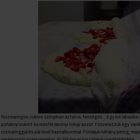
Rozmaringos cukros szirupban áztatva, fenséges… Egy kis lábasba ön
pohárnyi cukrot és másfél decinyi tokaji aszút. Fűszerezzük egy vaníli
rozmaringgal és pár levél bazsalikommal. Forraljuk néhány percig, majd
megmosott eperszemeket, és fél óra múlva tálaljuk üvegkelyhekbe.