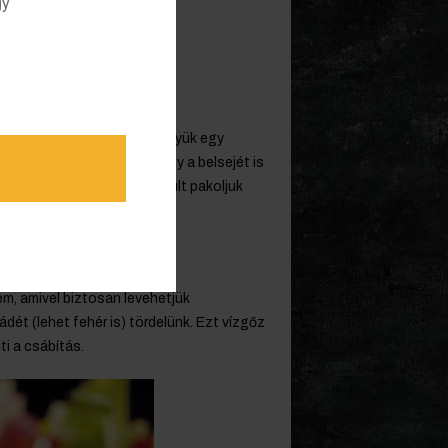
gy
l verjünk kemény habot. Tegyük egy
yi köralakzatokat, úgy hogy a belsejét is
sztül szárítsuk. Ha elkészült pakoljuk
m, amivel biztosan levehetjük
ádét (lehet fehér is) tördelünk. Ezt vízgőz
i a csábítás.