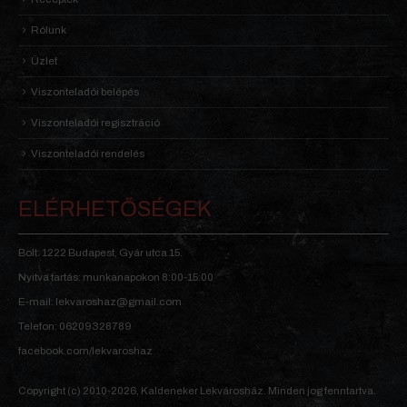
Rólunk
Üzlet
Viszonteladói belépés
Viszonteladói regisztráció
Viszonteladói rendelés
ELÉRHETŐSÉGEK
Bolt: 1222 Budapest, Gyár utca 15.
Nyitva tartás: munkanapokon 8:00-15:00
E-mail: lekvaroshaz@gmail.com
Telefon: 06209328789
facebook.com/lekvaroshaz
Copyright (c) 2010-2026, Kaldeneker Lekvárosház. Minden jog fenntartva.