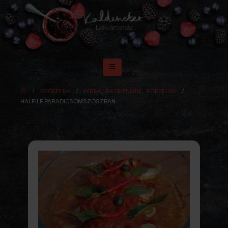
RECEPTEK
HÍREK
,
RECEPTJEIM
,
FŐÉTELEK
HALFILÉ PARADICSOMSZÓSZBAN