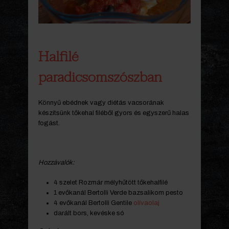
Halfilé
paradicsomszószban
Könnyű ebédnek vagy diétás vacsorának
készítsünk tőkehal filéből gyors és egyszerű halas
fogást.
Hozzávalók:
4 szelet Rozmár mélyhűtött tőkehalfilé
1 evőkanál Bertolli Verde bazsalikom pesto
4 evőkanál Bertolli Gentile
olívaolaj
darált bors, kevéske só