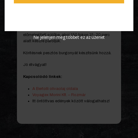
Csorgassunk meg kevéske olívaolajjal egy nagy
tűzálló sütőedényt, majd helyezzük el benne a
befűszerezett halszeleteket. Kanalazzuk rá a kész
paradicsomszószt, és az egészet tegyük
előmelegített sütőbe, ahol 150 fokon 15-20 perc
Ne jelenjen meg többet ez az üzenet
alatt készre pároljuk.
Körítésnek pesztós burgonyát készítsünk hozzá.
Jó étvágyat!
Kapcsolódó linkek:
A Bertolli olívaolaj oldala
Voyagex Morini Kft. – Rozmár
Itt öntöttvas edények között válogathatsz!