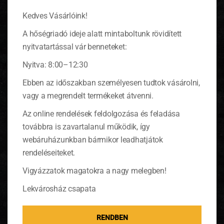
darabokra.
Kedves Vásárlóink!
Egy nagy serpenyőben forrósítsuk fel az
A hőségriadó ideje alatt mintaboltunk rövidített
olívaolajat, adjuk hozzá a felszeletelt fokhagymát,
majd forrósítsuk rövid ideig. Ha már sistereg a
nyitvatartással vár benneteket:
fokhagyma, öntsük bele a feldarabolt
paradicsomot, adjuk hozzá az olajbogyót, a
Nyitva: 8:00–12:30
chilipaprika karikákat.
Ebben az időszakban személyesen tudtok vásárolni,
Ízesítsük sóval, darált borssal és felcsíkozott
vagy a megrendelt termékeket átvenni.
bazsalikomlevéllel. Forraljuk pár percig, míg a
szósz sűrűsödni nem kezd, majd öntsük hozzá a
Az online rendelések feldolgozása és feladása
paradicsomszószt és forraljuk jól össze.
továbbra is zavartalanul működik, így
webáruházunkban bármikor leadhatjátok
rendeléseiteket.
Vigyázzatok magatokra a nagy melegben!
Lekvárosház csapata
RENDBEN