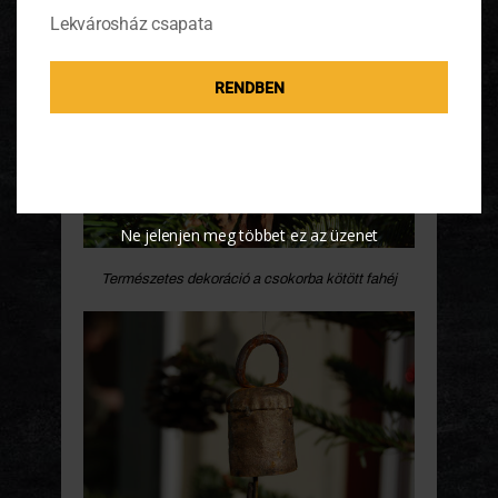
Lekvárosház csapata
RENDBEN
Ne jelenjen meg többet ez az üzenet
Természetes dekoráció a csokorba kötött fahéj