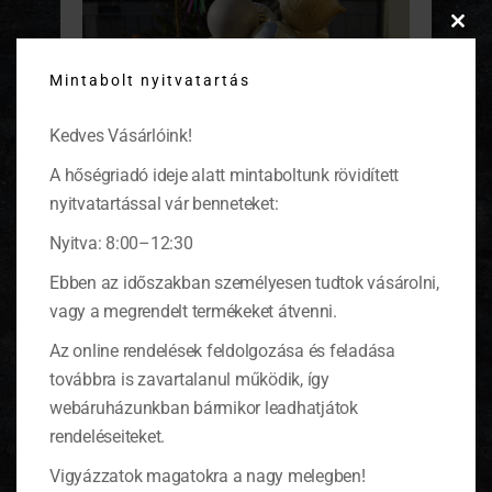
Clos
this
Mintabolt nyitvatartás
modu
Kedves Vásárlóink!
A hőségriadó ideje alatt mintaboltunk rövidített
nyitvatartással vár benneteket:
Az üvegdíszek csokorbakötve lógnak a fa körül
Nyitva: 8:00–12:30
Ebben az időszakban személyesen tudtok vásárolni,
vagy a megrendelt termékeket átvenni.
Az online rendelések feldolgozása és feladása
továbbra is zavartalanul működik, így
webáruházunkban bármikor leadhatjátok
rendeléseiteket.
Vigyázzatok magatokra a nagy melegben!
Kedvenc színeim a lila és a zöld minden árnyalata