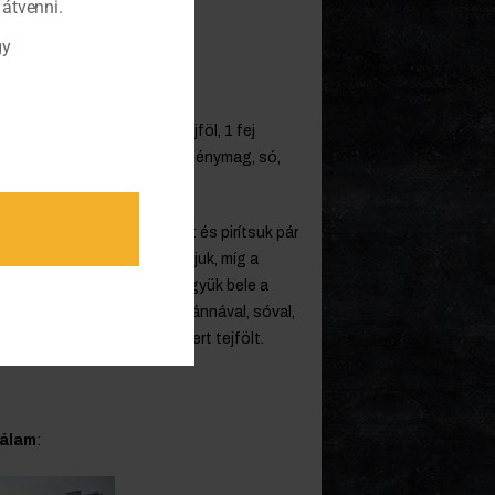
átvenni.
gy
 szem burgonya, 1 pohár tejföl, 1 fej
ál liszt, 1 csipetnyi őrölt köménymag, só,
ázott kolozsvári szalonnát és pirítsuk pár
 őrölt köménymagot. Pároljuk, míg a
ük fel kétliternyi vízzel. Tegyük bele a
burgonyát. Ízesítsük majoránnával, sóval,
a hideg vízzel simára elkevert tejfölt.
nálam
: