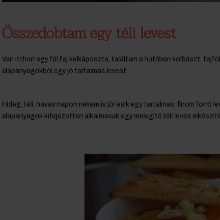
Összedobtam egy téli levest
Van itthon egy fél fej kelkáposzta, találtam a hűtőben kolbászt, tejf
alapanyagokból egy jó tartalmas levest.
Hideg, téli, havas napon nekem is jól esik egy tartalmas, finom forró l
alapanyagok kifejezetten alkalmasak egy melegítő téli leves elkészí