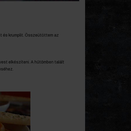
ölt és krumplit. Összeütöttem az
evest elkészíteni. A hűtőmben talált
téséhez.