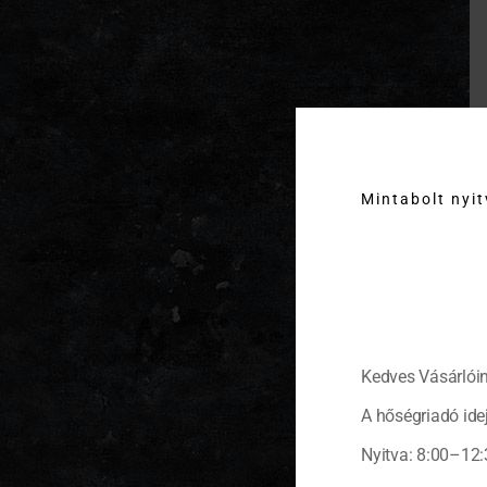
Mintabolt nyi
Kedves Vásárlóin
A hőségriadó idej
Nyitva: 8:00–12: