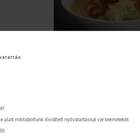
Volt még itthon friss készen kapható pizzatészta, azt felvágtam, m
összevágott rozmaringlevéllel és parmezánsajttal. Forró sütőbe rop
tvatartás
leves. Fenséges volt.
k!
e alatt mintaboltunk rövidített nyitvatartással vár benneteket:
30