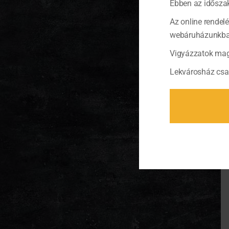
Ebben az időszak
Az online rendel
webáruházunkban 
Vigyázzatok mag
Lekvárosház csa