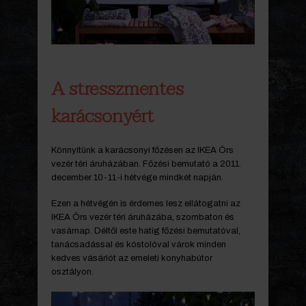
A stresszmentes
karácsonyért
Könnyítünk a karácsonyi főzésen az IKEA Örs
vezér téri áruházában. Főzési bemutató a 2011.
december 10-11-i hétvége mindkét napján.
Ezen a hétvégén is érdemes lesz ellátogatni az
IKEA Örs vezér téri áruházába, szombaton és
vasárnap. Déltől este hatig főzési bemutatóval,
tanácsadással és kóstolóval várok minden
kedves vásárlót az emeleti konyhabútor
osztályon.