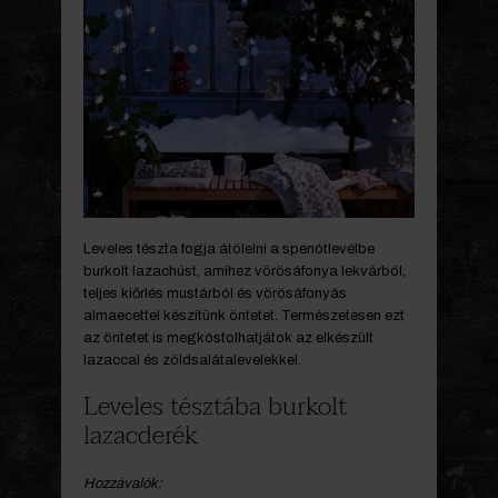
Leveles tészta fogja átölelni a spenótlevélbe
burkolt lazachúst, amihez vörösáfonya lekvárból,
teljes kiőrlés mustárból és vörösáfonyás
almaecettel készítünk öntetet. Természetesen ezt
az öntetet is megkóstolhatjátok az elkészült
lazaccal és zöldsalátalevelekkel.
Leveles tésztába burkolt
lazacderék
Hozzávalók: