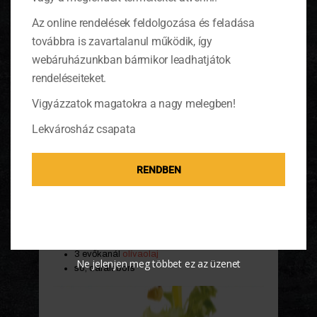
Az online rendelések feldolgozása és feladása
továbbra is zavartalanul működik, így
webáruházunkban bármikor leadhatjátok
rendeléseiteket.
Vigyázzatok magatokra a nagy melegben!
Vörösáfonyás salátaöntet
Lekvárosház csapata
Hozzávalók:
RENDBEN
2 evőkanál vörösáfonya
lekvár
3 evőkanál vörösáfonyás almaecet
1 evőkanál teljes kiőrlésű mustár
(ezeket a hozzávalókat a Svéd
Finomságok Boltjában
megvásárolhatod)
3 evőkanál
olívaolaj
Ne jelenjen meg többet ez az üzenet
só, darált bors