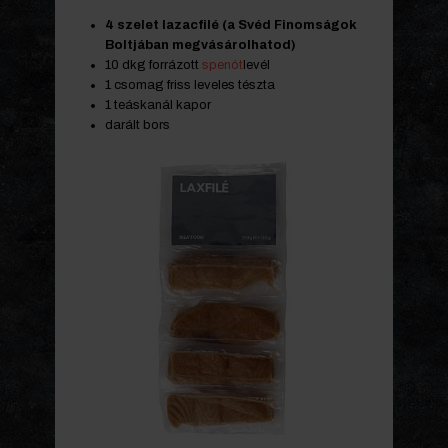
4 szelet lazacfilé (a Svéd Finomságok
Boltjában megvásárolhatod)
10 dkg forrázott
spenót
levél
1 csomag friss leveles tészta
1 teáskanál kapor
darált bors