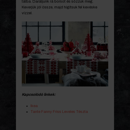
tálba. Daráljunk rá borsot és sózzuk meg.
Keverjük jól össze, majd hígítsuk fel kevéske
vízzel.
Kapcsolódó linkek:
Ikea
Tante Fanny Friss Leveles Tészta