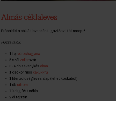
Almás céklaleves
Próbáld ki a céklát levesként. Igazi őszi-téli recept!
Hozzávalók:
1 fej
vöröshagyma
5 szál
zeller
szár
3-4 db savanykás
alma
1 csokor friss
kakukkfű
1 liter zöldségleves alap (lehet kockából)
1 db
citrom
70 dkg főtt cékla
2 dl tejszín
só, bors
olívaolaj