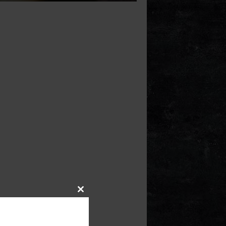
Close
this
module