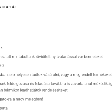
tvatartás
k!
e alatt mintaboltunk rövidített nyitvatartással vár benneteket:
30
ban személyesen tudtok vásárolni, vagy a megrendelt termékeket 
ések feldolgozása és feladása továbbra is zavartalanul működik, í
Forrósítsuk fel az olívaolajat egy fazékban, majd tegyük bele a fin
bármikor leadhatjátok rendeléseiteket.
kötött kakukkfüvet. Pároljuk pár percig, utána tegyük hozzá a felv
atokra a nagy melegben!
és kimagozott almát. Pár perc párolás után öntsük fel az alaplével, m
pata