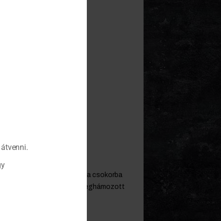
átvenni.
gy
omra összevágott hagymát és a csokorba
ágott zellerszárat és három meghámozott
ajd főzzük húsz percig.