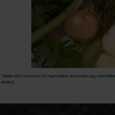
Tálalás előtt forrósítsuk fel, majd tálaljuk tányérokba vagy csészékbe,
almából.