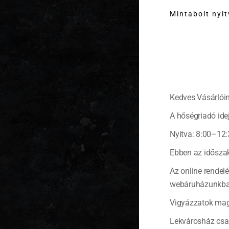
Mintabolt nyi
Kedves Vásárlóin
A hőségriadó idej
Nyitva: 8:00–12:
Ebben az időszak
Az online rendel
webáruházunkban 
Vigyázzatok mag
Lekvárosház csa