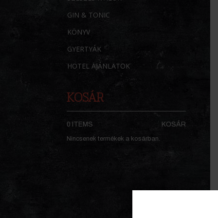
GIN & TONIC
KÖNYV
GYERTYÁK
HOTEL AJÁNLATOK
KOSÁR
0 ITEMS
KOSÁR
Nincsenek termékek a kosárban.