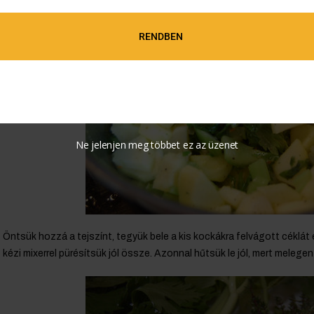
RENDBEN
Ne jelenjen meg többet ez az üzenet
Öntsük hozzá a tejszínt, tegyük bele a kis kockákra felvágott céklát é
kézi mixerrel pürésítsük jól össze. Azonnal hűtsük le jól, mert melege