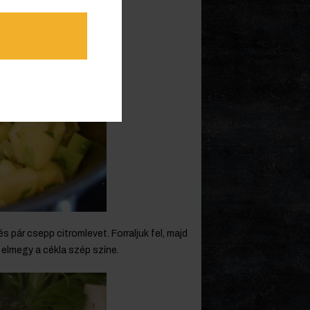
s pár csepp citromlevet. Forraljuk fel, majd
n elmegy a cékla szép színe.