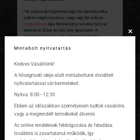
Fél csésze görögdinnye egy kis darabka feta
sajttal megkoronázva; vagy egy fél csésze
sárgadinnye
egy félcsészényi sovány túróval
elkeverve. Édes és sós ízek egyszerre. A
Clos
gyümölcs hűsít, a sajt pedig fehérjeforrás.
this
Mintabolt nyitvatartás
modu
Bogyósok
Egy csésze eper, málna vagy ribizke, vagy egres,
Kedves Vásárlóink!
mind jó csemege. Tele vannak antioxidánsokkal,
édesek és savanykásak is egyszerre. Szendvics
A hőségriadó ideje alatt mintaboltunk rövidített
tipp: egy vékony szelet pirított toast kenyérre
nyitvatartással vár benneteket:
kenjünk egy kanálnyi friss kecskesajtot, és
díszítsük savanykás gyümölcsökkel.
Nyitva: 8:00–12:30
Ebben az időszakban személyesen tudtok vásárolni,
vagy a megrendelt termékeket átvenni.
Az online rendelések feldolgozása és feladása
továbbra is zavartalanul működik, így