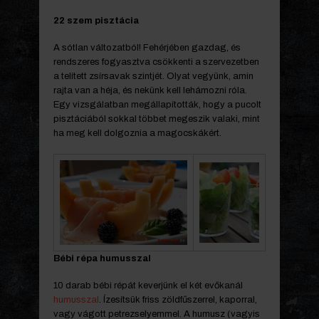
22 szem pisztácia
A sótlan változatból! Fehérjében gazdag, és
rendszeres fogyasztva csökkenti a szervezetben
a telített zsírsavak szintjét. Olyat vegyünk, amin
rajta van a héja, és nekünk kell lehámozni róla.
Egy vizsgálatban megállapították, hogy a pucolt
pisztáciából sokkal többet megeszik valaki, mint
ha meg kell dolgoznia a magocskákért.
Bébi répa humusszal
10 darab bébi répát keverjünk el két evőkanál
humusszal
. Ízesítsük friss zöldfűszerrel, kaporral,
vagy vágott petrezselyemmel. A humusz (vagyis