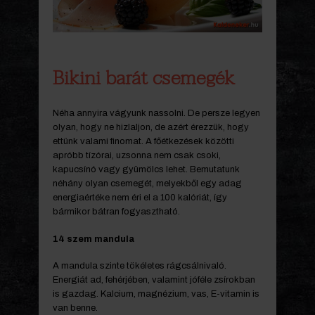
Bikini barát csemegék
Néha annyira vágyunk nassolni. De persze legyen
olyan, hogy ne hizlaljon, de azért érezzük, hogy
ettünk valami finomat. A főétkezések közötti
apróbb tízórai, uzsonna nem csak csoki,
kapucsínó vagy gyümölcs lehet. Bemutatunk
néhány olyan csemegét, melyekből egy adag
energiaértéke nem éri el a 100 kalóriát, így
bármikor bátran fogyasztható.
14 szem mandula
A mandula szinte tökéletes rágcsálnivaló.
Energiát ad, fehérjében, valamint jóféle zsírokban
is gazdag. Kalcium, magnézium, vas, E-vitamin is
van benne.