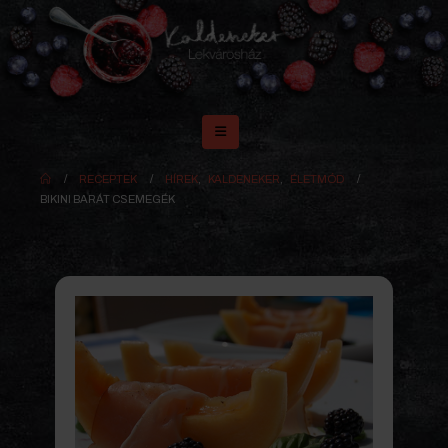
RECEPTEK
HÍREK
,
KALDENEKER
,
ÉLETMÓD
BIKINI BARÁT CSEMEGÉK