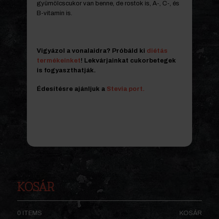
gyümölcscukor van benne, de rostok is, A-, C-, és
B-vitamin is.
Vigyázol a vonalaidra? Próbáld ki
diétás
termékeinket
! Lekvárjainkat cukorbetegek
is fogyaszthatják.
Édesítésre ajánljuk a
Stevia port.
KOSÁR
0 ITEMS
KOSÁR