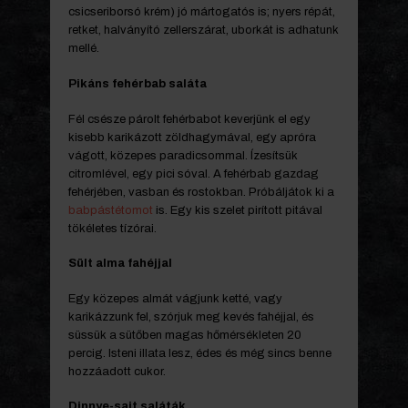
csicseriborsó krém) jó mártogatós is; nyers répát,
retket, halványító zellerszárat, uborkát is adhatunk
mellé.
Pikáns fehérbab saláta
Fél csésze párolt fehérbabot keverjünk el egy
kisebb karikázott zöldhagymával, egy apróra
vágott, közepes paradicsommal. Ízesítsük
citromlével, egy pici sóval. A fehérbab gazdag
fehérjében, vasban és rostokban. Próbáljátok ki a
babpástétomot
is. Egy kis szelet pirított pitával
tökéletes tízórai.
Sült alma fahéjjal
Egy közepes almát vágjunk ketté, vagy
karikázzunk fel, szórjuk meg kevés fahéjjal, és
süssük a sütőben magas hőmérsékleten 20
percig. Isteni illata lesz, édes és még sincs benne
hozzáadott cukor.
Dinnye-sajt saláták