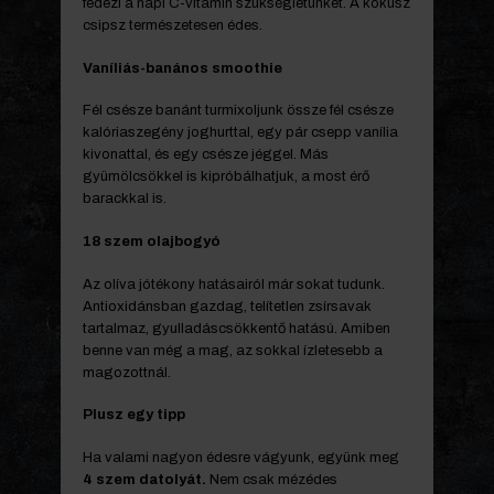
fedezi a napi C-vitamin szükségletünket. A kókusz
csipsz természetesen édes.
Vaníliás-banános smoothie
Fél csésze banánt turmixoljunk össze fél csésze
kalóriaszegény joghurttal, egy pár csepp vanília
kivonattal, és egy csésze jéggel. Más
gyümölcsökkel is kipróbálhatjuk, a most érő
barackkal is.
18 szem olajbogyó
Az olíva jótékony hatásairól már sokat tudunk.
Antioxidánsban gazdag, telítetlen zsírsavak
tartalmaz, gyulladáscsökkentő hatású. Amiben
benne van még a mag, az sokkal ízletesebb a
magozottnál.
Plusz egy tipp
Ha valami nagyon édesre vágyunk, együnk meg
4 szem datolyát.
Nem csak mézédes