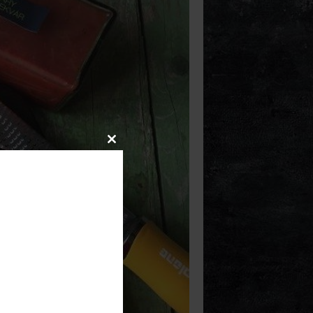
Close
this
module