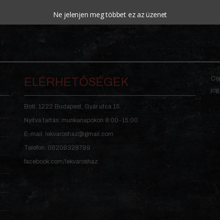
Ne jelenjen meg többet ez az üzenet
Cop
ELÉRHETŐSÉGEK
jog
Bolt: 1222 Budapest, Gyár utca 15.
Nyitva tartás: munkanapokon 8:00-15:00
E-mail: lekvaroshaz@gmail.com
Telefon: 06209328789
facebook.com/lekvaroshaz