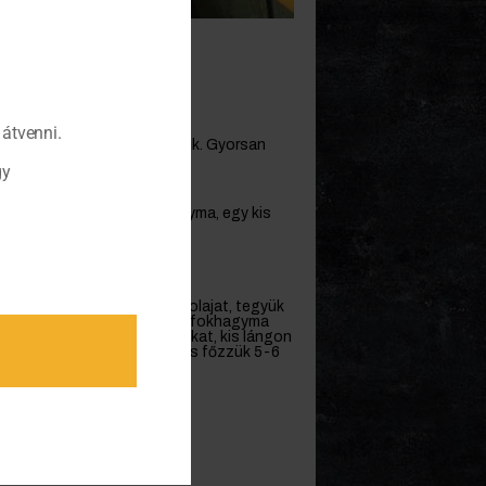
i
átvenni.
somlekvárunkkal gazdagítjuk. Gyorsan
gy
aradicsom, 2 gerezd fokhagyma, egy kis
laj, chili paprika
tsünk rá pár evőkanál olívaolajat, tegyük
nk. Forrósítsuk addig, míg a fokhagyma
 a félbevágott paradicsomokat, kis lángon
tsük sóval, darált borssal, és főzzük 5-6