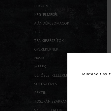
LEKVÁROK
KEGYELMESÉK
AJÁNDÉKCSOMAGOK
TEÁK
TEA KIEGÉSZÍTŐK
GYEREKEKNEK
NASIK
MÉZEK
Mintabolt nyi
BEFŐZÉSI KELLÉKEK
SÜTÉS-FŐZÉS
PEKTIN
TOSZKÁN SZAPPANOK
SZESZES ITALOK