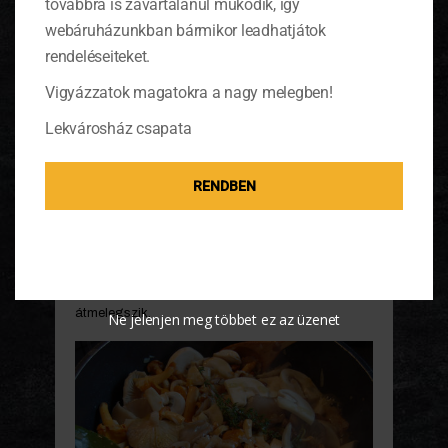
továbbra is zavartalanul működik, így
webáruházunkban bármikor leadhatjátok
rendeléseiteket.
Vigyázzatok magatokra a nagy melegben!
Míg a rétes a sütőben pirul, készítsük el a
Lekvárosház csapata
gombakompótot. Vágjuk nagyobb falatnyi
darabokra a gombákat. Aprítsuk fel finomra a
póréhagymát, és dinszteljük meg az olívaolajon
RENDBEN
egy nagy lábasban. Pár perc elteltével tegyük
hozzá a gombát, tegyük bele a kakukkfüvet és a
babérlevelet. Daráljunk rá borsot és enyhén
sózzuk meg. Közepes lángon pároljuk, majd
csorgassuk rá a juharszirupot és az ecetet. Nem
kell sokáig párolni, elég, ha a gomba jól
átmelegszik.
Ne jelenjen meg többet ez az üzenet