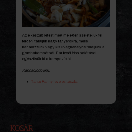
Az elkészült rétest még melegen szeleteljük fel
ferdén, tálaljuk nagy tányérokra, mellé
kanalazzunk vagy kis üvegkehelybe tálaljunk a
gombakompótból. Pár levél friss salátával
egészítsük ki a kompozíciót.
Kapcsolódó link:
Tante Fanny leveles tészta
KOSÁR