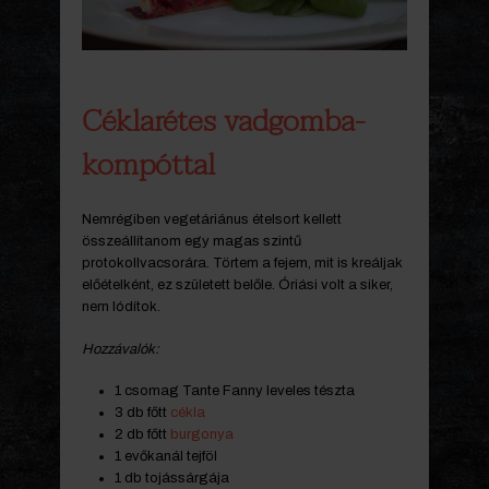
Céklarétes vadgomba-
kompóttal
Nemrégiben vegetáriánus ételsort kellett
összeállítanom egy magas szintű
protokollvacsorára. Törtem a fejem, mit is kreáljak
előételként, ez született belőle. Óriási volt a siker,
nem lódítok.
Hozzávalók:
1 csomag Tante Fanny leveles tészta
3 db főtt
cékla
2 db főtt
burgonya
1 evőkanál tejföl
1 db tojássárgája