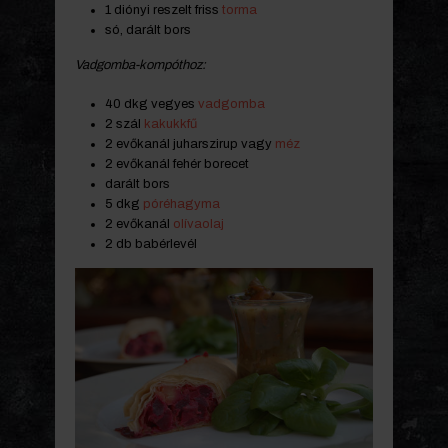
1 diónyi reszelt friss
torma
só, darált bors
Vadgomba-kompóthoz:
40 dkg vegyes
vadgomba
2 szál
kakukkfű
2 evőkanál juharszirup vagy
méz
2 evőkanál fehér borecet
darált bors
5 dkg
póréhagyma
2 evőkanál
olívaolaj
2 db babérlevél