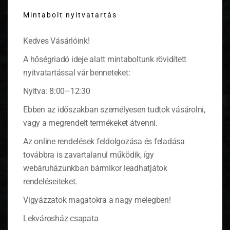
vaníliás cukrot, a kissé kihűlt felolvasztott
this
csokoládét, majd elektromos keverővel addig
Mintabolt nyitvatartás
modu
keverjük, míg könnyű és habos nem lesz. Utána
egyenként keverjük hozzá a tojásokat,
Kedves Vásárlóink!
kanalazzuk bele a sütőporral, kakaóval
összekevert lisztet. Dolgozzuk hozzá a tejet és a
A hőségriadó ideje alatt mintaboltunk rövidített
darált diót. Öntsük a masszát egy nagy tepsibe,
nyitvatartással vár benneteket:
egyengessük el a tetejét simára, majd
nyomkodjuk bele szép sorjában a félbevágott
Nyitva: 8:00–12:30
eperszemeket.
Ebben az időszakban személyesen tudtok vásárolni,
vagy a megrendelt termékeket átvenni.
Az online rendelések feldolgozása és feladása
továbbra is zavartalanul működik, így
webáruházunkban bármikor leadhatjátok
rendeléseiteket.
Vigyázzatok magatokra a nagy melegben!
Lekvárosház csapata