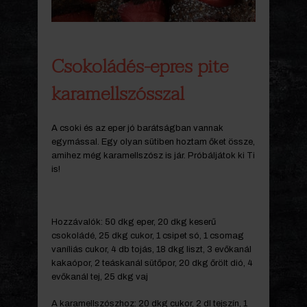
Csokoládés-epres pite
karamellszósszal
A csoki és az eper jó barátságban vannak
egymással. Egy olyan sütiben hoztam őket össze,
amihez még karamellszósz is jár. Próbáljátok ki Ti
is!
Hozzávalók: 50 dkg eper, 20 dkg keserű
csokoládé, 25 dkg cukor, 1 csipet só, 1 csomag
vaníliás cukor, 4 db tojás, 18 dkg liszt, 3 evőkanál
kakaópor, 2 teáskanál sütőpor, 20 dkg őrölt dió, 4
evőkanál tej, 25 dkg vaj
A karamellszószhoz: 20 dkg cukor, 2 dl tejszín, 1