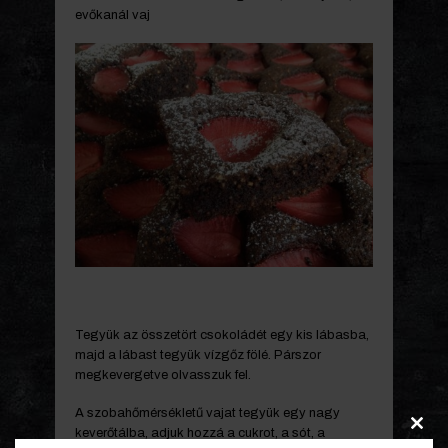
evőkanál vaj
Tegyük az összetört csokoládét egy kis lábasba,
majd a lábast tegyük vízgőz fölé. Párszor
megkevergetve olvasszuk fel.
A szobahőmérsékletű vajat tegyük egy nagy
keverőtálba, adjuk hozzá a cukrot, a sót, a
Clos