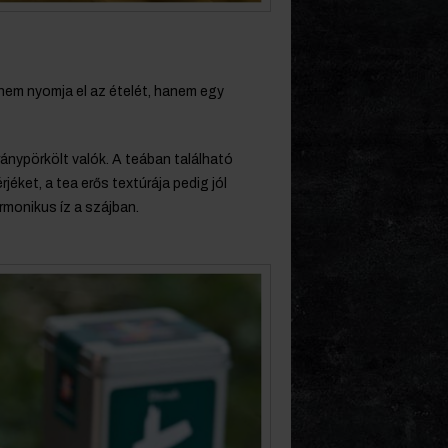
 nem nyomja el az ételét, hanem egy
ánypörkölt valók. A teában található
jéket, a tea erős textúrája pedig jól
rmonikus íz a szájban.