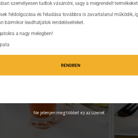
ban személyesen tudtok vásárolni, vagy a megrendelt termékeket 
ések feldolgozása és feladása továbbra is zavartalanul működik, í
bármikor leadhatjátok rendeléseiteket.
atokra a nagy melegben!
pata
RENDBEN
Ne jelenjen meg többet ez az üzenet