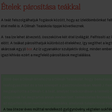
Ételek párosítása teákkal
A teát felszolgálhatjuk fogások között, hogy az ízlelőbimbóinkat fel
étel mellé is. A Dilmah Teaiskola tippjei következnek.
A tea íze lehet átvezető, összekötve két étel ízvilágát. Felfrissíti a
előtt. A teákat párosíthatjuk különböző ételekhez, így segíthet a leg
akárcsak egy jó
bor
. Az íz ugyanakkor szubjektív dolog, minden embe
igazi kihívás ezért a megfelelő párosítások megtalálása.
2009-ben a Dilmah létrehozta a Dilmah Teaiskolát, hogy bemutassa
teafogyasztást és a tea szerepét a gasztronómiában. Merrill J. Fe
megalapította a Dilmah-t, a teát, amelyet tradicionálisan a termelő
dolgoznak fel, megtartva annak minden ízét, természetes finomságá
az egyetlen olyan nemzetközi teamárka, amelynek tulajdonosai mag
A tea ötezer éves múlttal rendelkező gyógynövény, végtelen sokféle í