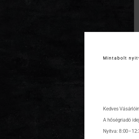
Mintabolt nyi
Kedves Vásárlóin
A hőségriadó idej
Nyitva: 8:00–12: