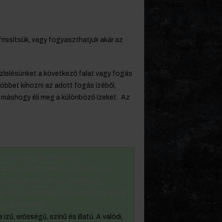
frissítsük, vagy fogyaszthatjuk akár az
z ízlelésünket a következő falat vagy fogás
többet kihozni az adott fogás ízéből,
r máshogy éli meg a különböző ízeket. Az
 a minőségi teakészítést,
rnando ceyloni teakészítő 1988-ban
 országban kézzel szüretelnek és
t és frissességét. A Dilmah a mai napig
uk a termelők.
zű, erősségű, színű és illatú. A valódi,