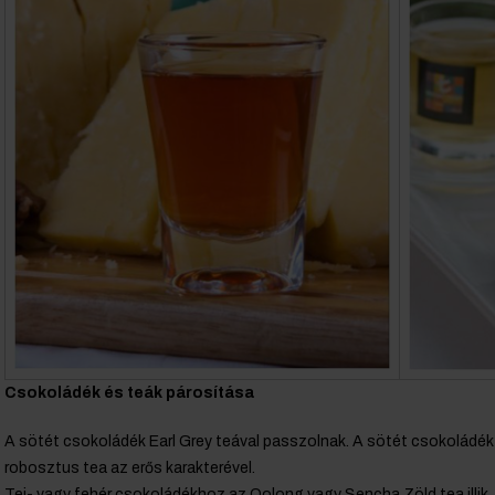
Csokoládék és teák párosítása
A sötét csokoládék Earl Grey teával passzolnak. A sötét csokoládék 
robosztus tea az erős karakterével.
Tej- vagy fehér csokoládékhoz az Oolong vagy Sencha Zöld tea illik.