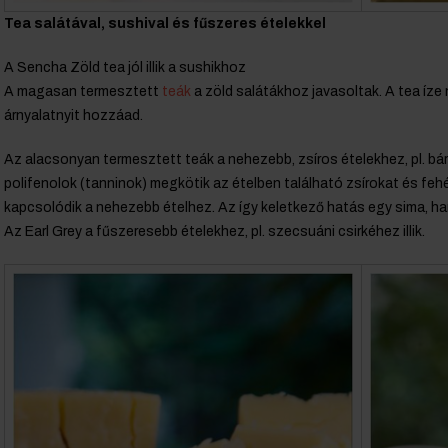
Tea salátával, sushival és fűszeres ételekkel
A Sencha Zöld tea jól illik a sushikhoz
A magasan termesztett
teák
a zöld salátákhoz javasoltak. A tea íze
árnyalatnyit hozzáad.
Az alacsonyan termesztett teák a nehezebb, zsíros ételekhez, pl. bár
polifenolok (tanninok) megkötik az ételben található zsírokat és fehér
kapcsolódik a nehezebb ételhez. Az így keletkező hatás egy sima, ha
Az Earl Grey a fűszeresebb ételekhez, pl. szecsuáni csirkéhez illik.