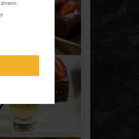
átvenni.
gy