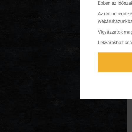
Ebben az időszak
Az online rendel
webáruházunkban 
Vigyázzatok mag
Lekvárosház csa