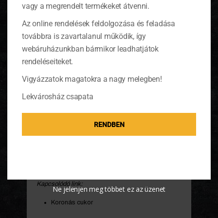
felforrt adjuk hozzá a cukrot, majd egy-két perc
vagy a megrendelt termékeket átvenni.
főzés után szedjük ki a fűszereket.
Az online rendelések feldolgozása és feladása
továbbra is zavartalanul működik, így
webáruházunkban bármikor leadhatjátok
rendeléseiteket.
Vigyázzatok magatokra a nagy melegben!
Lekvárosház csapata
RENDBEN
Töltsük tisztára mosott befőttesüvegekbe a még
forrásban lévő lekvárt, azonnal zárjuk le és állítsuk
fejre öt percre, így nem kell tartósítószert
használnunk. Hűvös helyen évekig eltartható.
Kapcsolódó link:
Ne jelenjen meg többet ez az üzenet
Koronás cukor