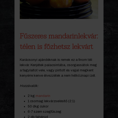
Fűszeres mandarinlekvár:
télen is főzhetsz lekvárt
Karácsonyi ajándéknak is remek ez a finom téli
lekvár. Kenjétek palacsintába, csorgassátok meg
a fagylaltot vele, vagy pirított és vajjal megkent
kenyérre kenve élvezzétek a nem hétköznapi ízét.
Hozzávalók:
2 kg
mandarin
1 csomag lekvárzselésítő (2:1)
50 dkg cukor
6-7 szem szegfűszeg
2 db fahéjrúd