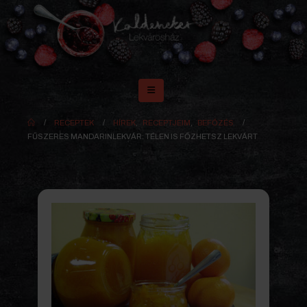
RECEPTEK
HÍREK
,
RECEPTJEIM
,
BEFŐZÉS
FŰSZERES MANDARINLEKVÁR: TÉLEN IS FŐZHETSZ LEKVÁRT