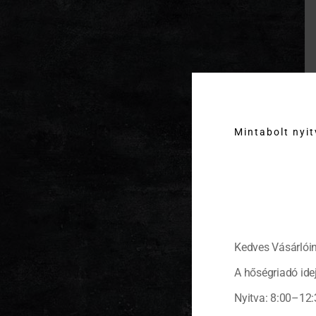
Mintabolt nyi
Kedves Vásárlóin
A hőségriadó idej
Nyitva: 8:00–12: