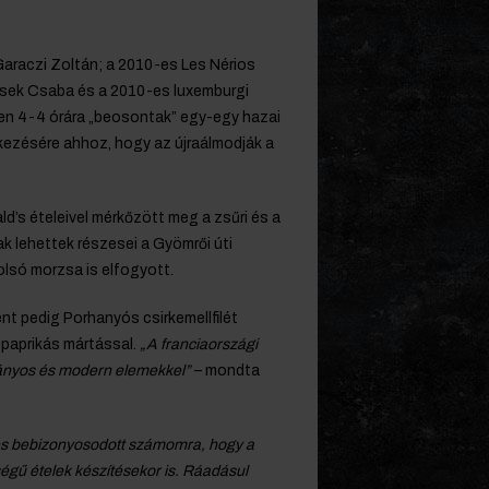
Garaczi Zoltán; a 2010-es Les Nérios
icsek Csaba és a 2010-es luxemburgi
en 4-4 órára „beosontak” egy-egy hazai
kezésére ahhoz, hogy az újraálmodják a
’s ételeivel mérkőzött meg a zsűri és a
k lehettek részesei a Gyömrői úti
tolsó morzsa is elfogyott.
nt pedig Porhanyós csirkemellfilét
 paprikás mártással.
„A franciaországi
mányos és modern elemekkel”
– mondta
 és bebizonyosodott számomra, hogy a
ségű ételek készítésekor is. Ráadásul