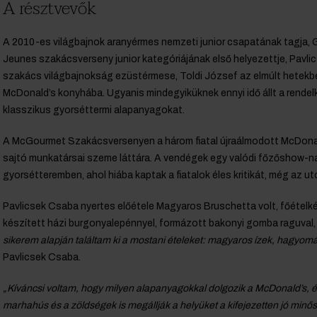
A résztvevők
A 2010-es világbajnok aranyérmes nemzeti junior csapatának tagja, 
Jeunes szakácsverseny junior kategóriájának első helyezettje, Pavl
szakács világbajnokság ezüstérmese, Toldi József az elmúlt hetekb
McDonald’s konyhába. Ugyanis mindegyiküknek ennyi idő állt a rendel
klasszikus gyorséttermi alapanyagokat.
A McGourmet Szakácsversenyen a három fiatal újraálmodott McDonald
sajtó munkatársai szeme láttára. A vendégek egy valódi főzőshow-na
gyorsétteremben, ahol hiába kaptak a fiatalok éles kritikát, még az u
Pavlicsek Csaba nyertes előétele Magyaros Bruschetta volt, főételké
készített házi burgonyalepénnyel, formázott bakonyi gomba raguval,
sikerem alapján találtam ki a mostani ételeket: magyaros ízek, hagyo
Pavlicsek Csaba.
„Kíváncsi voltam, hogy milyen alapanyagokkal dolgozik a McDonald’s,
marhahús és a zöldségek is megállják a helyüket a kifejezetten jó minő