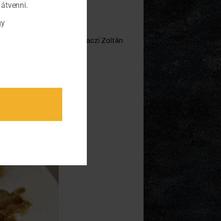
átvenni.
gy
ek Csaba, Toldi József, Garaczi Zoltán