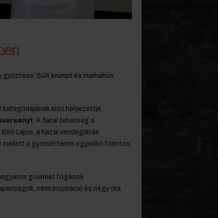
ben
győztese. Sült krumpli és marhahús
 kategóriájának első helyezettje,
versenyt
. A fiatal tehetség a
Bíró Lajos, a hazai vendéglátás
 mellett a gyorsétterem egymillió forintos
 magyaros gourmet fogások
apanyagok, némi inspiráció és négy óra