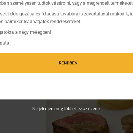
ban személyesen tudtok vásárolni, vagy a megrendelt termékeket 
ések feldolgozása és feladása továbbra is zavartalanul működik, í
bármikor leadhatjátok rendeléseiteket.
A McGourmet Szakácsverseny fiatal tehetségei: (jobbról) Pavlics
atokra a nagy melegben!
pata
RENDBEN
Ne jelenjen meg többet ez az üzenet