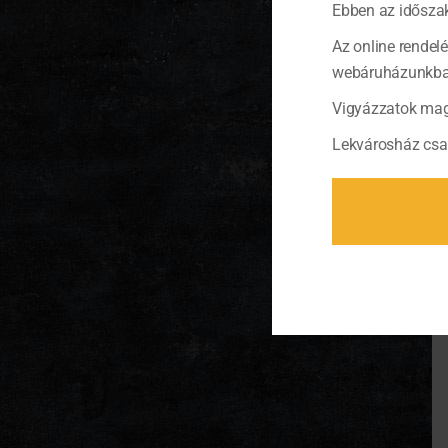
Ebben az időszak
Az online rendel
webáruházunkban 
Vigyázzatok mag
Lekvárosház csa