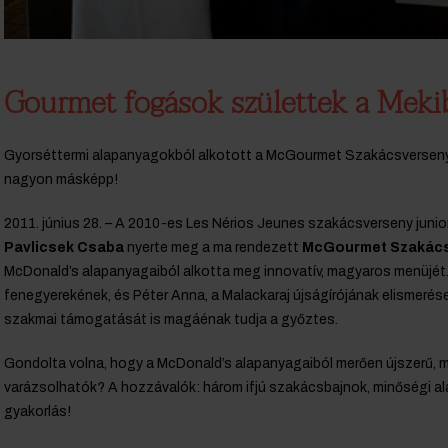
Gourmet fogások születtek a Meki
Gyorséttermi alapanyagokból alkotott a McGourmet Szakácsverseny 
nagyon másképp!
2011. június 28. – A 2010-es Les Nérios Jeunes szakácsverseny junior
Pavlicsek Csaba
nyerte meg a ma rendezett
McGourmet Szakács
McDonald’s alapanyagaiból alkotta meg innovatív, magyaros menüjét. 
fenegyerekének, és Péter Anna, a Malackaraj újságírójának elismerése
szakmai támogatását is magáénak tudja a győztes.
Gondolta volna, hogy a McDonald’s alapanyagaiból merően újszerű,
varázsolhatók? A hozzávalók: három ifjú szakácsbajnok, minőségi al
gyakorlás!