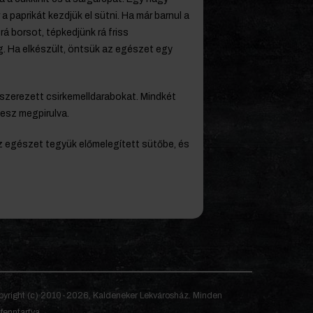
a paprikát kezdjük el sütni. Ha már barnul a
rá borsot, tépkedjünk rá friss
ig. Ha elkészült, öntsük az egészet egy
űszerezett csirkemelldarabokat. Mindkét
 lesz megpirulva.
z egészet tegyük előmelegített sütőbe, és
yright (c) 2010-2026, Kaldeneker Lekvárosház. Minden
 fenntartva.