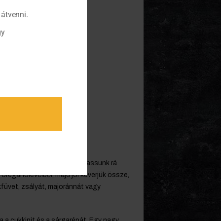
átvenni.
gy
mba. Tegyük egy tálba, csorgassunk rá
 oregánólevélből, majd jól keverjük össze,
füvet, zsályát, majoránnát vagy
ára a cukkinit és a sárgarépát. Egy nagy