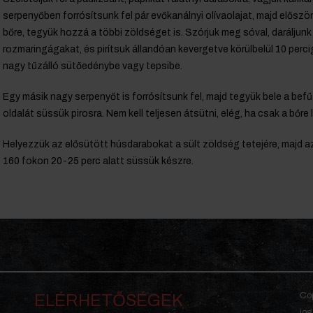
serpenyőben forrósítsunk fel pár evőkanálnyi olívaolajat, majd először 
bőre, tegyük hozzá a többi zöldséget is. Szórjuk meg sóval, daráljunk 
rozmaringágakat, és pirítsuk állandóan kevergetve körülbelül 10 perc
nagy tűzálló sütőedénybe vagy tepsibe.
Egy másik nagy serpenyőt is forrósítsunk fel, majd tegyük bele a bef
oldalát süssük pirosra. Nem kell teljesen átsütni, elég, ha csak a bőre
Helyezzük az elősütött húsdarabokat a sült zöldség tetejére, majd a
160 fokon 20-25 perc alatt süssük készre.
Cop
ELÉRHETŐSÉGEK
jog