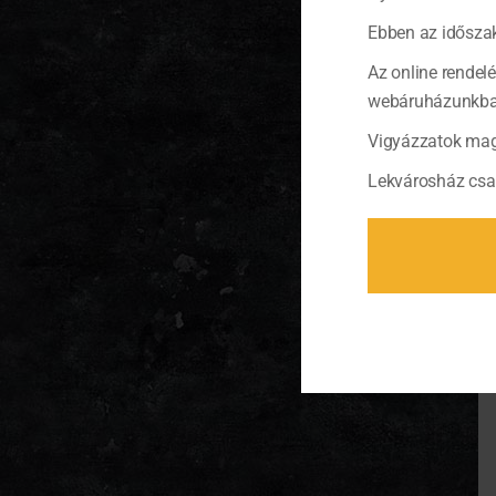
Ebben az időszak
Az online rendel
webáruházunkban 
Vigyázzatok mag
Lekvárosház csa