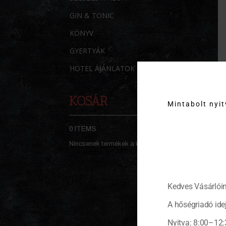
GIN & TONIC
KÖNYV
GYERTYÁK
HOTEL AJÁNLATOK
KOSÁR
Mintabolt nyi
0 ITEMS
KOSÁR
Nincsenek termékek a kosárban.
Kedves Vásárlóin
A hőségriadó idej
Nyitva: 8:00–12: