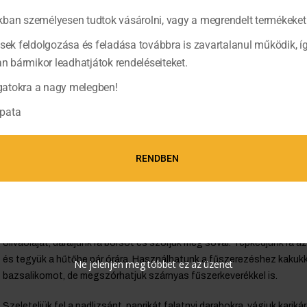
ban személyesen tudtok vásárolni, vagy a megrendelt termékeket 
ések feldolgozása és feladása továbbra is zavartalanul működik, í
bármikor leadhatjátok rendeléseiteket.
atokra a nagy melegben!
pata
RENDBEN
Vágjuk a csontos csirkemelleket félbe, majd a fél melleket még háro
olívaolajat, daráljunk rá borsot és szórjuk meg sóval. Tépkedjünk rá az
és tegyük a hűtőbe pár órára. Használhatunk a fűszerezéshez kakukk
Ne jelenjen meg többet ez az üzenet
bazsalikomot, de megszórhatjuk szárnyas fűszerkeverékkel is.
Szeleteljük fel a padlizsánt, paprikát falatnyi darabokra, vágjuk karik