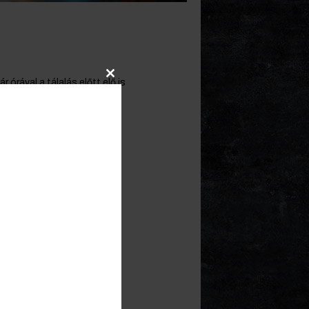
 órával a tálalás előtt elő is
Close
ütőbe dugni.
this
module