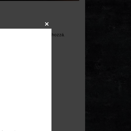
Close
 sült sütőtököt készítsünk hozzá.
this
module