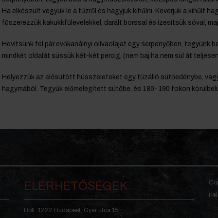
Ha elkészült vegyük le a tűzről és hagyjuk kihűlni. Keverjük a kihűlt ha
fűszerezzük kakukkfűlevelekkel, darált borssal és ízesítsük sóval, maj
Hevítsünk fel pár evőkanálnyi olívaolajat egy serpenyőben, tegyünk b
mindkét oldalát süssük két-két percig, (nem baj ha nem sül át teljesen
Helyezzük az elősütött hússzeleteket egy tűzálló sütőedénybe, vagy
hagymából. Tegyük előmelegített sütőbe, és 180-190 fokon körülbelül t
Cop
ELÉRHETŐSÉGEK
jog
Bolt: 1222 Budapest, Gyár utca 15.