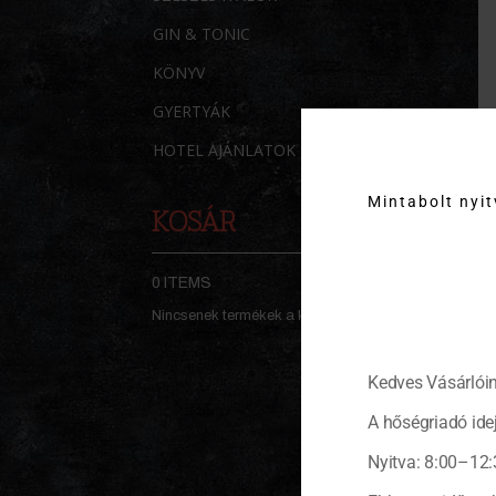
GIN & TONIC
KÖNYV
GYERTYÁK
HOTEL AJÁNLATOK
Mintabolt nyi
KOSÁR
0 ITEMS
KOSÁR
Nincsenek termékek a kosárban.
Kedves Vásárlóin
A hőségriadó idej
Nyitva: 8:00–12: