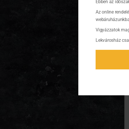
Ebben az időszak
Az online rendel
webáruházunkban 
Vigyázzatok mag
Lekvárosház csa