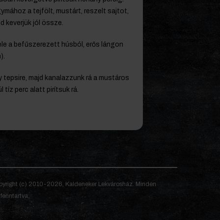
gymához a tejfölt, mustárt, reszelt sajtot,
d keverjük jól össze.
ele a befűszerezett húsból, erős lángon
).
 tepsire, majd kanalazzunk rá a mustáros
íz perc alatt pirítsuk rá.
yright (c) 2010-2026, Kaldeneker Lekvárosház. Minden
 fenntartva.