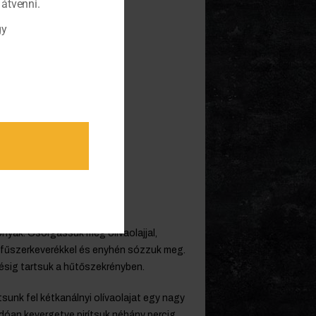
átvenni.
gy
konyak. Csorgassuk meg olívaolajjal,
 a fűszerkeverékkel és enyhén sózzuk meg.
tésig tartsuk a hűtőszekrényben.
sunk fel kétkanálnyi olívaolajat egy nagy
óan kevergetve pirítsuk néhány percig.