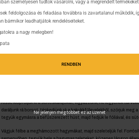
ban személyesen tudtok vásárolni, vagy a megrendelt termékeket 
ések feldolgozása és feladása továbbra is zavartalanul működik, í
bármikor leadhatjátok rendeléseiteket.
atokra a nagy melegben!
pata
RENDBEN
Kissé klopfoljuk ki a sertéskarajokat, vigyázzunk, ne legyenek túl vé
daráljunk rá borsot, tépkedjünk rá a kakukkfűlevelekből, szórjuk meg
Ne jelenjen meg többet ez az üzenet
tegyük egymásra a befűszerezett húst, majd fedjük le fóliával, és sü
Vágjuk félbe a meghámozott hagymákat, majd szeleteljük fel. Forrósít
serpenyőben, tegyük bele a hagymaszeleteket, közepes lángon álland