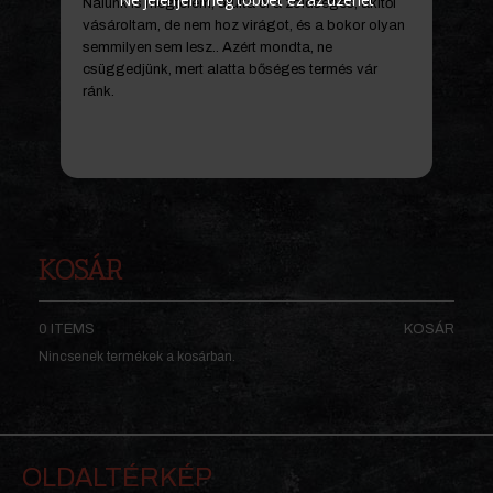
Nálunk is megterem, árulta el a zöldséges, akitől
vásároltam, de nem hoz virágot, és a bokor olyan
semmilyen sem lesz.. Azért mondta, ne
csüggedjünk, mert alatta bőséges termés vár
ránk.
KOSÁR
0 ITEMS
KOSÁR
Nincsenek termékek a kosárban.
OLDALTÉRKÉP