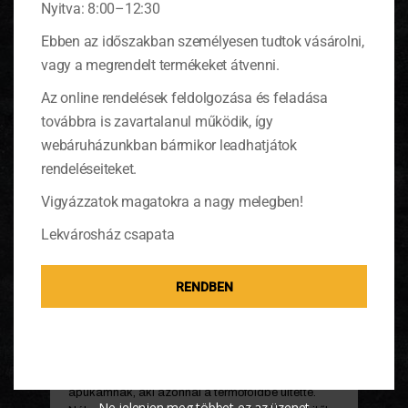
Nyitva: 8:00–12:30
Ebben az időszakban személyesen tudtok vásárolni,
vagy a megrendelt termékeket átvenni.
Az online rendelések feldolgozása és feladása
továbbra is zavartalanul működik, így
webáruházunkban bármikor leadhatjátok
rendeléseiteket.
Vigyázzatok magatokra a nagy melegben!
Nekifogtam, természetesen először meg kell
Lekvárosház csapata
hámozni. Érdemes kesztyűt húzni, mert az indigó
lila színe szépen befogja a kezünket, és utána
semmivel sem lehet levakarni. Megfőztem,
RENDBEN
áttörtem, és vajjal, kevéske őrölt szerecsendióval
és tejjel pürésítettem. Nyomózsákba téve tálaltam
tányérokra.
Pár szemet azért eltettem, hazavittem
apukámnak, aki azonnal a termőföldbe ültette.
Ne jelenjen meg többet ez az üzenet