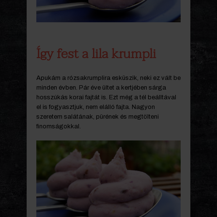
Így fest a lila krumpli
Apukám a rózsakrumplira esküszik, neki ez vált be
minden évben. Pár éve ültet a kertjében sárga
hosszúkás korai fajtát is. Ezt még a tél beálltával
el is fogyasztjuk, nem elálló fajta. Nagyon
szeretem salátának, pürének és megtölteni
finomságokkal.