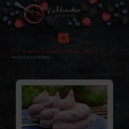
RECEPTEK
HÍREK
,
RECEPTJEIM
,
KÖRETEK
ÍGY FEST A LILA KRUMPLI