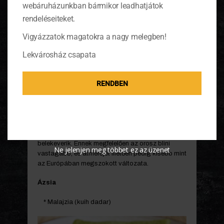
webáruházunkban bármikor leadhatjátok
rendeléseiteket.
Vigyázzatok magatokra a nagy melegben!
Lekvárosház csapata
Az oroszok palacsintája a
blini
, amit élesztős-
RENDBEN
búzakorpás vagy hajdina tésztából készítenek.
Nagy jelentősége van az egyházi ünnepeket
megelőző böjtök idején. Különböző egyházi
ünnepekhez különböző tölteléket alkalmaznak
(mák, méz, alma). A tölteléket nem a kisült
tésztába csavarják, hanem a sütést megelőzően
belekeverik. Ennek megfelelően az orosz blini
Ne jelenjen meg többet ez az üzenet
vastagabb, és átmérőjét illetően pedig kisebb mint
az Európában megszokott változata.
Ázsia
* Malajzia (kuih dadar)