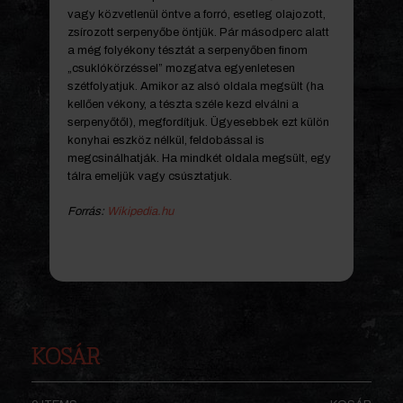
vagy közvetlenül öntve a forró, esetleg olajozott,
zsírozott serpenyőbe öntjük. Pár másodperc alatt
a még folyékony tésztát a serpenyőben finom
„csuklókörzéssel” mozgatva egyenletesen
szétfolyatjuk. Amikor az alsó oldala megsült (ha
kellően vékony, a tészta széle kezd elválni a
serpenyőtől), megfordítjuk. Ügyesebbek ezt külön
konyhai eszköz nélkül, feldobással is
megcsinálhatják. Ha mindkét oldala megsült, egy
tálra emeljük vagy csúsztatjuk.
Forrás:
Wikipedia.hu
KOSÁR