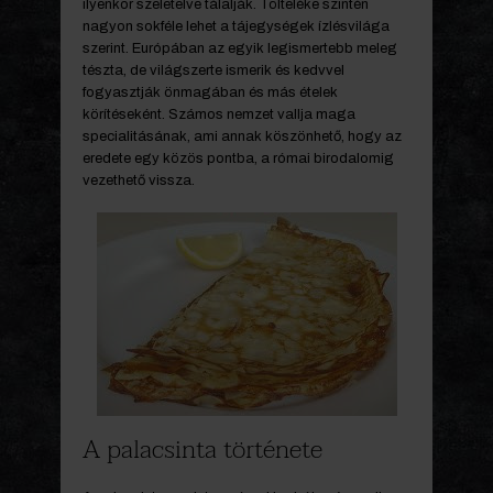
ilyenkor szeletelve tálalják. Tölteléke szintén
nagyon sokféle lehet a tájegységek ízlésvilága
szerint. Európában az egyik legismertebb meleg
tészta, de világszerte ismerik és kedvvel
fogyasztják önmagában és más ételek
körítéseként. Számos nemzet vallja maga
specialitásának, ami annak köszönhető, hogy az
eredete egy közös pontba, a római birodalomig
vezethető vissza.
A palacsinta története