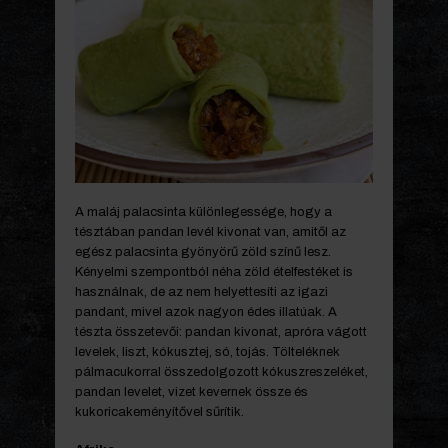
A maláj palacsinta különlegessége, hogy a
tésztában pandan levél kivonat van, amitől az
egész palacsinta gyönyörű zöld színű lesz.
Kényelmi szempontból néha zöld ételfestéket is
használnak, de az nem helyettesíti az igazi
pandant, mivel azok nagyon édes illatúak. A
tészta összetevői: pandan kivonat, apróra vágott
levelek, liszt, kókusztej, só, tojás. Tölteléknek
pálmacukorral összedolgozott kókuszreszeléket,
pandan levelet, vizet kevernek össze és
kukoricakeményítővel sűrítik.