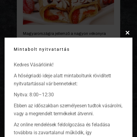
Magyarországra jellemző a nagyon vékonyra
Clos
sütött tészta, amit tojásból, liszttel, tejjel, csipetnyi
this
sóval, pici cukorral és szódavízzel keverünk ki.
Mintabolt nyitvatartás
modu
Ízlés szerint kevéske sütőport vagy élesztőt
tehetünk bele, vagy olvasztott vajban sütjük olaj
Kedves Vásárlóink!
helyett. Tölteléke változatos: cukros kakaópor,
lekvár, mazsolás túró, fahéj. A sós palacsintákat
A hőségriadó ideje alatt mintaboltunk rövidített
darált hússal, gombával, zöldségekkel tölthetjük.
Híres magyar specialitás a hortobágyi húsos
nyitvatartással vár benneteket:
palacsinta.
Nyitva: 8:00–12:30
* Ausztria (Palatschinken)
Ebben az időszakban személyesen tudtok vásárolni,
* Dél-Németország (Pfannkuchen)
* Észak-Németország (Eierkuchen)
vagy a megrendelt termékeket átvenni.
* Oroszország (blini)
Az online rendelések feldolgozása és feladása
továbbra is zavartalanul működik, így