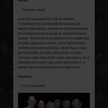
Afrika
* Marokkó (ataif)
A tésztát vastagabbra sütik és édesítik.
Töltelékként kókuszreszelékkel összekevert
kakaót használnak, amelyet reszelt narancshéjjal
és kristálycukorral kevernek el, vaníliamártással
tálalják. Marokkóban a palacsinta neve
ataif
, sós
és édes változata is ismert. A sós változatnál a
töltelék rendszerint spenótos, darált húsos vagy
gombás töltet. Az édes változatban az ataif
szirupba vagy olvasztott mézbe van mártva, de a
tölteléke lehet nyers vagy párolt gyümölcs is, a
tetején tejszínhabbal és pirított mogyoróval.
Amerika
* USA (pancake)