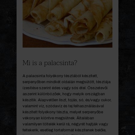
Mi is a palacsinta?
A palacsinta folyékony tésztából készített,
serpenyőben mindkét oldalán megsütött, tésztája
ízesítése szerint édes vagy sós étel. Összetevői
aszerint különbözőek, hogy melyik országban
készítik. Alapvetően liszt, tojás, só, és/vagy cukor,
valamint víz, szódavíz és tej felhasználásával
készített folyékony tészta, melyet serpenyőbe
vékonyan kiöntve megsütnek. Általában
valamilyen töltelék kerül rá, négyrét hajtják vagy
feltekerik, esetleg tortaformát készítenek belőle,