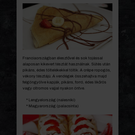
Franciaországban élesztővel és sok tojással
alaposan kikevert tésztát használnak. Sütés után
pikáns, édes töltelékekkel töltik. A crêpe ropogós,
vékony tésztájú. A vendégek összehajtva majd
felgöngyölve kapják, pikáns, forró, édes likőrös
vagy citromos vajjal nyakon öntve.
* Lengyelország (nalesniki)
* Magyarország (palacsinta)