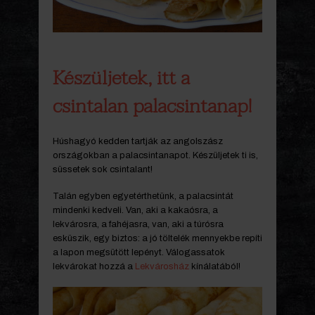
Készüljetek, itt a
csintalan palacsintanap!
Húshagyó kedden tartják az angolszász
országokban a palacsintanapot. Készüljetek ti is,
süssetek sok csintalant!
Talán egyben egyetérthetünk, a palacsintát
mindenki kedveli. Van, aki a kakaósra, a
lekvárosra, a fahéjasra, van, aki a túrósra
esküszik, egy biztos: a jó töltelék mennyekbe repíti
a lapon megsütött lepényt. Válogassatok
lekvárokat hozzá a
Lekvárosház
kínálatából!