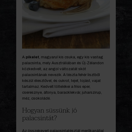
A
pikelet
, magyarul kis csuka, egy kis vastag
palacsinta, mely Ausztráliában és Új-Zélandon
közkedvelt, az angol változatát skót
palacsintának nevezik. A tészta fehér lisztből
készül élesztővel, és cukrot, tejet, tojást, vajat
tartalmaz. Kedvelt töltelékei a friss eper,
cseresznye, áfonya, baracklekvár, juharszirup,
méz, csokoládé.
Hogyan süssünk jó
palacsintát?
Az összekevert palacsintatésztát merőkanállal