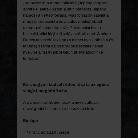
„palacsinta” a román plăcintă (‘lepény, lángos’)
átvétele, annak pedig a latin placenta (lepény,
kalács) a végső forrása. Más források szerint a
magyar palacsinta és a valószínűleg ebből
származó német/osztrák Palatschincken a
blincsiki, blini kiejtésű szláv szóból ered. A német
Duden nevezetű lexikon (a német nyelv bibliája és
fóruma) szerint az osztrákok beszélte német
nyelvbe a magyarból került át, Palatschinke
formában.
Ez a nagyon kedvelt édes tészta az egész
világot meghódította
A palacsintának nemcsak a neve változik
országonként, hanem az összetétele is.
Európa
* Franciaország (crêpe)