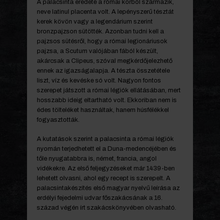
A palacsinta eredete a római korból származik,
neve latinul placenta volt. A lepényszerű tésztát
kerek kövön vagy a legendárium szerint
bronzpajzson sütötték. Azonban tudni kell a
pajzsos sütésről, hogy a római legionáriusok
pajzsa, a Scutum valójában fából készült,
akárcsak a Clipeus, szóval megkérdőjelezhető
ennek az igazságalapja. A tészta összetétele
liszt, víz és kevéske só volt. Nagyon fontos
szerepet játszott a római légiók ellátásában, mert
hosszabb ideig eltartható volt. Ekkoriban nem is
édes tölteléket használtak, hanem húsfélékkel
fogyasztották.
A kutatások szerint a palacsinta a római légiók
nyomán terjedhetett el a Duna-medencéjében és
tőle nyugatabbra is, német, francia, angol
vidékekre. Az első feljegyzéseket már 1439-ben
lehetett olvasni, ahol egy recept is szerepelt. A
palacsintakészítés első magyar nyelvű leírása az
erdélyi fejedelmi udvar főszakácsának a 16.
század végén írt szakácskönyvében olvasható.