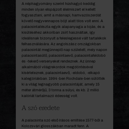
A néphagyomány szerint húshagyó keddig
minden olyan elspájzolt élelmiszert el kellett
fogyasztani, amit a másnapi, hamvazószerdát
követő negyvennapos böjt alatt tilos volt enni. A
palacsintatészta egyik alapanyaga a tojás, és a
kisütéséhez akkoriban zsírt használtak, így
ideálisnak bizonyult a feleslegessé vált tartalékok
felhasználására. Az angolszász országokban
palacsintát megünneplő nap született, mely napon
palacsintasütő, palacsintaevő, palacsintafeldobó
és -tekerő versenyeket rendeznek. Az ünnep
alkalmából világrekordok megdöntésével
kísérleteznek, palacsintaevő, -eldobó, -elkapó
kategóriákban. 1994-ben Rochdale-ben sütötték
ki a világ legnagyobb palacsintáját, amely 15
méter átmérőjű, 3 tonna a súlyú, és kb. 2 millió
kalóriát tartalmazó édesség volt.
A szó eredete
A palacsinta szó első írásos említése 1577-ből a
Kolozsvári glosszákban maradt fenn. A