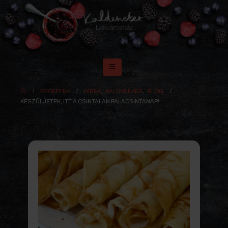
RECEPTEK
HÍREK
,
KALDENEKER
,
BLOG
KÉSZÜLJETEK, ITT A CSINTALAN PALACSINTANAP!