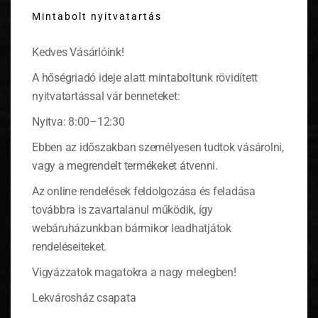
this
Kovászos uborka
Mintabolt nyitvatartás
modu
Hozzávalók:
Kedves Vásárlóink!
2-3 kg apró, kovászolni való
uborka
A hőségriadó ideje alatt mintaboltunk rövidített
2 liter víz
nyitvatartással vár benneteket:
4 evőkanál durvaszemcsés só
1 csokor
kapor
Nyitva: 8:00–12:30
2 szelet kenyér
Ebben az időszakban személyesen tudtok vásárolni,
vagy a megrendelt termékeket átvenni.
Az online rendelések feldolgozása és feladása
továbbra is zavartalanul működik, így
webáruházunkban bármikor leadhatjátok
rendeléseiteket.
Vigyázzatok magatokra a nagy melegben!
Lekvárosház csapata