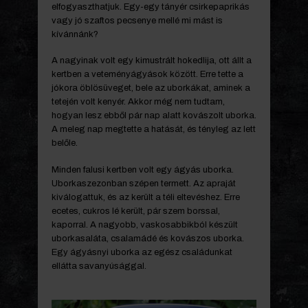
elfogyaszthatjuk. Egy-egy tányér csirkepaprikás
vagy jó szaftos pecsenye mellé mi mást is
kívánnánk?
A nagyinak volt egy kimustrált hokedlija, ott állt a
kertben a veteményágyások között. Erre tette a
jókora öblösüveget, bele az uborkákat, aminek a
tetején volt kenyér. Akkor még nem tudtam,
hogyan lesz ebből pár nap alatt kovászolt uborka.
A meleg nap megtette a hatását, és tényleg az lett
belőle.
Minden falusi kertben volt egy ágyás uborka.
Uborkaszezonban szépen termett. Az apraját
kiválogattuk, és az került a téli eltevéshez. Erre
ecetes, cukros lé került, pár szem borssal,
kaporral. A nagyobb, vaskosabbikból készült
uborkasaláta, csalamádé és kovászos uborka.
Egy ágyásnyi uborka az egész családunkat
ellátta savanyúsággal.