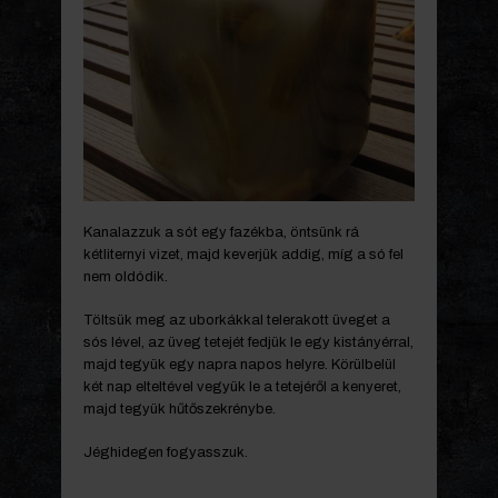
Kanalazzuk a sót egy fazékba, öntsünk rá
kétliternyi vizet, majd keverjük addig, míg a só fel
nem oldódik.
Töltsük meg az uborkákkal telerakott üveget a
sós lével, az üveg tetejét fedjük le egy kistányérral,
majd tegyük egy napra napos helyre. Körülbelül
két nap elteltével vegyük le a tetejéről a kenyeret,
majd tegyük hűtőszekrénybe.
Jéghidegen fogyasszuk.