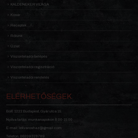
KALDENEKER VILÁGA
Kosár
Receptek
Rólunk
Üzlet
Viszonteladói belépés
Viszonteladói regisztráció
Viszonteladói rendelés
ELÉRHETŐSÉGEK
Bolt: 1222 Budapest, Gyár utca 15.
Nyitva tartás: munkanapokon 8:00-15:00
E-mail: lekvaroshaz@gmail.com
Telefon: 06209328789