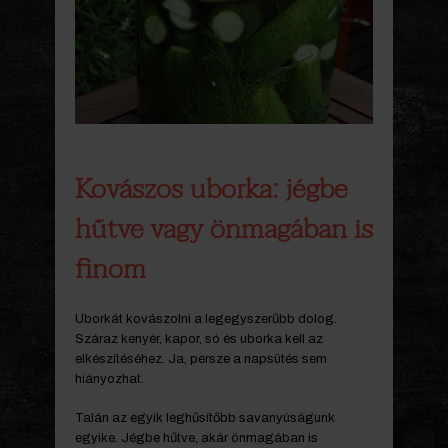
Kovászos uborka: jégbe
hűtve vagy önmagában is
finom
Uborkát kovászolni a legegyszerűbb dolog.
Száraz kenyér, kapor, só és uborka kell az
elkészítéséhez. Ja, persze a napsütés sem
hiányozhat.
Talán az egyik leghűsítőbb savanyúságunk
egyike. Jégbe hűtve, akár önmagában is