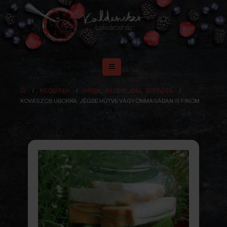
RECEPTEK
HÍREK
,
RECEPTJEIM
,
BEFŐZÉS
KOVÁSZOS UBORKA: JÉGBE HŰTVE VAGY ÖNMAGÁBAN IS FINOM