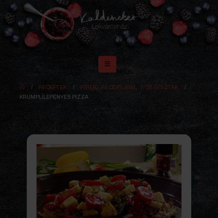
RECEPTEK
HÍREK
,
RECEPTJEIM
,
SÓS TÉSZTÁK
KRUMPLILEPÉNYES PIZZA