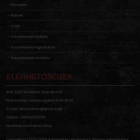
Receptek
Rólunk
Üzlet
Viszonteladói belépés
Viszonteladói regisztráció
Viszonteladói rendelés
ELÉRHETŐSÉGEK
Bolt: 1222 Budapest, Gyár utca 15.
Nyitva tartás: munkanapokon 8:00-15:00
E-mail: lekvaroshaz@gmail.com
Telefon: 06209328789
facebook.com/lekvaroshaz
Copyright (c) 2010-2026, Kaldeneker Lekvárosház. Minden jog fenntartva.