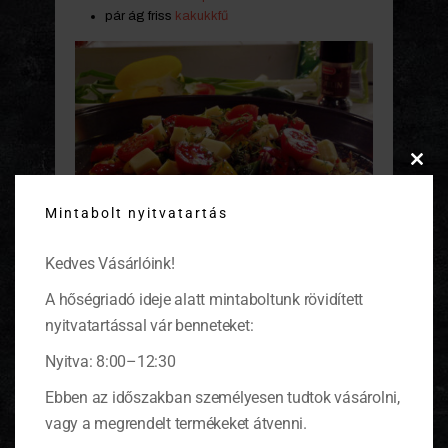
pár ág friss
kakukkfű
Clos
this
Mintabolt nyitvatartás
modu
Kedves Vásárlóink!
Reszeljük le a megtisztított burgonyát
A hőségriadó ideje alatt mintaboltunk rövidített
káposztareszelőn. Egy nagy serpenyőben
nyitvatartással vár benneteket:
forrósítsunk fel egy evőkanálnyi olívaolajat, majd
tegyük bele a lereszelt burgonyát, kanál
Nyitva: 8:00–12:30
segítségével egyengessük el. Közepes lángon
süssük legalább öt percig, majd egy nagy
Ebben az időszakban személyesen tudtok vásárolni,
lapátkanál segítségével fordítsuk meg, és süssük
vagy a megrendelt termékeket átvenni.
további öt percet. Vegyük le a tűzről és kenjük rá a