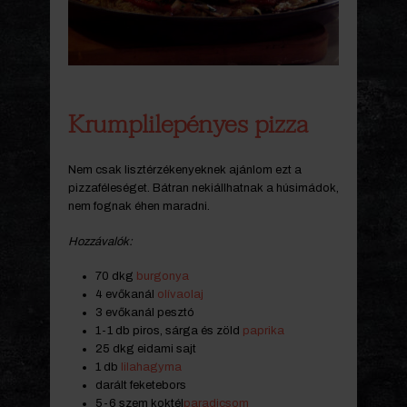
Krumplilepényes pizza
Nem csak lisztérzékenyeknek ajánlom ezt a
pizzaféleséget. Bátran nekiállhatnak a húsimádok,
nem fognak éhen maradni.
Hozzávalók:
70 dkg
burgonya
4 evőkanál
olívaolaj
3 evőkanál pesztó
1-1 db piros, sárga és zöld
paprika
25 dkg eidami sajt
1 db
lilahagyma
darált feketebors
5-6 szem koktél
paradicsom