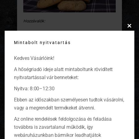
Hozzávalók:
Clos
15 dkg liszt
this
5 dkg földimogyoró
Mintabolt nyitvatartás
modu
5 dkg porcukor
15 dkg vaj
Kedves Vásárlóink!
1 csomag vaníliás cukor
1 csipetnyi só
A hőségriadó ideje alatt mintaboltunk rövidített
Elkészítése:
nyitvatartással vár benneteket:
Tegyük egy keverőtálba a szobahőmérsékletű
Nyitva: 8:00–12:30
vajat, majd szórjuk rá a megdarált földimogyorót,
Ebben az időszakban személyesen tudtok vásárolni,
a porcukrot, a lisztet és a sót.
vagy a megrendelt termékeket átvenni.
Miután alaposan összegyúrtuk, fedjük le fóliával, s
fél órára tegyük a hűtőszekrénybe. Fedjünk be
Az online rendelések feldolgozása és feladása
sütőpapírral egy sütőlemezt, majd a tésztából
továbbra is zavartalanul működik, így
formázzunk diónyi gombócokat.
webáruházunkban bármikor leadhatjátok