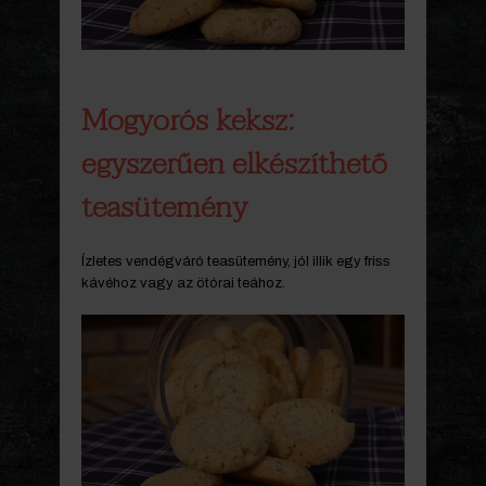
Mogyorós keksz:
egyszerűen elkészíthető
teasütemény
Ízletes vendégváró teasütemény, jól illik egy friss
kávéhoz vagy az ötórai teához.