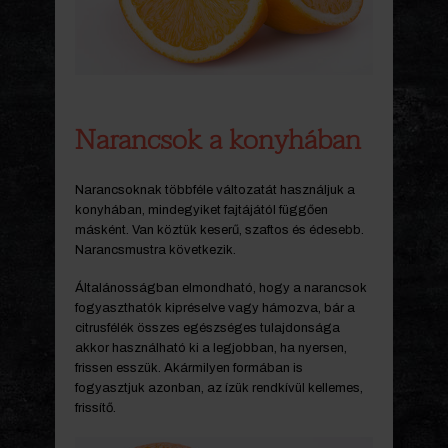
Narancsok a konyhában
Narancsoknak többféle változatát használjuk a
konyhában, mindegyiket fajtájától függően
másként. Van köztük keserű, szaftos és édesebb.
Narancsmustra következik.
Általánosságban elmondható, hogy a narancsok
fogyaszthatók kipréselve vagy hámozva, bár a
citrusfélék összes egészséges tulajdonsága
akkor használható ki a legjobban, ha nyersen,
frissen esszük. Akármilyen formában is
fogyasztjuk azonban, az ízük rendkívül kellemes,
frissítő.