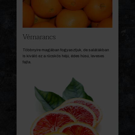
Vérnarancs
Többnyire magában fogyasztjuk, de salátákban
is kiváló ez a rücskös héjú, édes húsú, leveses
fajta.