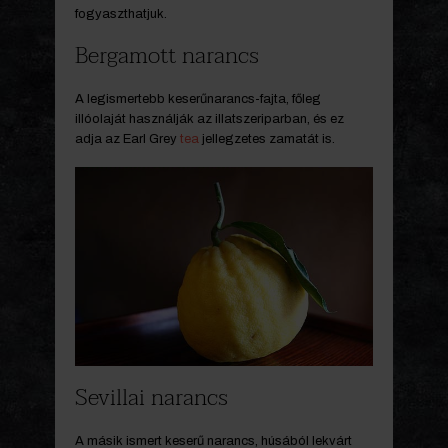
fogyaszthatjuk.
Bergamott narancs
A legismertebb keserűnarancs-fajta, főleg
illóolaját használják az illatszeriparban, és ez
adja az Earl Grey
tea
jellegzetes zamatát is.
Sevillai narancs
A másik ismert keserű narancs, húsából lekvárt