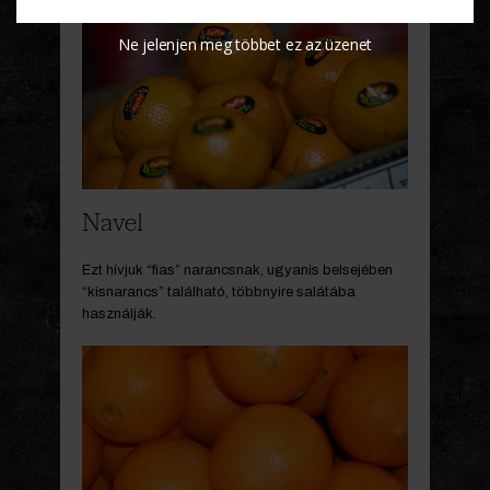
Ne jelenjen meg többet ez az üzenet
Navel
Ezt hívjuk “fias” narancsnak, ugyanis belsejében
“kisnarancs” található, többnyire salátába
használják.