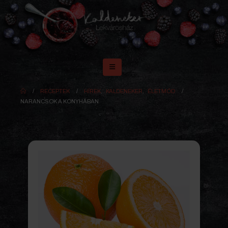
RECEPTEK
HÍREK
,
KALDENEKER
,
ÉLETMÓD
NARANCSOK A KONYHÁBAN