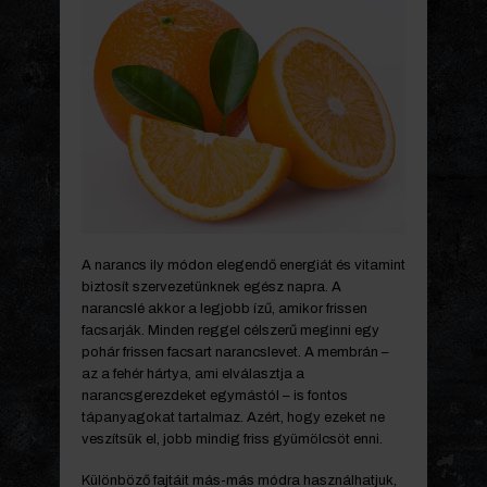
A narancs ily módon elegendő energiát és vitamint
biztosít szervezetünknek egész napra. A
narancslé akkor a legjobb ízű, amikor frissen
facsarják. Minden reggel célszerű meginni egy
pohár frissen facsart narancslevet. A membrán –
az a fehér hártya, ami elválasztja a
narancsgerezdeket egymástól – is fontos
tápanyagokat tartalmaz. Azért, hogy ezeket ne
veszítsük el, jobb mindig friss gyümölcsöt enni.
Különböző fajtáit más-más módra használhatjuk,