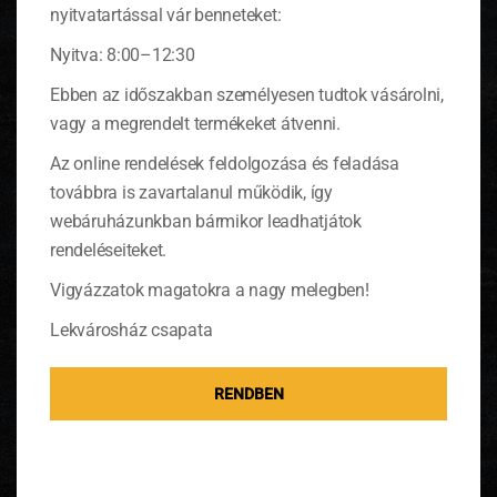
nyitvatartással vár benneteket:
Nyitva: 8:00–12:30
Ebben az időszakban személyesen tudtok vásárolni,
vagy a megrendelt termékeket átvenni.
Az online rendelések feldolgozása és feladása
továbbra is zavartalanul működik, így
webáruházunkban bármikor leadhatjátok
rendeléseiteket.
Vigyázzatok magatokra a nagy melegben!
Lekvárosház csapata
Valencia és Jaffa
RENDBEN
Ezeket nyersen gyümölcsként fogyasztjuk vagy a
kifacsart levét isszuk, saláták készítésére
alkalmas.