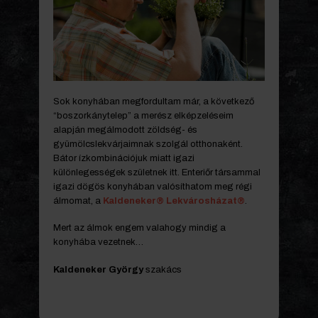
Sok konyhában megfordultam már, a következő
“boszorkánytelep” a merész elképzeléseim
alapján megálmodott zöldség- és
gyümölcslekvárjaimnak szolgál otthonaként.
Bátor ízkombinációjuk miatt igazi
különlegességek születnek itt. Enteriőr társammal
igazi dögös konyhában valósíthatom meg régi
álmomat, a
Kaldeneker® Lekvárosházat®
.
Mert az álmok engem valahogy mindig a
konyhába vezetnek…
Kaldeneker György
szakács