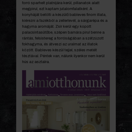
forró sparhelt platnijára kerül, pillanatok alatt
megpirul, ezt kaptam jutalomfalatként. A
konyháját betölti a készülő bableves finom illata,
kiérezni a fazékból a zellerlevél, a sárgarépa és a
hagyma aromáját. Zsír kerül egy kopott
palacsintasütőbe, szépen barnára pirul benne a
rántás, felsistereg a forróságában a szétzúzott
fokhagyma, és átveszi az uralmat az illatok
között. Bableves készül tejjel, széles metélt
tésztával. Péntek van, nálunk ilyenkor nem kerül
hús az asztalra.