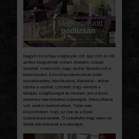
Nagyim konyhája szegényes volt, épp mint az idő,
amikor kisgyermek voltam. Kredenc, vízpad,
sparhelt, vizesvödör, nagy asztal, fásláda volt a
berendezése. A konyhaszekrényében óriási
porcelánedény, tele titkokkal, illatokkal – ebben
tárolta a vaníliát, czimetet (ő így nevezte a
fahéjat), szegfűszeget és mindent, ami a finom
sütemény készítéséhez szükséges. Ritka pillanat
volt, amikor beletúrhattam. Talán neki
köszönhetem, hogy az ízek és a főzés
szakembere lehetek. Ő szerettette meg velem az
ételek készítésének a szépségét.