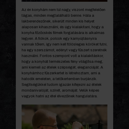
Az én konyhám nem túl nagy, viszont megfelelően
tágas, minden megtalálható benne. Hála a
lakberendezőnek, sikerült minden kis helyet
alaposan kihasználni, és úgy kialakítani, hogy a
konyha főzőcskés filmek forgatására is alkalmas
legyen. A fiókok, polcok egy karnyújtásnyira
vannak tőlem, így nem kell fölösleges köröket futni,
ha egy szerszámot, edényt vagy fűszert szeretnék
használni. Fontos szempont volt a kialakításkor,
hogy a konyhát természetes fény világítsa meg,
ami kiemeli az ételek szépségét, eleganciáját. A
konyhámhoz fűszerkertet is létrehoztam, ami a
hatodik emeleten, a tetőkertemben burjánzik.
Segítségükkel tudom igazán kifejezni az ételek
mondanivalóját, színét, aromáját. Velük képes
vagyok hatni az étel élvezőinek hangulatára.