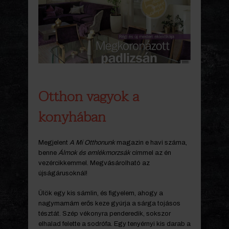
Otthon vagyok a
konyhában
Megjelent
A Mi Otthonunk
magazin e havi száma,
benne
Álmok és emlékmorzsák
címmel az én
vezércikkemmel. Megvásárolható az
újságárusoknál!
Ülök egy kis sámlin, és figyelem, ahogy a
nagymamám erős keze gyúrja a sárga tojásos
tésztát. Szép vékonyra penderedik, sokszor
elhalad felette a sodrófa. Egy tenyérnyi kis darab a