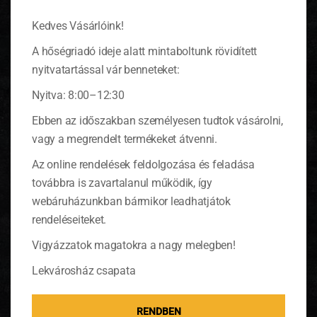
Kedves Vásárlóink!
A hőségriadó ideje alatt mintaboltunk rövidített
nyitvatartással vár benneteket:
Nyitva: 8:00–12:30
Ebben az időszakban személyesen tudtok vásárolni,
vagy a megrendelt termékeket átvenni.
Az online rendelések feldolgozása és feladása
A rebarbarát mossuk meg alaposan, majd vágjuk
továbbra is zavartalanul működik, így
fel egy centis darabokra. Tegyük egy nagy
webáruházunkban bármikor leadhatjátok
lábasba, adjuk hozzá a kimagozott meggyet, az
összetört fahéjat és a kis darabokra felvágott
rendeléseiteket.
vaníliát. Szórjuk rá a pektinnel elkevert cukrot,
Vigyázzatok magatokra a nagy melegben!
majd tegyük fel főni. Állandóan kevergetve főzzük
a forrástól számítva kb. 5-8 percig. Az esetleges
Lekvárosház csapata
habot, ami feljön a tetejére, szedjük le kanállal.
RENDBEN