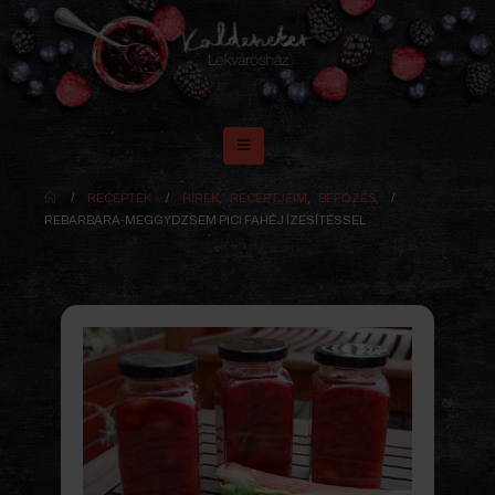
RECEPTEK
HÍREK
,
RECEPTJEIM
,
BEFŐZÉS
REBARBARA-MEGGYDZSEM PICI FAHÉJ ÍZESÍTÉSSEL