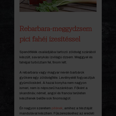
Rebarbara-meggydzsem
pici fahéj ízesítéssel
Spenótfélék családjába tartozó zöldség szárából
készült, savanykás ízvilágú dzsem. Meggyel és
fahéjjal turbóztam fel, finom lett.
A rebarbara vagy magyar nevén barbárok
gyökere egy zöldségféle. Levélnyelét fogyasztjuk
gyümölcsként. A hazai konyha nem nagyon
ismeri, nem is népszerű hazánkban. Főként a
skandináv, német, angol és francia területen
készítenek belőle sok finomságot.
Én nagyon szeretem
pitének
, amihez a tésztáját
mandulával készítem. Fűszerezéséhez az eredeti