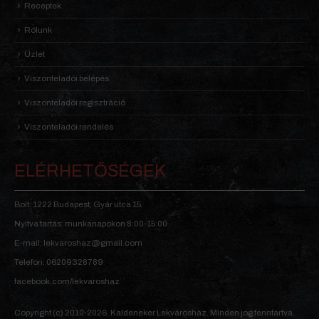
Receptek
Rólunk
Üzlet
Viszonteladói belépés
Viszonteladói regisztráció
Viszonteladói rendelés
ELÉRHETŐSÉGEK
Bolt: 1222 Budapest, Gyár utca 15.
Nyitva tartás: munkanapokon 8:00-15:00
E-mail: lekvaroshaz@gmail.com
Telefon: 06209328789
facebook.com/lekvaroshaz
Copyright (c) 2010-2026, Kaldeneker Lekvárosház. Minden jog fenntartva.