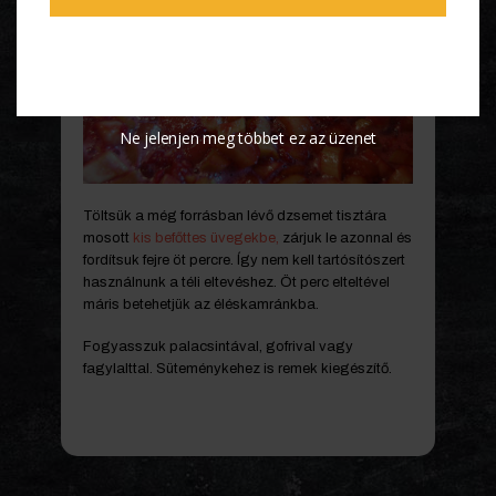
Ne jelenjen meg többet ez az üzenet
Töltsük a még forrásban lévő dzsemet tisztára
mosott
kis befőttes üvegekbe,
zárjuk le azonnal és
fordítsuk fejre öt percre. Így nem kell tartósítószert
használnunk a téli eltevéshez. Öt perc elteltével
máris betehetjük az éléskamránkba.
Fogyasszuk palacsintával, gofrival vagy
fagylalttal. Süteménykehez is remek kiegészítő.