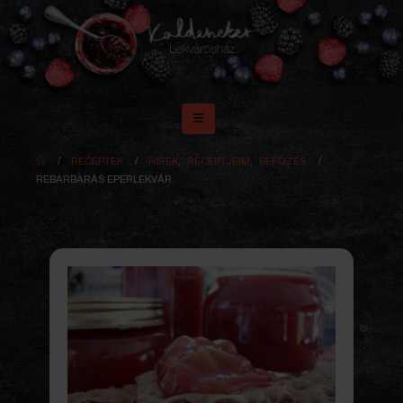
RECEPTEK
HÍREK
,
RECEPTJEIM
,
BEFŐZÉS
REBARBARÁS EPERLEKVÁR