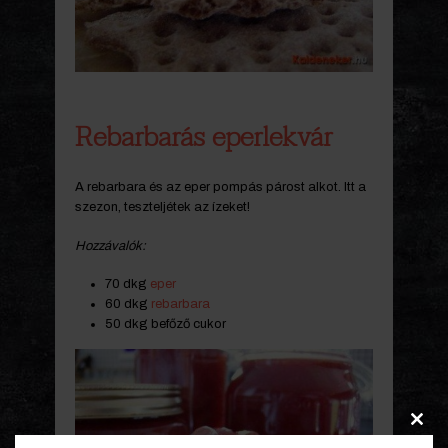
Rebarbarás eperlekvár
A rebarbara és az eper pompás párost alkot. Itt a
szezon, teszteljétek az ízeket!
Hozzávalók:
70 dkg
eper
60 dkg
rebarbara
50 dkg befőző cukor
Clos