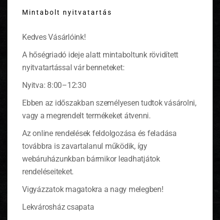
this
Mintabolt nyitvatartás
modu
Kedves Vásárlóink!
A hőségriadó ideje alatt mintaboltunk rövidített
nyitvatartással vár benneteket:
Mossuk meg alaposan az epret és a rebarbarát, a
Nyitva: 8:00–12:30
nagyobb eperszemeket vágjuk kétfelé, a
rebarbara szárakat vágjuk másfél centis
Ebben az időszakban személyesen tudtok vásárolni,
darabokra. A rebarbara külső héját nem
vagy a megrendelt termékeket átvenni.
szükséges lehúzni.
Az online rendelések feldolgozása és feladása
Tegyük egy nagy lábasba, keverjük össze a
befőző cukorral, majd állandó kevergetés mellett
továbbra is zavartalanul működik, így
kezdjük el főzni. Ha felforrt főzzük még egy-két
webáruházunkban bármikor leadhatjátok
percig, majd töltsünk meg vele tisztára mosott
rendeléseiteket.
befőttesüvegeket.
Vigyázzatok magatokra a nagy melegben!
Azonnal zárjuk le, és állítsuk fejre, így nem kell
tartósítószert használnunk az eltevéséhez.
Lekvárosház csapata