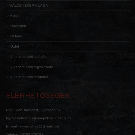
KALDENEKER VILÁGA
Kosár
Receptek
Rólunk
Üzlet
Viszonteladói belépés
Viszonteladói regisztráció
Viszonteladói rendelés
ELÉRHETŐSÉGEK
Bolt: 1222 Budapest, Gyár utca 15.
Nyitva tartás: munkanapokon 8:00-15:00
E-mail: lekvaroshaz@gmail.com
Telefon: 06209328789