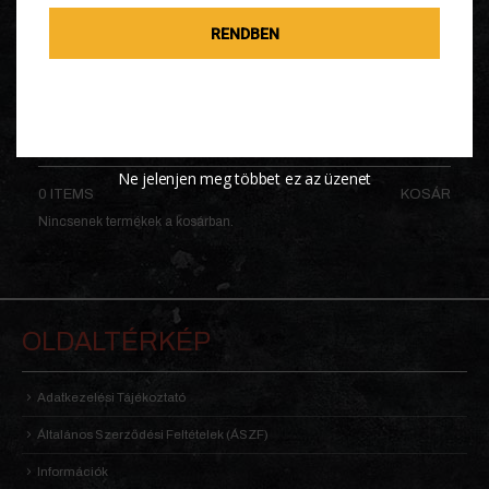
RENDBEN
KOSÁR
Ne jelenjen meg többet ez az üzenet
0 ITEMS
KOSÁR
Nincsenek termékek a kosárban.
OLDALTÉRKÉP
Adatkezelési Tájékoztató
Általános Szerződési Feltételek (ÁSZF)
Információk