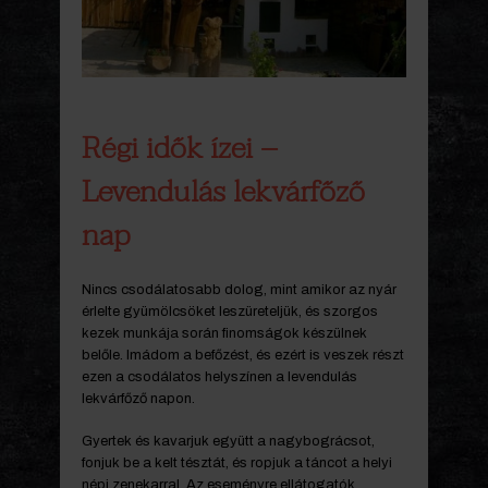
Régi idők ízei –
Levendulás lekvárfőző
nap
Nincs csodálatosabb dolog, mint amikor az nyár
érlelte gyümölcsöket leszüreteljük, és szorgos
kezek munkája során finomságok készülnek
belőle. Imádom a befőzést, és ezért is veszek részt
ezen a csodálatos helyszínen a levendulás
lekvárfőző napon.
Gyertek és kavarjuk együtt a nagybográcsot,
fonjuk be a kelt tésztát, és ropjuk a táncot a helyi
népi zenekarral. Az eseményre ellátogatók