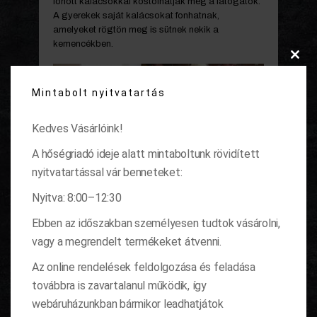
fonott kalácsokkal kóstolhatják meg a látogatók.
A gyerekek saját kalácsokat fonhatnak,
amelyeket rögtön meg is sütnek nekik a
kemencékben.
Clos
this
Mintabolt nyitvatartás
modu
Kedves Vásárlóink!
A hőségriadó ideje alatt mintaboltunk rövidített
nyitvatartással vár benneteket:
Nyitva: 8:00–12:30
Ebben az időszakban személyesen tudtok vásárolni,
vagy a megrendelt termékeket átvenni.
Levendulával készült termékek, szörpök, sütik,
ételek kóstolóval egybekötött vására a Prémium
Az online rendelések feldolgozása és feladása
Hungarikum házzá avatott Régi Idők Udvara
továbbra is zavartalanul működik, így
Skanzen éttermében. Az urakat finom házi sör, a
hölgyeket levendula likőr és szilvamaggal füstölt
webáruházunkban bármikor leadhatjátok
pisztráng várja.