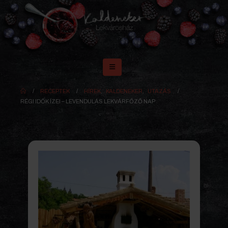
RECEPTEK
HÍREK
,
KALDENEKER
,
UTAZÁS
RÉGI IDŐK ÍZEI – LEVENDULÁS LEKVÁRFŐZŐ NAP