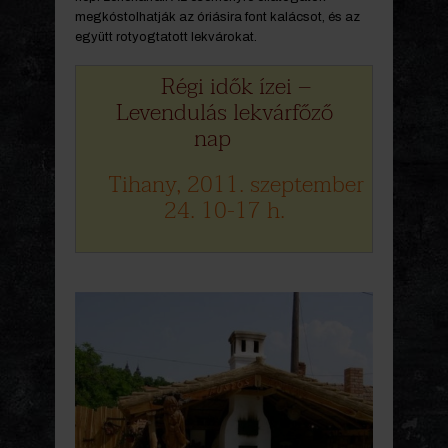
megkóstolhatják az óriásira font kalácsot, és az
együtt rotyogtatott lekvárokat.
Régi idők ízei –
Levendulás lekvárfőző
nap
Tihany, 2011. szeptember
24. 10-17 h.