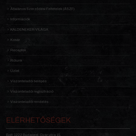
Általános Szerződési Feltételek (ÁSZF)
Információk
KALDENEKER VILÁGA
Kosár
Receptek
Rólunk
Üzlet
Viszonteladói belépés
Viszonteladói regisztráció
Viszonteladói rendelés
ELÉRHETŐSÉGEK
Bolt: 1222 Budapest, Gyár utca 15.