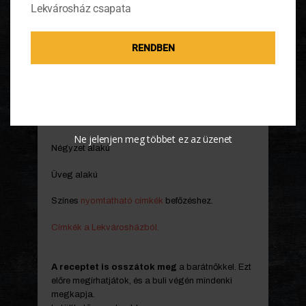
Lekvárosház csapata
Díszítsük fel az üvegeket együtt!
RENDBEN
Házi lekvárra nyomtatható címkékből sokfélét
találni a neten, előre kinyomtathatod, csak meg
kell írni és az üvegre ragasztani.
Kör alakú
Ne jelenjen meg többet ez az üzenet
Négyzet alakú
Üveg alakú
Színes
nyomtatható címkék
befőzéshez.
Címkék a Lekvárosházból.
A receptet is osszátok meg
a barátnőkkel. Ezt
előre megírhatjátok, és a buli végén mindenki
megkapja.