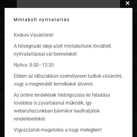
Clos
Szerezzük be a gyümölcsöt!
this
Mintabolt nyitvatartás
modu
A legszerencsésebb, ha valamelyikünk kertjében
megterem a befőzni való, ha nem, akkor jöhet
piacról is, de a bulit már a gyümölcsszedéssel
Kedves Vásárlóink!
elkezdhetjük. Látogassunk el egy közeli
A hőségriadó ideje alatt mintaboltunk rövidített
gyümölcsösbe a
Szedd magad! akció
keretében. Itt
a legjobb minőségű gyümölcsöket szerezhetjük
nyitvatartással vár benneteket:
be, jóval kedvezőbb áron. Úgy is szervezhetjük,
Nyitva: 8:00–12:30
hogy mindenki maga hozza a gyümölcsöt és a
hozzávalókat is, és a saját receptje alapján főzzük
Ebben az időszakban személyesen tudtok vásárolni,
meg például az barackdzsemet. Ez után össze
lehet hasonlítani, hogy kié lett a legfinomabb.
vagy a megrendelt termékeket átvenni.
Ha nincs még saját recepted,
itt találsz.
Az online rendelések feldolgozása és feladása
továbbra is zavartalanul működik, így
webáruházunkban bármikor leadhatjátok
rendeléseiteket.
Vigyázzatok magatokra a nagy melegben!