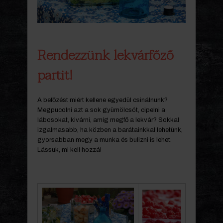
Rendezzünk lekvárfőző
partit!
A befőzést miért kellene egyedül csinálnunk?
Megpucolni azt a sok gyümölcsöt, cipelni a
lábosokat, kivárni, amíg megfő a lekvár? Sokkal
izgalmasabb, ha közben a barátainkkal lehetünk,
gyorsabban megy a munka és bulizni is lehet.
Lássuk, mi kell hozzá!