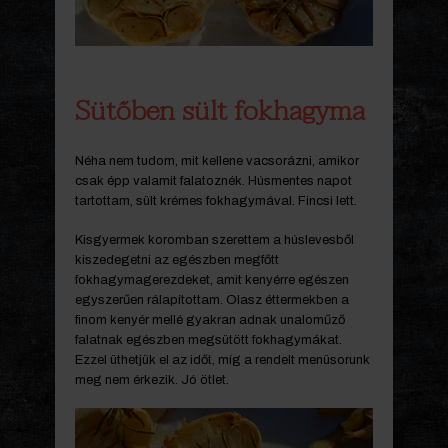
Sütőben sült fokhagyma
Néha nem tudom, mit kellene vacsorázni, amikor
csak épp valamit falatoznék. Húsmentes napot
tartottam, sült krémes fokhagymával. Fincsi lett.
Kisgyermek koromban szerettem a húslevesből
kiszedegetni az egészben megfőtt
fokhagymagerezdeket, amit kenyérre egészen
egyszerűen rálapítottam. Olasz éttermekben a
finom kenyér mellé gyakran adnak unaloműző
falatnak egészben megsütött fokhagymákat.
Ezzel üthetjük el az időt, míg a rendelt menüsorunk
meg nem érkezik. Jó ötlet.