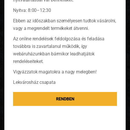
Nyitva: 8:00–12:30
Ebben az időszakban személyesen tudtok vásárolni,
vagy a megrendelt termékeket átvenni.
A fokhagymák külső pergament héját szedjük le, a
gyökeréről a földes részt is távolítsuk el. Vágjuk
Az online rendelések feldolgozása és feladása
keresztben ketté, majd a vágásfelületére daráljunk
továbbra is zavartalanul működik, így
borsot és hintsük meg sóval. Tegyünk egy tepsibe
webáruházunkban bármikor leadhatjátok
sütőpapírt, majd felette csorgassuk meg a
fokhagyma vágott részét olívaolajjal. Tegyünk
rendeléseiteket.
mindegyikre egy-egy ág rozmaringot, és a
Vigyázzatok magatokra a nagy melegben!
vágásfelületével lefelé tegyük a papírra. Tegyük
forró 150 fokos sütőbe és süssük fél órán keresztül.
Lekvárosház csapata
RENDBEN