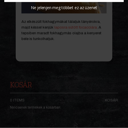
Ne jelenjen meg többet ez az üzenet
Az elkészült fokhagymákat tálaljuk tányérokra,
majd késsel kenjük
laposra sütött focacciára
. A
tepsiben maradt fokhagymás olajba a kenyeret
bele is tunkolhatjuk.
KOSÁR
0 ITEMS
KOSÁR
Nincsenek termékek a kosárban.