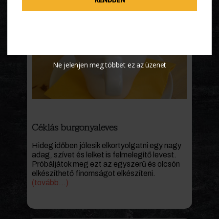
Ne jelenjen meg többet ez az üzenet
Céklás burgonyaleves
Hideg időben jólesik elkortyolgatni egy nagy
adag, szívet és lelket is felmelegítő levest.
Próbáljátok meg ezt az egyszerű és olcsón
elkészíthető finomságot elkészíteni.
(tovább…)