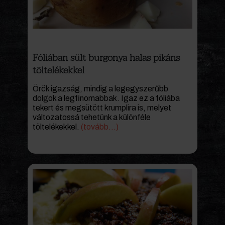
Fóliában sült burgonya halas pikáns
töltelékekkel
Örök igazság, mindig a legegyszerűbb
dolgok a legfinomabbak. Igaz ez a fóliába
tekert és megsütött krumplira is, melyet
változatossá tehetünk a különféle
töltelékekkel.
(tovább…)