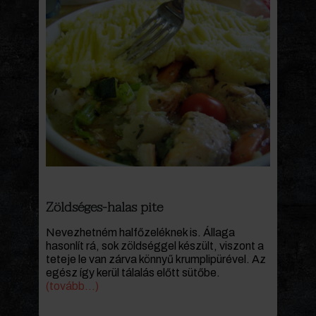
Zöldséges-halas pite
Nevezhetném halfőzeléknek is. Állaga
hasonlít rá, sok zöldséggel készült, viszont a
teteje le van zárva könnyű krumplipürével. Az
egész így kerül tálalás előtt sütőbe.
(tovább…)