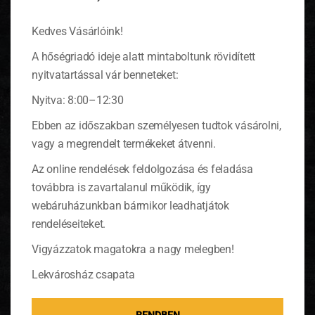
Kedves Vásárlóink!
A hőségriadó ideje alatt mintaboltunk rövidített
nyitvatartással vár benneteket:
Nyitva: 8:00–12:30
Ebben az időszakban személyesen tudtok vásárolni,
Grill bébicsirkék zöldfűszerekkel,
vagy a megrendelt termékeket átvenni.
burgonyás rétessel
Az online rendelések feldolgozása és feladása
továbbra is zavartalanul működik, így
Személyenként 1-1 darab grillezett
bébicsirkét készítünk kétféle fűszerezéssel:
webáruházunkban bármikor leadhatjátok
rozmaringos-fokhagymásan, illetve
rendeléseiteket.
bazsalikomosan, s finom krumplis rétessel
kínáljuk.
(tovább…)
Vigyázzatok magatokra a nagy melegben!
Lekvárosház csapata
RENDBEN