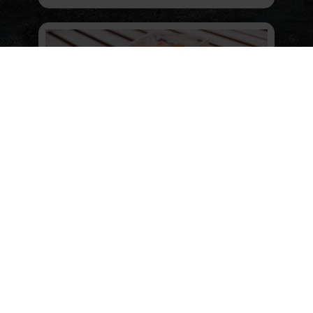
Párolt marharostélyos tejszínes
krumplival
Régi menzaízeket felelevenítő fogás. Bár a
mártás nem a tipikus vadas szósz, inkább
egy lágyabb zöldséges ízvilág öleli körül.
(tovább…)