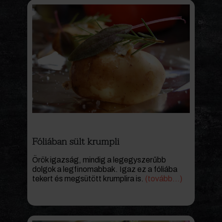
Fóliában sült krumpli
Örök igazság, mindig a legegyszerűbb
dolgok a legfinomabbak. Igaz ez a fóliába
tekert és megsütött krumplira is.
(tovább…)