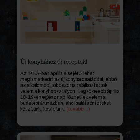
Új konyhához új receptek!
Az IKEÁ-ban április elsejétől lehet
megismerkedni az új konyha családdal, ebből
az alkalomból többször is találkoztattok
velem a konyhaosztályon. Legközelebb április
18-19-én egész nap főzhettek velem a
budaörsi áruházban, ahol salátaönteteket
készítünk, kóstolunk.
(tovább…)