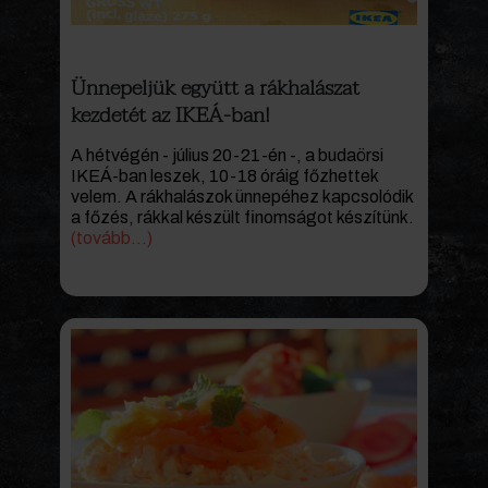
Ünnepeljük együtt a rákhalászat
kezdetét az IKEÁ-ban!
A hétvégén - július 20-21-én -, a budaörsi
IKEÁ-ban leszek, 10-18 óráig főzhettek
velem. A rákhalászok ünnepéhez kapcsolódik
a főzés, rákkal készült finomságot készítünk.
(tovább…)