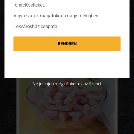
főzőcskézni velem! <a
rendeléseiteket.
href="https://lekvaroshaz.hu/pompas-
halakat-keszitunk/#more-28537" ...
Vigyázzatok magatokra a nagy melegben!
Lekvárosház csapata
RENDBEN
Ne jelenjen meg többet ez az üzenet