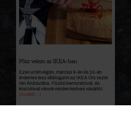
Főzz velem az IKEA-ban
Ezen a hétvégén, március 9-én és 10-én
érdemes lesz ellátogatni az IKEA Örs vezér
téri Áruházába. Főzési bemutatóval, és
kóstolóval várunk minden kedves vásárlót.
(tovább…)