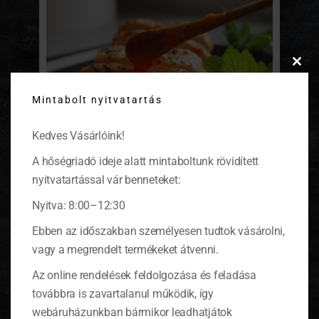
Clos
this
Mintabolt nyitvatartás
modu
Kedves Vásárlóink!
A hőségriadó ideje alatt mintaboltunk rövidített
nyitvatartással vár benneteket:
Pompás halakat készítünk
Nyitva: 8:00–12:30
Legközelebb november 2-3-án lesz
látványfőzés a budaörsi IKEA áruházban.
Ebben az időszakban személyesen tudtok vásárolni,
Már ott is folynak az ünnepi előkészületek, így
vagy a megrendelt termékeket átvenni.
mi is gondolunk már a karácsonyi ételekre.
Ennek jegyében két halas fogás elkészítését
Az online rendelések feldolgozása és feladása
mutatom majd be; a leveles tésztába burkolt
továbbra is zavartalanul működik, így
lazacét és a karácsonyi céklás
heringsalátáét. Gyertek kóstolni és
webáruházunkban bármikor leadhatjátok