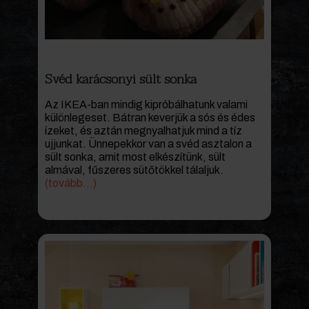
Svéd karácsonyi sült sonka
Az IKEA-ban mindig kipróbálhatunk valami
különlegeset. Bátran keverjük a sós és édes
ízeket, és aztán megnyalhatjuk mind a tíz
ujjunkat. Ünnepekkor van a svéd asztalon a
sült sonka, amit most elkészítünk, sült
almával, fűszeres sütőtökkel tálaljuk.
(tovább…)