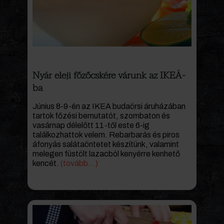
Nyár eleji főzőcskére várunk az IKEÁ-
ba
Június 8-9-én az IKEA budaörsi áruházában
tartok főzési bemutatót, szombaton és
vasárnap délelőtt 11-től este 6-ig
találkozhattok velem. Rebarbarás és piros
áfonyás salátaöntetet készítünk, valamint
melegen füstölt lazacból kenyérre kenhető
kencét.
(tovább…)