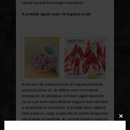
rákkal készült finomságot készítünk.
A svédek egyik nyári fő fogása a rák
A folyami rák halászatának és fogyasztásának
szezonja július 21-én délben indul a finneknél,
svédeknél, és általában október végén fejeződik
be. A nyár ezen időszakában nagyon sok rák kerül
a skandinávok asztalára. A svédek július végétől
kerti partikon, vagy a parkokban tartott lampionos
piknikeken ünnepelnek. Az asztalt ilyenkor nagyon
Clos
sokan ülik körbe, kilószám eszik a friss vörös
this