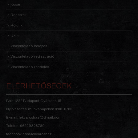
Kosár
Receptek
Rólunk
Üzlet
Viszonteladói belépés
Viszonteladói regisztráció
Viszonteladói rendelés
ELÉRHETŐSÉGEK
Bolt: 1222 Budapest, Gyár utca 15.
Nyitva tartás: munkanapokon 8:00-15:00
E-mail: lekvaroshaz@gmail.com
Telefon: 06209328789
facebook.com/lekvaroshaz