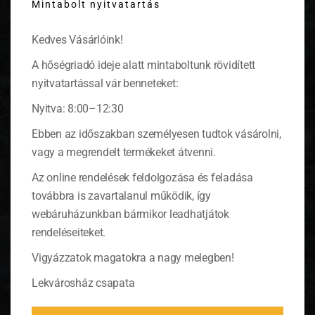
rákot, melyet jóféle és sok
pálinkával
és sörrel
Mintabolt nyitvatartás
modu
öblítenek le. A nyár végét is rákevéssel ünneplik,
az augusztusi óriás hold idején is nagyszabású
Kedves Vásárlóink!
rákfőző partikat rendeznek. A rákot leginkább
egyszerűen forrázva tálalják, nem kell a vízbe
A hőségriadó ideje alatt mintaboltunk rövidített
más, mint só, cukor és rengeteg virágzó kapor. A
nyitvatartással vár benneteket:
buli elején, néhány kör ital után papírcsákót, nyaka
köré papír partedlit kapnak a résztvevők, és az
Nyitva: 8:00–12:30
éneklés sem maradhat el.
Ebben az időszakban személyesen tudtok vásárolni,
A rákünnep parti kellékei
: rákmintás kalapok,
vagy a megrendelt termékeket átvenni.
előkék, szalvéták, girland és énekeskönyv,
lámpás
a rákpartira
Az online rendelések feldolgozása és feladása
továbbra is zavartalanul működik, így
webáruházunkban bármikor leadhatjátok
rendeléseiteket.
Vigyázzatok magatokra a nagy melegben!
Lekvárosház csapata
A menü
svéd kapros-rákos tészta
lesz, nézzük
a receptet!