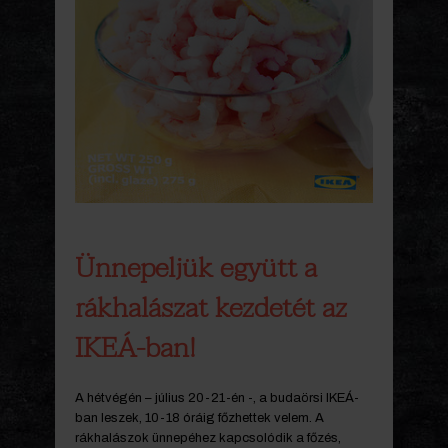
Ünnepeljük együtt a
rákhalászat kezdetét az
IKEÁ-ban!
A hétvégén – július 20-21-én -, a budaörsi IKEÁ-
ban leszek, 10-18 óráig főzhettek velem. A
rákhalászok ünnepéhez kapcsolódik a főzés,