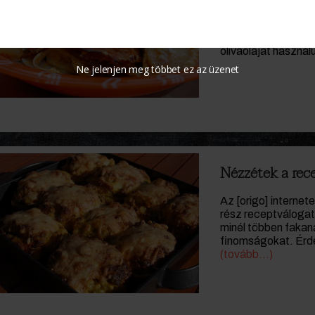
Átvariáljuk a hagyo
picit: száműzzük a 
olívaolajat használ
Ne jelenjen meg többet ez az üzenet
Nézzétek a rece
Az [origo] internete
rész receptválogat
minél többen fakana
finomságokat. Érde
(tovább…)