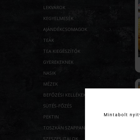
LEKVÁROK
KEGYELMESÉK
AJÁNDÉKCSOMAGOK
TEÁK
TEA KIEGÉSZÍTŐK
GYEREKEKNEK
NASIK
MÉZEK
BEFŐZÉSI KELLÉKEK
SÜTÉS-FŐZÉS
Mintabolt nyi
PEKTIN
TOSZKÁN SZAPPANOK
SZESZES ITALOK