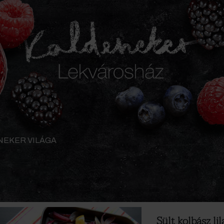
NEKER VILÁGA
Sült kolbász l