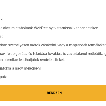
k!
e alatt mintaboltunk rövidített nyitvatartással vár benneteket:
Kolbásszal tölt
30
Remélem, kedvet ka
ban személyesen tudtok vásárolni, vagy a megrendelt termékeket 
itt elolvashatjátok 
(tovább…)
ések feldolgozása és feladása továbbra is zavartalanul működik, í
bármikor leadhatjátok rendeléseiteket.
atokra a nagy melegben!
pata
RENDBEN
Zöldséges rako
variáció