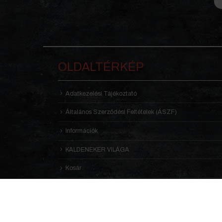
OLDALTÉRKÉP
Adatkezelési Tájékoztató
Általános Szerződési Feltételek (ÁSZF)
Információk
KALDENEKER VILÁGA
Kosár
Receptek
Rólunk