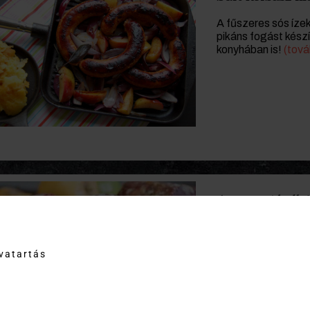
A fűszeres sós íze
pikáns fogást kész
konyhában is!
(tov
A monori kolbá
Húsvét után ismét 
Monoron. A verseny
meg a városban 2013
tvatartás