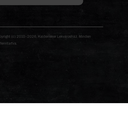
yright (c) 2010-2026, Kaldeneker Lekvárosház. Minden
 fenntartva.