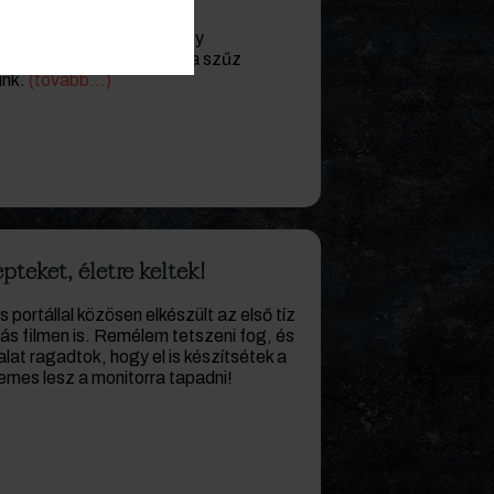
mányos rakott krumplit egy
sertészsírt, helyette extra szűz
unk.
(tovább…)
pteket, életre keltek!
s portállal közösen elkészült az első tíz
ás filmen is. Remélem tetszeni fog, és
lat ragadtok, hogy el is készítsétek a
mes lesz a monitorra tapadni!