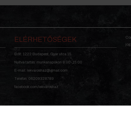
Cop
ELÉRHETŐSÉGEK
jog
Bolt: 1222 Budapest, Gyár utca 15.
Nyitva tartás: munkanapokon 8:00-15:00
E-mail: lekvaroshaz@gmail.com
Telefon: 06209328789
facebook.com/lekvaroshaz