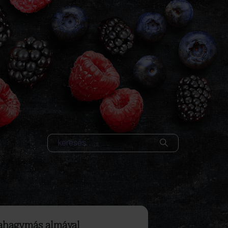
ilahagymás almával