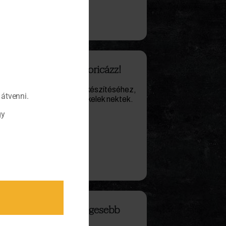
ött sütőtök: így kukoricázz!
ptok a töltött sütőtök elkészítéséhez,
átvenni.
a receptjét, képet is mellékelek nektek.
gy
tt burgonya: egészségesebb