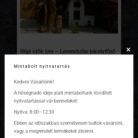
Régi idők ízei – Levendulás lekvárfőző
Clos
nap
this
Mintabolt nyitvatartás
modu
Nincs csodálatosabb dolog, mint amikor az
nyár érlelte gyümölcsöket leszüreteljük, és
Kedves Vásárlóink!
szorgos kezek munkája során finomságok
készülnek belőle. Imádom a befőzést, és
A hőségriadó ideje alatt mintaboltunk rövidített
ezért is veszek részt ezen a csodálatos
helyszínen a levendulás lekvárfőző napon.
nyitvatartással vár benneteket:
(tovább…)
Nyitva: 8:00–12:30
Ebben az időszakban személyesen tudtok vásárolni,
vagy a megrendelt termékeket átvenni.