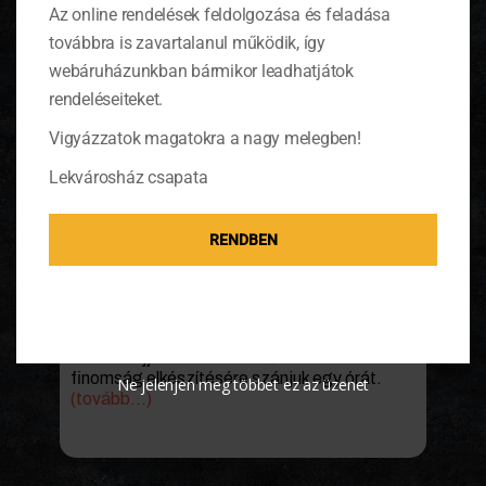
Az online rendelések feldolgozása és feladása
továbbra is zavartalanul működik, így
webáruházunkban bármikor leadhatjátok
rendeléseiteket.
Vigyázzatok magatokra a nagy melegben!
Lekvárosház csapata
RENDBEN
Fahéjas szilvadzsem
A hagyományos szilvalekvárfőzésre, mely fél
napot is igényel, nem sokunknak van ideje. De
eme fahéjjal és mandulalikőrrel felturbózott
finomság elkészítésére szánjuk egy órát.
Ne jelenjen meg többet ez az üzenet
(tovább…)