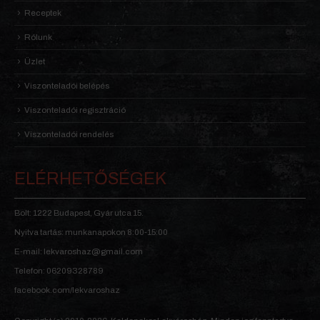
Receptek
Rólunk
Üzlet
Viszonteladói belépés
Viszonteladói regisztráció
Viszonteladói rendelés
ELÉRHETŐSÉGEK
Bolt: 1222 Budapest, Gyár utca 15.
Nyitva tartás: munkanapokon 8:00-15:00
E-mail: lekvaroshaz@gmail.com
Telefon: 06209328789
facebook.com/lekvaroshaz