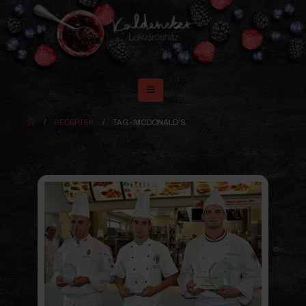
RECEPTEK
TAG -
MCDONALD’S