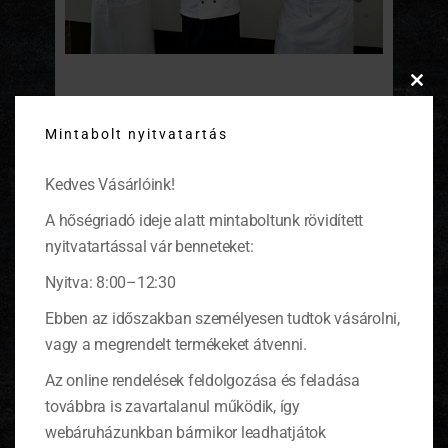
Clos
Gourmet fogások születtek a Mekiben
this
Mintabolt nyitvatartás
modu
Gyorséttermi alapanyagokból alkotott a
McGourmet Szakácsverseny győztese. Sült
Kedves Vásárlóink!
krumpli és marhahús nagyon másképp!
(tovább…)
A hőségriadó ideje alatt mintaboltunk rövidített
nyitvatartással vár benneteket:
Nyitva: 8:00–12:30
Ebben az időszakban személyesen tudtok vásárolni,
KOSÁR
vagy a megrendelt termékeket átvenni.
Az online rendelések feldolgozása és feladása
0 ITEMS
KOSÁR
továbbra is zavartalanul működik, így
Nincsenek termékek a kosárban.
webáruházunkban bármikor leadhatjátok