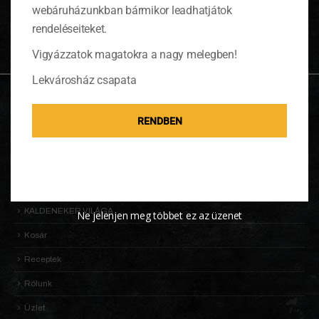
0 ITEMS
KOSÁR
webáruházunkban bármikor leadhatjátok
Nincsenek termékek a kosárban.
rendeléseiteket.
Vigyázzatok magatokra a nagy melegben!
Lekvárosház csapata
OLDALTÉRKÉP
RENDBEN
Adatkezelési Tájékoztató
Általános Szerződési Feltételek (ÁSZF)
Információk
KALDENEKER VILÁGA
Ne jelenjen meg többet ez az üzenet
Kosár
Receptek
Rólunk
Üzlet