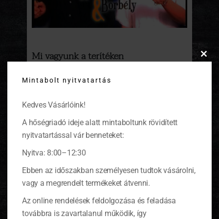
Mi vagyunk a terítéken
Clos
this
Borbély László színész barátommal két éve
Mintabolt nyitvatartás
modu
kisütöttük, hogy megfőzzük első közös főzős
szappanoperánkat. A film jól sikerült, nem
kellett senkinek sem, azóta itt nálam a
Kedves Vásárlóink!
fiókomban porosodik. Ennek most vége,
nézzetek egy jó nagyot, tapadjatok a
A hőségriadó ideje alatt mintaboltunk rövidített
monitorra!
(tovább…)
nyitvatartással vár benneteket:
Nyitva: 8:00–12:30
Ebben az időszakban személyesen tudtok vásárolni,
vagy a megrendelt termékeket átvenni.
KOSÁR
Az online rendelések feldolgozása és feladása
továbbra is zavartalanul működik, így