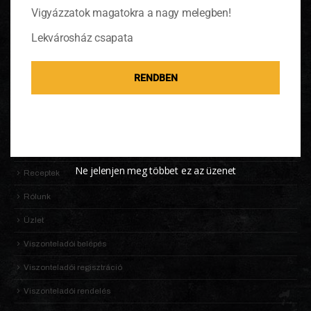
Vigyázzatok magatokra a nagy melegben!
OLDALTÉRKÉP
Lekvárosház csapata
Adatkezelési Tájékoztató
RENDBEN
Általános Szerződési Feltételek (ÁSZF)
Információk
KALDENEKER VILÁGA
Kosár
Ne jelenjen meg többet ez az üzenet
Receptek
Rólunk
Üzlet
Viszonteladói belépés
Viszonteladói regisztráció
Viszonteladói rendelés