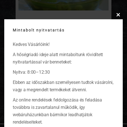
Clos
Tavaszi újhagymaleves
this
Mintabolt nyitvatartás
modu
Tálaljuk kis tálkákba, melléje sajtos pirítóst
ropogtassunk.
(tovább…)
Kedves Vásárlóink!
A hőségriadó ideje alatt mintaboltunk rövidített
nyitvatartással vár benneteket:
Nyitva: 8:00–12:30
KOSÁR
Ebben az időszakban személyesen tudtok vásárolni,
vagy a megrendelt termékeket átvenni.
0 ITEMS
KOSÁR
Az online rendelések feldolgozása és feladása
Nincsenek termékek a kosárban.
továbbra is zavartalanul működik, így
webáruházunkban bármikor leadhatjátok
rendeléseiteket.