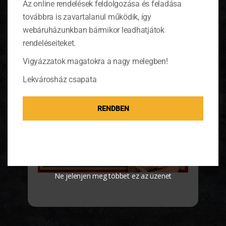
Az online rendelések feldolgozása és feladása
A lisztet keverjük ki simára a tejföllel, és ezzel
továbbra is zavartalanul működik, így
habarjuk be a ragut. A legvégén egy kis
webáruházunkban bármikor leadhatjátok
tárkonyecettel vagy pár csepp citromlével tehetjük
pikánsabbá az ételt.
rendeléseiteket.
Vigyázzatok magatokra a nagy melegben!
Orsótésztával tálaljuk.
Lekvárosház csapata
Elkészítési idő: 1 óra 30 perc
Jó étvágyat!
RENDBEN
Ne jelenjen meg többet ez az üzenet