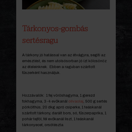
Tárkonyos-gombás
sertésragu
A tárkony jó hatással van az étvágyra, segíti az
emésztést, és nem utolsósorban jó ízt kölcsönöz
az ételeinknek. Ebben a raguban szárított
fűszerként használjuk.
Hozzávalók: 1 fej vöröshagyma, 1 gerezd
fokhagyma, 3-4 evőkanál
olívaolaj
, 500 g sertés
pörkölthús, 20 dkg apró csiperke, 1 teáskanál
szárított tárkony, darált bors, só, fűszerpaprika, 1
pohár tejföl, fél evőkanál liszt, 1 teáskanál
tárkonyecet, orsótészta