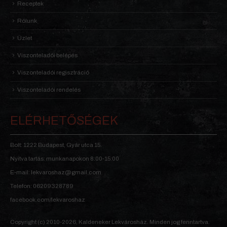
Receptek
Rólunk
Üzlet
Viszonteladói belépés
Viszonteladói regisztráció
Viszonteladói rendelés
ELÉRHETŐSÉGEK
Bolt: 1222 Budapest, Gyár utca 15.
Nyitva tartás: munkanapokon 8:00-15:00
E-mail: lekvaroshaz@gmail.com
Telefon: 06209328789
facebook.com/lekvaroshaz
Copyright (c) 2010-2026, Kaldeneker Lekvárosház. Minden jog fenntartva.