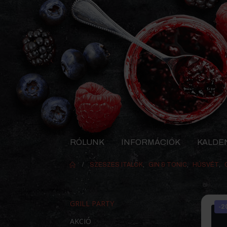
RÓLUNK
INFORMÁCIÓK
KALDE
SZESZES ITALOK
,
GIN & TONIC
,
HÚSVÉT
,
GRILL PARTY
-2
AKCIÓ