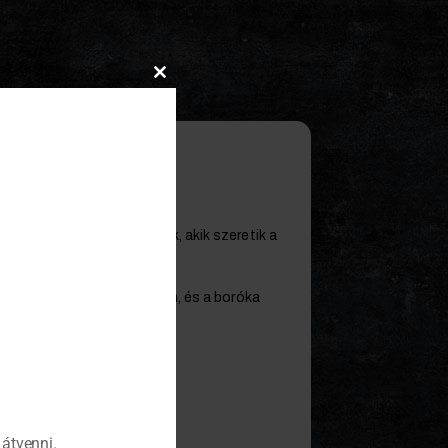
Close
this
module
ükbe a 4 cl-es citrusos gint.
tei alapján azoknak főzzük, akik szeretik a
 fahéj, koriander, kardamom, és a boróka
velők is szeretnek.ó
átvenni.