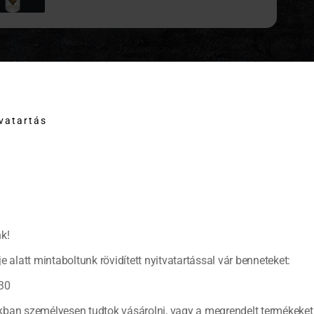
LEÍRÁS
Fedde’s gin termékcsalád 0,5 l-es kiszerelése mellett, ajánljuk figyelm
tvatartás
43 fokos FEDDE’S GIN, az első Magyarországi citrus gin.
szolút hazai fejlesztés, holland főzőmesterünk szaktudása és kísérle
rack, a birs, a vilmoskörte pálinkákat.
apanyaga kukorica szesz, a citrom, a narancs, a fűszerek: édesgyökér,
llett aszaltszilva megadja azt a citrusos ízvilágot, amit a pálinkaked
k!
 összetevőket nem titkoljuk, csak az arányokat!
e alatt mintaboltunk rövidített nyitvatartással vár benneteket:
lasszon ajándékba termékünk mellé gines poharat.
30
ban személyesen tudtok vásárolni, vagy a megrendelt termékeket 