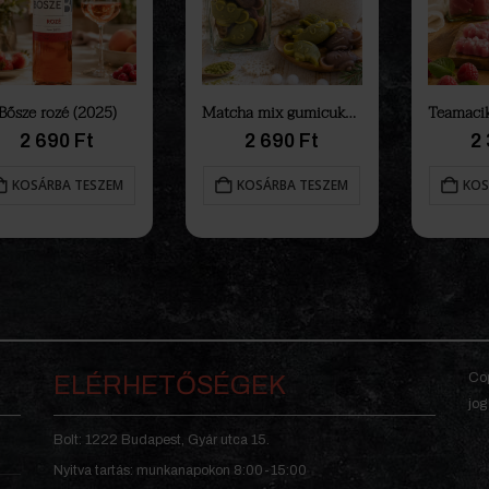
Bősze rozé (2025)
Matcha mix gumicukor tea
2 690
Ft
2 690
Ft
2
KOSÁRBA TESZEM
KOSÁRBA TESZEM
KOS
Cop
ELÉRHETŐSÉGEK
jog
Bolt: 1222 Budapest, Gyár utca 15.
Nyitva tartás: munkanapokon 8:00-15:00