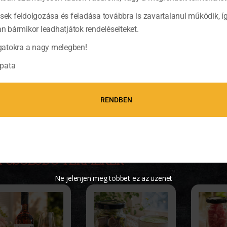
koholfok: 43%(V/V)
ések feldolgozása és feladása továbbra is zavartalanul működik, í
bármikor leadhatjátok rendeléseiteket.
mérték: 0,04 l
atokra a nagy melegben!
ységár: 29750 Ft/liter
pata
ret: 5×12,7×5 cm
meg: 0.1 kg
RENDBEN
TOVÁBBI INFORMÁCIÓK
PCSOLÓDÓ TERMÉKEK
Ne jelenjen meg többet ez az üzenet