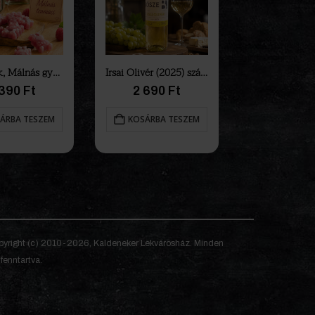
Teamacik, Málnás gyümölcstea gumicukor üvegben
Irsai Olivér (2025) száraz fehérbor
 390
Ft
2 690
Ft
ÁRBA TESZEM
KOSÁRBA TESZEM
yright (c) 2010-2026, Kaldeneker Lekvárosház. Minden
 fenntartva.