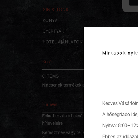
GIN & TONIC
KÖNYV
GYERTYÁK
HOTEL AJÁNLATOK
A 
Mintabolt nyi
Kosár
A 
Ab
0 ITEMS
KOSÁR
ba
Nincsenek termékek a kosárban.
Al
me
Hírlevél
Kedves Vásárlóin
Az
A hőségriadó idej
Feliratkozás a Lekvárosház
Vá
hírleveleire
Nyitva: 8:00–12:
Keresztnév vagy teljes név
Ebben az időszak