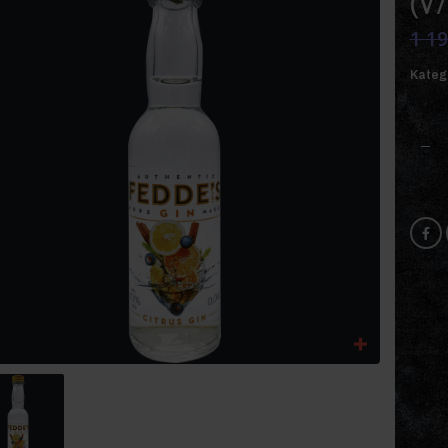
(V/
1 1
Kateg