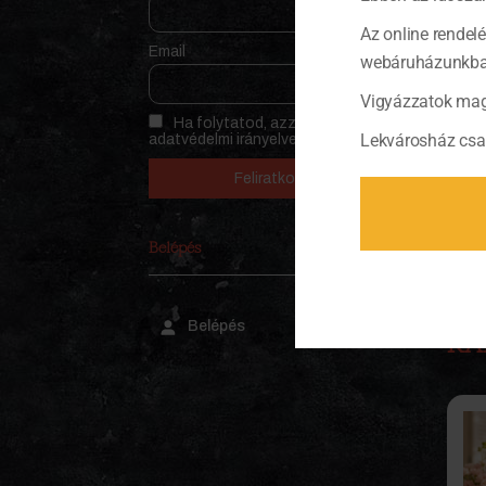
Al
Az online rendel
Email
webáruházunkban 
Űr
Vigyázzatok mag
Eg
Ha folytatod, azzal elfogadod az
Lekvárosház csa
Mé
adatvédelmi irányelvet
Tö
Belépés
Belépés
KA