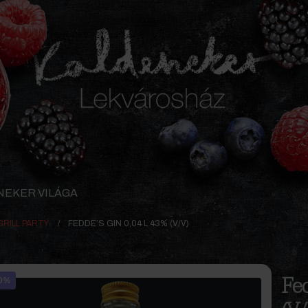
NEKER VILÁGA
GRILL PARTY
FEDDE’S GIN 0,04 L 43% (V/V)
Fed
0%