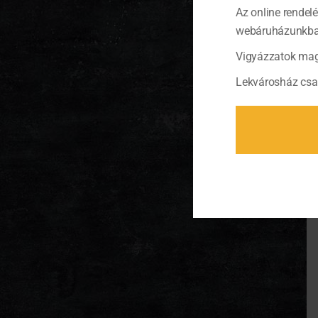
Az online rendel
webáruházunkban 
Vigyázzatok mag
Lekvárosház csa