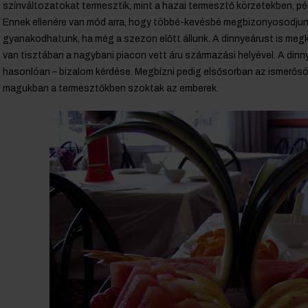
színváltozatokat termesztik, mint a hazai termesztő körzetekben, p
Ennek ellenére van mód arra, hogy többé-kevésbé megbizonyosodjunk 
gyanakodhatunk, ha még a szezon előtt állunk. A dinnyeárust is meg
van tisztában a nagybani piacon vett áru származási helyével. A din
hasonlóan – bizalom kérdése. Megbízni pedig elsősorban az ismerősö
magukban a termesztőkben szoktak az emberek.