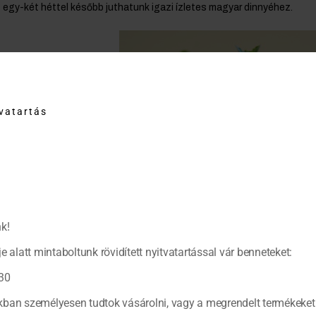
egy-két héttel később juthatunk igazi ízletes magyar dinnyéhez.
tvatartás
k!
e alatt mintaboltunk rövidített nyitvatartással vár benneteket:
30
ban személyesen tudtok vásárolni, vagy a megrendelt termékeket 