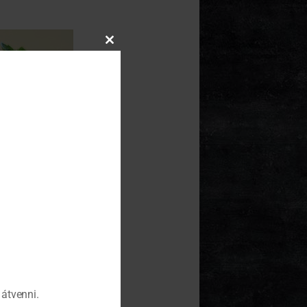
Close
this
module
átvenni.