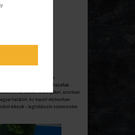
gy
eje s vége: június elején már
áló árusokkal. Az optimista hazafiak
ermesztették ezeket a dinnyéket, azonban
magyar határon. Az import elsősorban
óból érkezik – legtöbbször szerencsére