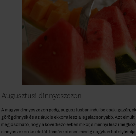
Augusztusi dinnyeszezon
A magyar dinnyeszezon pedig augusztusban indul be csak igazán, ek
görögdinnyék és az áruk is ekkorra lesz a legalacsonyabb. Azt elmúlt 
megjósolható, hogy a következő évben mikor, s mennyi lesz (megköze
dinnyeszezon kezdetét természetesen mindig nagyban befolyásolja a