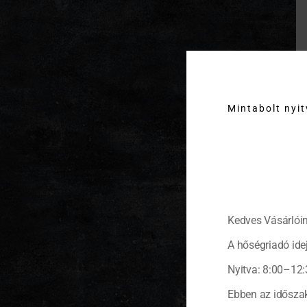
Mintabolt nyi
Kedves Vásárlóin
A hőségriadó idej
Nyitva: 8:00–12:
Ebben az időszak