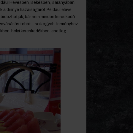
éldául Hevesben, Békésben, Baranyában.
a dinnye hazaiságáról. Például eleve
kérdezhetjük, bár nem minden kereskedő
nyevásárlás tehát – sok egyéb terményhez
kben, helyi kereskedőkben, esetleg