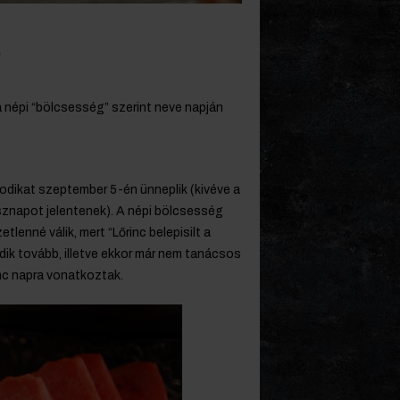
a népi “bölcsesség” szerint neve napján
sodikat szeptember 5-én ünneplik (kivéve a
znapot jelentenek). A népi bölcsesség
tlenné válik, mert “Lőrinc belepisilt a
dik tovább, illetve ekkor már nem tanácsos
nc napra vonatkoztak.