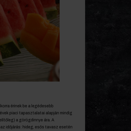
korra érinek be a legédesebb
évek piaci tapasztalatai alapján mindig
lítőleg) a görögdinnye ára. A
z időjárás: hideg, esős tavasz esetén