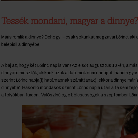
Tessék mondani, magyar a dinnye?
Máris romlik a dinnye? Dehogy! – csak sokunkat megzavar Lőrinc, aki 
belepisil a dinnyébe.
A baj az, hogy két Lőrinc nap is van! Az elsőt augusztus 10-én, a má
dinnyetermesztők, akiknek ezek a dátumok nem ünnepet, hanem gyás
szerint Lőrinc napja(i) határnapnak számít(anak): ekkor a dinnye már íze
dinnyébe”. Hasonló mondások szerint Lőrinc napja után a fa sem fejlő
a folyókban fürdeni. Valószínűleg e bölcsességek a szeptemberi Lőri