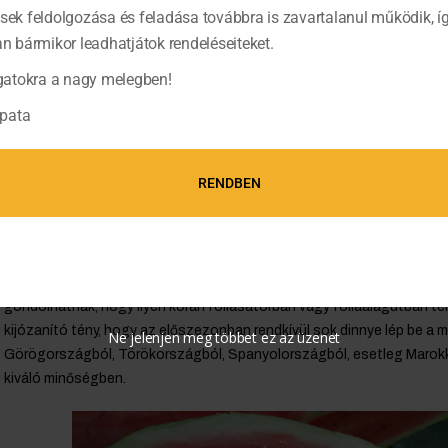
ések feldolgozása és feladása továbbra is zavartalanul működik, í
bármikor leadhatjátok rendeléseiteket.
atokra a nagy melegben!
pata
RENDBEN
Spanyol dinnye a magyar falu szélén
Évről évre egyre kevésbé tapasztaljuk, hogy a dinnyeszezonnak van el
találkozhatunk a vidéki útvonalak mellett dinnyéjüket utánfutóból kín
gondolhatnák, hogy ilyen korán fóliasátorban vagy fóliaalagútban t
kijózanító tény, hogy az előszezonban rendkívül sok dinnye lép be a 
Ne jelenjen meg többet ez az üzenet
Görögországból, Törökországból, Spanyolországból, esetleg Marokk
kiváló minőségben.