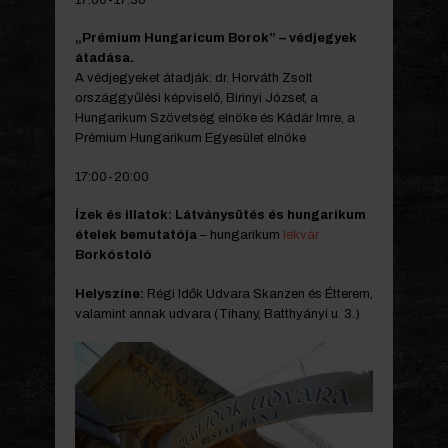
„Prémium Hungaricum Borok” – védjegyek
átadása.
A védjegyeket átadják: dr. Horváth Zsolt
országgyűlési képviselő, Birinyi József, a
Hungarikum Szövetség elnöke és Kádár Imre, a
Prémium Hungarikum Egyesület elnöke
17:00-20:00
Ízek és illatok: Látványsütés és hungarikum
ételek bemutatója
– hungarikum
lekvár
Borkóstoló
Helyszíne:
Régi Idők Udvara Skanzen és Étterem,
valamint annak udvara (Tihany, Batthyányi u. 3.)