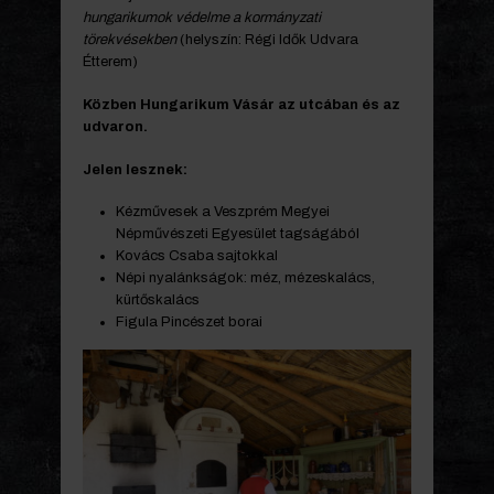
hungarikumok védelme a kormányzati
törekvésekben
(helyszín: Régi Idők Udvara
Étterem)
Közben Hungarikum Vásár az utcában és az
udvaron.
Jelen lesznek:
Kézművesek a Veszprém Megyei
Népművészeti Egyesület tagságából
Kovács Csaba sajtokkal
Népi nyalánkságok: méz, mézeskalács,
kürtőskalács
Figula Pincészet borai