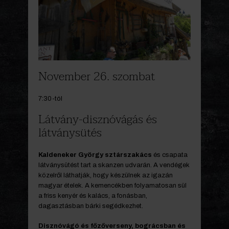
November 26. szombat
7:30-tól
Látvány-disznóvágás és
látványsütés
Kaldeneker György
sztárszakács
és csapata
látványsütést tart a skanzen udvarán. A vendégek
közelről láthatják, hogy készülnek az igazán
magyar ételek. A kemencékben folyamatosan sül
a friss kenyér és kalács, a fonásban,
dagasztásban bárki segédkezhet.
Disznóvágó és főzőverseny, bográcsban és