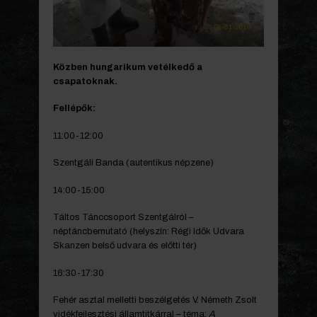
Közben hungarikum vetélkedő a
csapatoknak.
Fellépők:
11:00-12:00
Szentgáli Banda (autentikus népzene)
14:00-15:00
Táltos Tánccsoport Szentgálról –
néptáncbemutató (helyszín: Régi Idők Udvara
Skanzen belső udvara és előtti tér)
16:30-17:30
Fehér asztal melletti beszélgetés V. Németh Zsolt
vidékfejlesztési államtitkárral – téma:
A