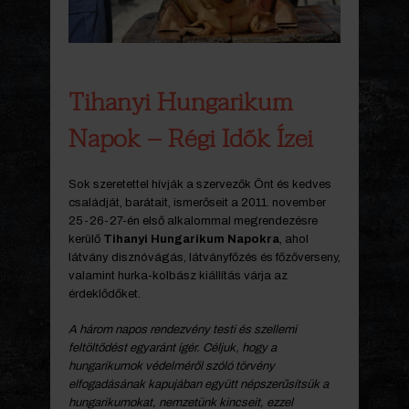
Tihanyi Hungarikum
Napok – Régi Idők Ízei
Sok szeretettel hívják a szervezők Önt és kedves
családját, barátait, ismerőseit a 2011. november
25-26-27-én első alkalommal megrendezésre
kerülő
Tihanyi Hungarikum Napokra
, ahol
látvány disznóvágás, látványfőzés és főzőverseny,
valamint hurka-kolbász kiállítás várja az
érdeklődőket.
A három napos rendezvény testi és szellemi
feltöltődést egyaránt ígér. Céljuk, hogy a
hungarikumok védelméről szóló törvény
elfogadásának kapujában együtt népszerűsítsük a
hungarikumokat, nemzetünk kincseit, ezzel