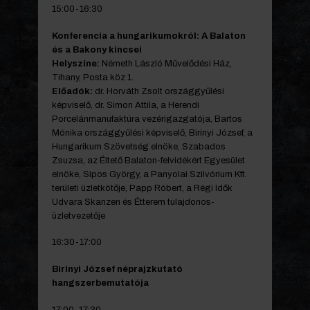
15:00-16:30
Konferencia a hungarikumokról: A Balaton
és a Bakony kincsei
Helyszíne:
Németh László Művelődési Ház,
Tihany, Posta köz 1.
Előadók:
dr. Horváth Zsolt országgyűlési
képviselő, dr. Simon Attila, a Herendi
Porcelánmanufaktúra vezérigazgatója, Bartos
Mónika országgyűlési képviselő, Birinyi József, a
Hungarikum Szövetség elnöke, Szabados
Zsuzsa, az Éltető Balaton-felvidékért Egyesület
elnöke, Sipos György, a Panyolai Szilvórium Kft.
területi üzletkötője, Papp Róbert, a Régi Idők
Udvara Skanzen és Étterem tulajdonos-
üzletvezetője
16:30-17:00
Birinyi József néprajzkutató
hangszerbemutatója
17:00-17:30