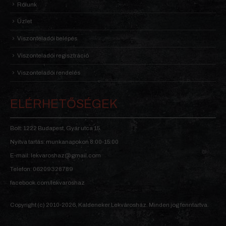
Rólunk
Üzlet
Viszonteladói belépés
Viszonteladói regisztráció
Viszonteladói rendelés
ELÉRHETŐSÉGEK
Bolt: 1222 Budapest, Gyár utca 15.
Nyitva tartás: munkanapokon 8:00-15:00
E-mail: lekvaroshaz@gmail.com
Telefon: 06209328789
facebook.com/lekvaroshaz
Copyright (c) 2010-2026, Kaldeneker Lekvárosház. Minden jog fenntartva.