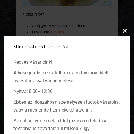
Hozzávalók:
4 nagyobb szelet filézett tőkehal
1 evőkanál
olívaolaj
Clos
25 dkg aprófejű barna
csiperkegomba
this
3 gerezd
fokhagyma
Mintabolt nyitvatartás
modu
1 csokor
petrezselyemzöld
1 szelet barna kenyér
Kedves Vásárlóink!
só, darált bors
A hőségriadó ideje alatt mintaboltunk rövidített
Elkészítése:
nyitvatartással vár benneteket:
Forrósítsunk fel egy nagy serpenyőt, öntsük bele
az olívaolajat, majd tegyük bele az összezúzott
Nyitva: 8:00–12:30
fokhagymát.
Ebben az időszakban személyesen tudtok vásárolni,
Pároljuk egy percig, vigyázzunk nehogy a
vagy a megrendelt termékeket átvenni.
fokhagyma megégjen. Adjuk hozzá a megmosott
gombafejeket, erős lángon süssük öt percig és
Az online rendelések feldolgozása és feladása
utána szórjuk rá a durvára összecsapkodott
továbbra is zavartalanul működik, így
petrezselyemzöldet.