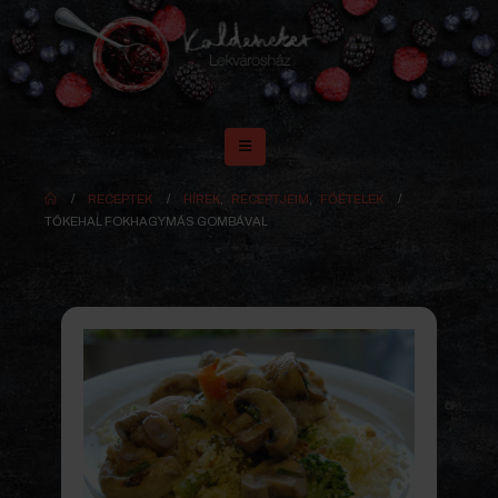
RECEPTEK
HÍREK
,
RECEPTJEIM
,
FŐÉTELEK
TŐKEHAL FOKHAGYMÁS GOMBÁVAL