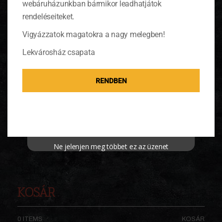
webáruházunkban bármikor leadhatjátok
Daráljunk a halszeletekre borsot és ízesítsük
rendeléseiteket.
kevés sóval.
Vigyázzatok magatokra a nagy melegben!
Tegyük a halszeleteket egy közepes méretű
Lekvárosház csapata
tepsibe, vagy tűzálló tálba, öntsük rá a
fokhagymás gombát, majd morzsoljuk a tetejére a
barnakenyeret.
RENDBEN
Tegyük az egészet előmelegített sütőbe és 180
fokon süssük össze 15 perc alatt. Tálaljuk párolt
zöldségekkel és rizzsel.
Ne jelenjen meg többet ez az üzenet
KOSÁR
0 ITEMS
KOSÁR