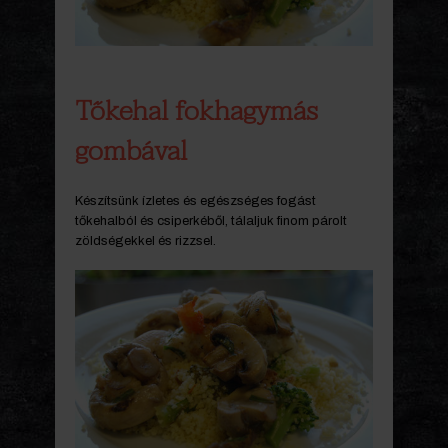
Tőkehal fokhagymás
gombával
Készítsünk ízletes és egészséges fogást
tőkehalból és csiperkéből, tálaljuk finom párolt
zöldségekkel és rizzsel.